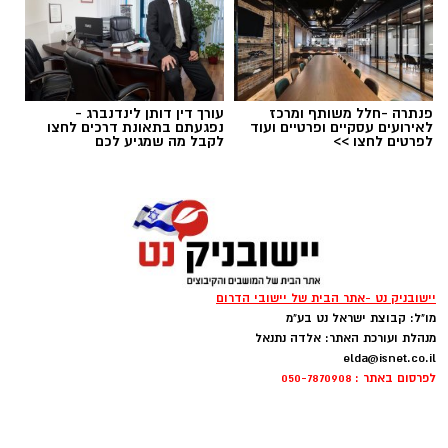
הלאומי דרום. הכוחות חשפו עסק מחתרתי ופיראטי
להמרת כספים שהעניק שירותים ללא כל היתר,
ונוהל כולו מתוך רכב.
פנתרה -חלל משותף ומרכז
עורך דין דותן לינדנברג -
לאירועים עסקיים ופרטיים ועוד
נפגעתם בתאונת דרכים לחצו
לפרטים לחצו >>
לקבל מה שמגיע לכם
אילוסטרציה ניסוי בחץ
יישובניק נט -אתר הבית של יישובי הדרום
מו"ל: קבוצת ישראל נט בע"מ
משרד הביטחון, צה”ל והתעשייה האווירית ביצעו
מנהלת ועורכת האתר: אלדה נתנאל
elda@isnet.co.il
לפני זמן קצר ניסוי מתוכנן מראש במערכת ההגנה
לפרסום באתר : 050-7870908
האווירית “חץ”.
במהלך פשיטה על הרכב נתפסו סכומי כסף גדולים
בהודעה קצרה שפרסם משרד הביטחון נמסר כי