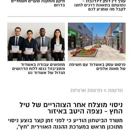
עורך דין דותן לינדנברג -
תיקון והתקנה שערים חשמליים
נפגעתם בתאונת דרכים לחצו
בדרום
לקבל מה שמגיע לכם
תגים:
משטרה
פרסום עסק באשדוד עם חשיפה
מחפשים עבודה באשדוד
של מאות אלפים
והסביבה? כנסו ללוח הדרושים
הגדול של אשדוד נט
חדשות
>
חדשות ארציות
ניסוי מוצלח אחר הצוהריים של טיל
החץ - נצפה היטב באיזור
קרדיט: משטרת ישראל
משרד הביטחון הודיע כי לפני זמן קצר בוצע ניסוי
מתוכנן מראש במערכת ההגנה האווירית “חץ”,
שוטרי המחוז הדרומי ולוחמי המשמר הלאומי של