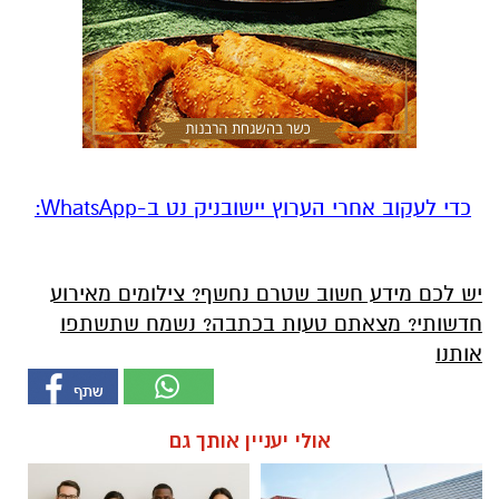
‏כדי לעקוב אחרי הערוץ יישובניק נט ב-WhatsApp:‏‏‏
יש לכם מידע חשוב שטרם נחשף? צילומים מאירוע
חדשותי? מצאתם טעות בכתבה? נשמח שתשתפו
אותנו
אולי יעניין אותך גם