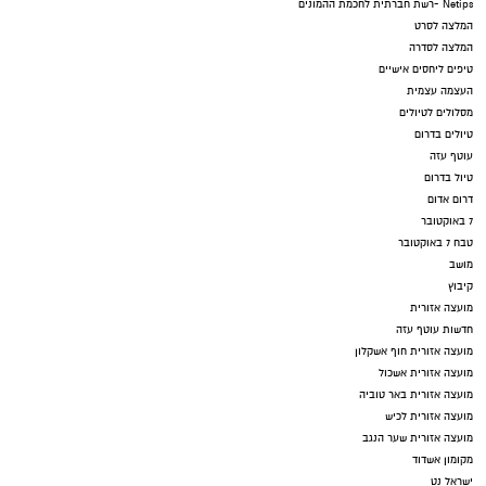
Netips -רשת חברתית לחכמת ההמונים
המלצה לסרט
המלצה לסדרה
טיפים ליחסים אישיים
העצמה עצמית
מסלולים לטיולים
טיולים בדרום
עוטף עזה
טיול בדרום
דרום אדום
7 באוקטובר
טבח 7 באוקטובר
מושב
קיבוץ
מועצה אזורית
חדשות עוטף עזה
מועצה אזורית חוף אשקלון
מועצה אזורית אשכול
מועצה אזורית באר טוביה
מועצה אזורית לכיש
מועצה אזורית שער הנגב
מקומון אשדוד
ישראל נט