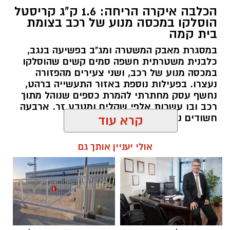
הכלבה איקרה הריחה: 1.6 ק"ג קריסטל
הוסלקו במכסה מנוע של רכב בצומת
בית קמה
במסגרת מאבק המשטרה ומג"ב בפשיעה בנגב,
כלבנית משטרתית חשפה סמים קשים שהוסלקו
במכסה מנוע של רכב, ושני צעירים מהפזורה
נעצרו. בפעילות נוספת באזור התעשייה ברהט,
נחשף עסק מחתרתי להמרת כספים שנוהל מתוך
רכב ובו עשרות אלפי שקלים ומטבע זר. ארבעה
חשודים נעצרו בסך הכל.
קרא עוד
להאזנה לתוכן:
אולי יעניין אותך גם
רותם שרון / 17:00 06.08.26