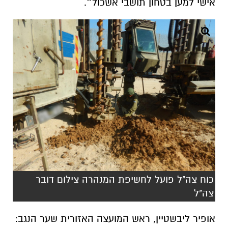
אישי למען בטחון תושבי אשכול״.
כוח צה"ל פועל לחשיפת המנהרה צילום דובר
צה"ל
אופיר ליבשטיין, ראש המועצה האזורית שער הנגב: