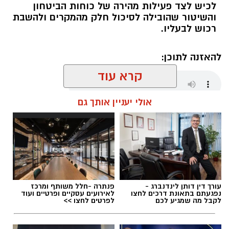
לכיש לצד פעילות מהירה של כוחות הביטחון
והשיטור שהובילה לסיכול חלק מהמקרים ולהשבת
רכוש לבעליו.
להאזנה לתוכן:
קרא עוד
אולי יעניין אותך גם
אלדה נתנאל / 18:01 08.08.26
עורך דין דותן לינדנברג -
פנתרה -חלל משותף ומרכז
תגים:
חבל לכיש
נפגעתם בתאונת דרכים לחצו
לאירועים עסקיים ופרטיים ועוד
לקבל מה שמגיע לכם
לפרטים לחצו >>
במהלך סוף השבוע אירעו שני ניסיונות לגניבה
מסחרית של ענבים באזור מושב לכיש. על פי