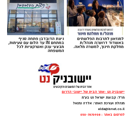
הדיווח, החשודים הגיעו ברכב ללא אורות, אך
בעקבות אינדיקציה שהתקבלה הוזעק שומר
השדות למקום, והגנבים נמלטו לפני שהצליחו
להשלים את הגניבה.
למוזאון לתרבות הפלשתים
ניצת הדובדבן פתחה סניף
באשדוד דרוש/ה מנהל/ת
במתחם IN עד הלום עם טעימות,
מחלקת חינוך, למשרה מלאה.
מבצעי ענק ואטרקציות לכל
המשפחה
יישובניק נט -אתר הבית של יישובי הדרום
מו"ל: קבוצת ישראל נט בע"מ
מנהלת ועורכת האתר: אלדה נתנאל
elda@isnet.co.il
לפרסום באתר : 050-7870908