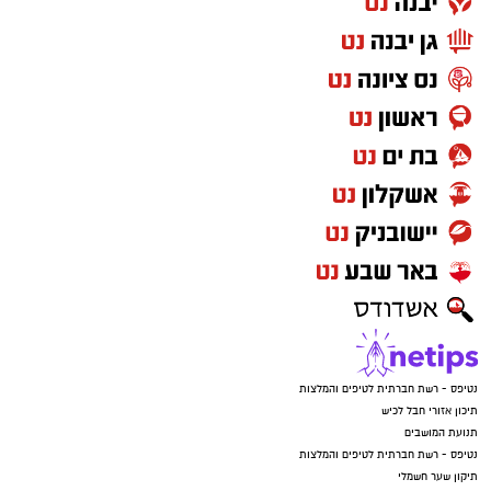
במשטרה מציינים כי בתקופה האחרונה מזוהה
עלייה בניסיונות של גנבי רכוש, כלי רכב ותוצרת
חקלאית לפעול במרחב, כאשר חלק מהחשודים
מגיעים משטחי יהודה ושומרון או מהפזורה.
בעקבות זאת קוראים בשיטור הקהילתי לתושבים
לגלות ערנות, לצלם כל רכב חשוד שנראה בשטח
ולהעביר את המידע לגורמי הביטחון, במטרה לסייע
באיתור החשודים.
במהלך השבוע נרשם גם אירוע בכרמי קטיף, שם
טנדר אסף אופניים מתוך היישוב. הודות לפעילות
מהירה של רכז הביטחון, אותר החשוד והאופניים
הוחזרו לבעליהם.
נטיפס - רשת חברתית לטיפים והמלצות
תיכון אזורי חבל לכיש
תנועת המושבים
נטיפס - רשת חברתית לטיפים והמלצות
תיקון שער חשמלי