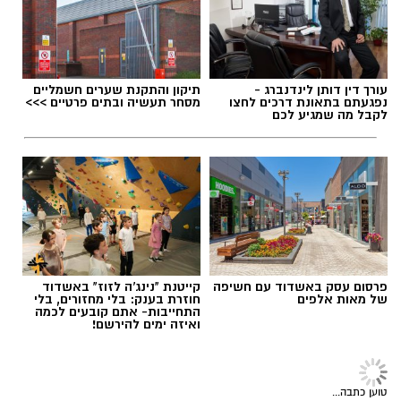
הפרטי הביאו אלינו תינוקת כבת שנה וחצי כשהיא
אלדה נתנאל / 17:55 06.08.26
מחוסרת הכרה, ללא דופק וללא נשימה. התחלנו
לבצע פעולות החייאה מתקדמות שכללו עיסויים,
הנשמות ומתן תרופות, ותוך המשך פעולות
ההחייאה פינינו אותה לבית החולים כשמצבה מוגדר
עורך דין דותן לינדנברג -
תיקון והתקנת שערים חשמליים
אנוש ואנחנו נלחמים על חייה".
נפגעתם בתאונת דרכים לחצו
מסחר תעשיה ובתים פרטיים >>>
לקבל מה שמגיע לכם
תגים:
דרושים
פרסום עסק באשדוד עם חשיפה
קייטנת "נינג'ה לזוז" באשדוד
של מאות אלפים
חוזרת בענק: בלי מחזורים, בלי
התחייבות- אתם קובעים לכמה
ואיזה ימים להירשם!