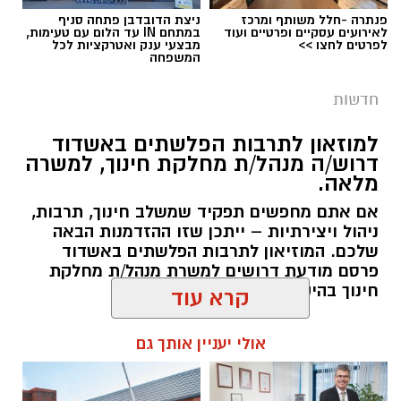
פנתרה -חלל משותף ומרכז
ניצת הדובדבן פתחה סניף
לאירועים עסקיים ופרטיים ועוד
במתחם IN עד הלום עם טעימות,
לפרטים לחצו >>
מבצעי ענק ואטרקציות לכל
המשפחה
חדשות
למוזאון לתרבות הפלשתים באשדוד
דרוש/ה מנהל/ת מחלקת חינוך, למשרה
דוברות זקא
מלאה.
טרגדיה קשה התרחשה אחר הצהריים (חמישי)
אם אתם מחפשים תפקיד שמשלב חינוך, תרבות,
באשקלון, כאשר פעוטה כבת שנה וחצי טבעה
ניהול ויצירתיות – ייתכן שזו ההזדמנות הבאה
בבריכה בבית פרטי. צוותי מד"א ואיחוד הצלה
שלכם. המוזיאון לתרבות הפלשתים באשדוד
פרסם מודעת דרושים למשרת מנהל/ת מחלקת
שהוזעקו למקום החלו בפעולות החייאה מתקדמות
חינוך בהיקף של משרה מלאה.
ופינו אותה תוך כדי מאמצי החייאה למרכז הרפואי
ברזילי, אולם למרבה הצער הרופאים נאלצו לקבוע
קרא עוד
להאזנה לתוכן:
את מותה.
אולי יעניין אותך גם
חובש מד"א שהגיע לזירה סיפר: "כשהגענו לבית