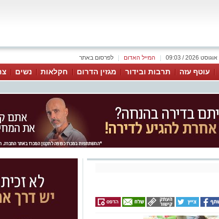
|
המייל האדום
|
לפרסום באתר
עוטף עזה
תרבות ובידור
מגזין הדרום
חקלאות
נשים
צר