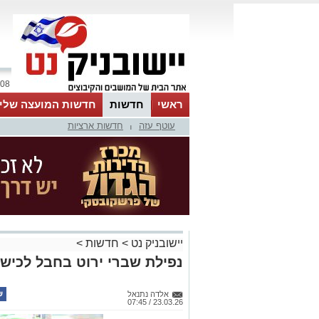
08 אוגוסט 2026 / 09:03
ראשי
חדשות
חדשות המועצה שלי
עוטף עזה
חדשות ארציות
אינדקס עסקים
לוח
טיפים והמלצות
|
יישובניק נט
>
חדשות
>
נפילת שברי ירוט בחבל לכיש
אלדה נתנאל
23.03.26 / 07:45