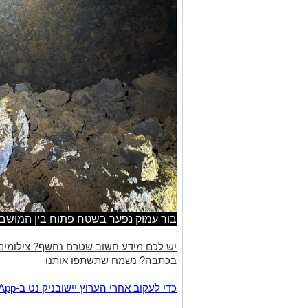
בור עמוק נפער בשטח פתוח בין המושב
יש לכם מידע חשוב שטרם נחשף? צילומים
בכתבה? נשמח שתשתפו אותנו
‏כדי לעקוב אחרי הערוץ יישובניק נט ב-WhatsApp:‏‏‏