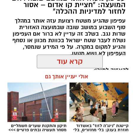
המועצה: "חציית קו אדום – אסור
לחזור למדיניות ההכלה"
עפיפון שהגיע משטח רצועת עזה אותר במהלך
סוף השבוע במושב שובה שבמועצה האזורית
שדות נגב. בשלב זה עדיין לא ברור אם העפיפון
נשלח לעבר שטח ישראל בכוונת מכוון או נסחף
והגיע למקום במקרה. על פי המידע שנמסר,
העפיפון לא נשא מטען.
קרא עוד
להאזנה לתוכן:
אולי יעניין אותך גם
אלדה נתנאל / 11:22 09.08.26
קייטנת "נינג'ה לזוז" באשדוד
תיקון והתקנת שערים חשמליים
חוזרת בענק: בלי מחזורים, בלי
מסחר תעשיה ובתים פרטיים >>>