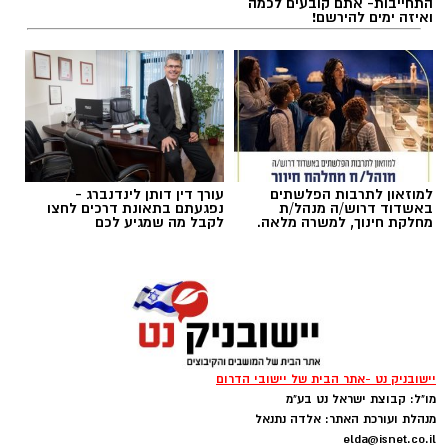
התחייבות- אתם קובעים לכמה
ואיזה ימים להירשם!
תגים:
עפיפון מעזה אותר במושב שובה
ראש המועצה האזורית שדות נגב, תמיר עידאן,
התייחס לאירוע בחומרה והבהיר כי גם אם לא
נשא מטען, עצם הגעתו של אמצעי אווירי משטח
הרצועה ליישובי המועצה מחייבת התייחסות
למוזאון לתרבות הפלשתים
עורך דין דותן לינדנברג -
ביטחונית משמעותית.
באשדוד דרוש/ה מנהל/ת
נפגעתם בתאונת דרכים לחצו
מחלקת חינוך, למשרה מלאה.
לקבל מה שמגיע לכם
"האירוע שהתרחש במהלך סוף השבוע במושב
שובה הוא אירוע חמור מאוד, ואסור להקל בו ראש.
חדירה של אמצעי אווירי מרצועת עזה לשטח יישובי
המועצה, גם כאשר מתברר כי לא נשא מטען, היא
מבחינתנו חציית קו אדום", מסר עידאן.
יישובניק נט -אתר הבית של יישובי הדרום
מו"ל: קבוצת ישראל נט בע"מ
לדבריו, "אסור להתרגל, אסור להכיל ואסור להמתין
מנהלת ועורכת האתר: אלדה נתנאל
לאירוע הבא. היום מדובר בעפיפון ללא מטען, מחר
elda@isnet.co.il