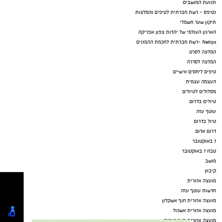
תנועת המושבים
נטיפס - רשת חברתית לטיפים והמלצות
תיקון שער חשמלי
הארגון העולמי של יהדות צפון אפריקה
Netips -רשת חברתית לחכמת ההמונים
המלצה לסרט
המלצה לסדרה
טיפים ליחסים אישיים
העצמה עצמית
מסלולים לטיולים
טיולים בדרום
עוטף עזה
טיול בדרום
דרום אדום
7 באוקטובר
טבח 7 באוקטובר
עפיפון מעזה
מושב
קיבוץ
מועצה אזורית
חדשות עוטף עזה
‏כדי לעקוב אחרי הערוץ יישובניק נט ב-WhatsApp:‏‏‏
מועצה אזורית חוף אשקלון
מועצה אזורית אשכול
מועצה אזורית באר טוביה