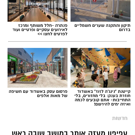
תיקון והתקנה שערים חשמליים
פנתרה -חלל משותף ומרכז
בדרום
לאירועים עסקיים ופרטיים ועוד
לפרטים לחצו >>
קייטנת "נינג'ה לזוז" באשדוד
פרסום עסק באשדוד עם חשיפה
חוזרת בענק: בלי מחזורים, בלי
של מאות אלפים
התחייבות- אתם קובעים לכמה
ואיזה ימים להירשם!
חדשות
עפיפון מעזה אותר במושב שובה ראש