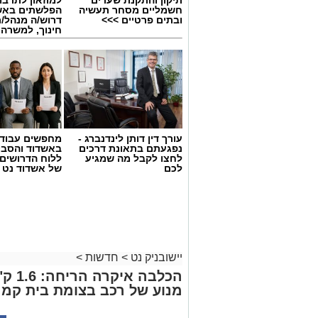
חשמליים מסחר תעשיה
הפלשתים באש
ובתים פרטיים >>>
דרוש/ה מנהל/
חינוך, למשרה
עורך דין דותן לינדנברג -
מחפשים עבוד
נפגעתם בתאונת דרכים
באשדוד והסבי
לחצו לקבל מה שמגיע
ללוח הדרושים 
לכם
של אשדוד נט
גיוס
במסגרת התפקיד יידרש המועמד להוביל את
ולהוביל צוות מקצועי, לפתח תוכניות חינוכיו
ולעבוד מול קהלים מגוונים, תוך חיבור בין
בין דרישות התפקיד:
יישובניק נט
>
חדשות
>
הכלבה
תואר אקדמי המוכר על ידי המועצה ל
מנוע של רכב בצומת בית קמ
ניסיון בפיתוח הדרכה ועמידה מול קהל
ניסיון ויכולת בניהול והובלת צוות.