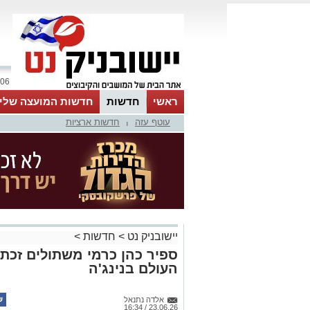
06 אוגוסט 2026 / 18:45
ראשי
חדשות
חדשות המועצה שלי
עוטף עזה
חדשות ארציות
אינדקס עסקים
לוח
טיפים והמלצות
|
יישובניק נט
>
חדשות
>
ספיר כהן כרמי משתולים זכת
העולם בנינג'ה
אלדה נתנאל
23.06.26 / 16:34