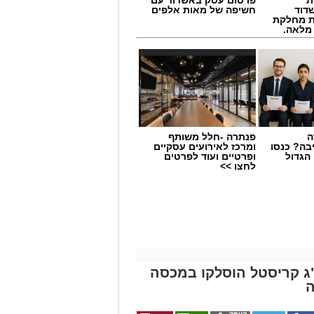
דוד
חשיפה של מאות אלפים
ת מחלקת
 מלאה.
ה
פנתרה -חלל משותף
בה? כנסו
ומרכז לאירועים עסקיים
הגדול
ופרטיים ועוד לפרטים
לחצו >>
 תחום החינוך וההדרכה במוזיאון, לנהל
ת, ליצור אירועי תוכן ופרויקטים ייחודיים
 עולם התרבות, החינוך והקהילה.
 איקרה הריחה: 1.6 ק"ג קריסטל הוסלקו במכסה
השכלה גבוהה.
ה
.