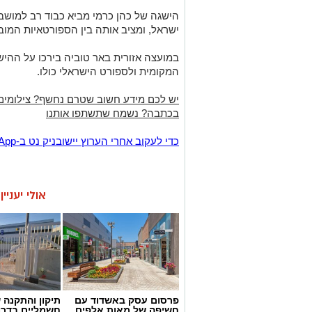
הישגה של כהן כרמי מביא כבוד רב למושב 
ישראל, ומציב אותה בין הספורטאיות המובי
במועצה אזורית באר טוביה בירכו על ההישג 
המקומית ולספורט הישראלי כולו.
יש לכם מידע חשוב שטרם נחשף? צילומים
בכתבה? נשמח שתשתפו אותנו
‏כדי לעקוב אחרי הערוץ יישובניק נט ב-WhatsApp:‏‏‏
אולי יעניי
פרסום עסק באשדוד עם
תיקון והתקנה 
חשיפה של מאות אלפים
חשמליים בדרו