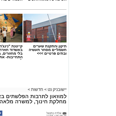
תיקון והתקנת שערים
קייטנת "נינג'ה 
חשמליים מסחר תעשיה
באשדוד חוזרת
ובתים פרטיים >>>
בלי מחזורים, ב
התחייבות- את
לכמה ואיזה ימ
להירשם!
יישובניק נט
>
חדשות
>
למוזאון לתרבות הפלשתים בא
מחלקת חינוך, למשרה מלאה.
אלדה נתנאל
06.08.26 / 17:55