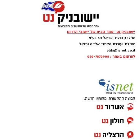
יישובניק נט -אתר הבית של יישובי הדרום
מו"ל: קבוצת ישראל נט בע"מ
מנהלת ועורכת האתר: אלדה נתנאל
elda@isnet.co.il
לפרסום באתר : 050-7870908
קבוצת התקשורת ומקומוני הרשת: