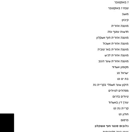
7 באוקטובר
טבח 7 באוקטובר
מושב
קיבוץ
מועצה אזורית
חדשות עוטף עזה
מועצה אזורית חוף אשקלון
מועצה אזורית אשכול
מועצה אזורית באר טוביה
מועצה אזורית לכיש
מועצה אזורית שער הנגב
מקומון אשדוד
ישראל נט
בת ים נט
תיקון שער חשמלי בקריית גת
מסלולים לטיולים
טיולים בדרום
עורך דין באשדוד
קריית גת נט
חולון נט
פרסום
גלובוס סנטר חוף אשקלון
ייעוץ בינה מלאכותית