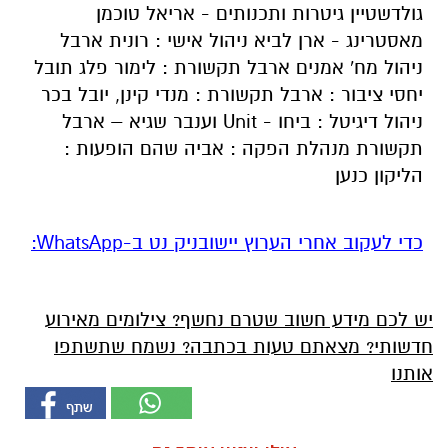
גולדשטיין גיטרות ותכנותים - אריאל טוכמן
מאסטרינג - ארן לביא ניהול אישי : רונית ארבל
ניהול מח' אמנים ארבל תקשורת : לימור פלג תובל
יחסי ציבור : ארבל תקשורת : מנדי קינן, יובל בכר
ניהול דיגיטל : ביחו - Unit וענבר שגיא – ארבל
תקשורת מנהלת הפקה : אביה שהם הופעות :
הליקון כנען
‏כדי לעקוב אחרי הערוץ יישובניק נט ב-WhatsApp:‏‏‏
יש לכם מידע חשוב שטרם נחשף? צילומים מאירוע
חדשותי? מצאתם טעות בכתבה? נשמח שתשתפו
אותנו