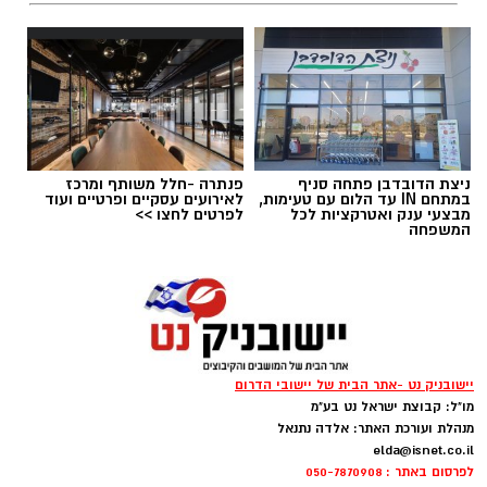
תגים:
משרד הבריאות
,
חומרים מסוכנים
,
מרכז
ההחלקות
ניצת הדובדבן פתחה סניף
פנתרה -חלל משותף ומרכז
במתחם IN עד הלום עם טעימות,
לאירועים עסקיים ופרטיים ועוד
מבצעי ענק ואטרקציות לכל
לפרטים לחצו >>
המשפחה
‏כדי לעקוב אחרי הערוץ יישובניק נט ב-WhatsApp:‏‏‏
יש לכם מידע חשוב שטרם נחשף? צילומים מאירוע
יישובניק נט -אתר הבית של יישובי הדרום
חדשותי? מצאתם טעות בכתבה? נשמח שתשתפו
מו"ל: קבוצת ישראל נט בע"מ
אותנו
מנהלת ועורכת האתר: אלדה נתנאל
elda@isnet.co.il
צילומים: משרד הבריאות
לפרסום באתר : 050-7870908