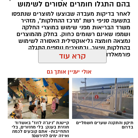
בהם התגלו חומרים אסורים לשימוש
תאונת דרכים עם מעורבות חמישה כלי רכב אירעה
לאחר בדיקות מעבדה שבוצעו למוצרים שנתפסו
היום בכביש 4 לכיוון דרום, סמוך לצומת עד הלום.
בתשעה סניפי רשת "מרכז ההחלקות", מזהיר
משרד הבריאות מפני שימוש במוצרי החלקה
לזירה הוזעקו צוותי הרפואה של מד”א ואיחוד
ושמפו שאינם רשומים כחוק. בחלק מהמוצרים
נמצאה חומצה גליאוקסילית האסורה לשימוש
הצלה, שהעניקו טיפול רפואי לשבעה נפגעים במצב
בהחלקות שיער, ובמוצרים נוספים התגלה
קל. שניים מהפצועים פונו באמבולנס של איחוד
פורמאלדהיד - חומר המוגדר כמסרטן
קרא עוד
הצלה להמשך טיפול בבית החולים אסותא
באשדוד, בעוד יתר הנפגעים טופלו במקום.
להאזנה לתוכן:
אולי יעניין אותך גם
בעקבות התאונה נרשמו עומסי תנועה באזור,
והנהגים מתבקשים לנסוע בזהירות ולהישמע
להנחיות כוחות ההצלה והמשטרה.
מנהל האתר / 08:59 07.08.26
תיקון והתקנה שערים חשמליים
קייטנת "נינג'ה לזוז" באשדוד
בדרום
חוזרת בענק: בלי מחזורים, בלי
התחייבות- אתם קובעים לכמה
ואיזה ימים להירשם!