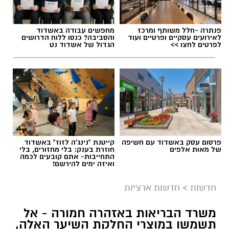
פנתרה -חלל משותף ומרכז
מחפשים עבודה באשדוד
לאירועים עסקיים ופרטיים ועוד
והסביבה? כנסו ללוח הדרושים
תגים:
תאונת שרשרת עד הלום
לפרטים לחצו >>
הגדול של אשדוד נט
פרסום עסק באשדוד עם חשיפה
קייטנת "נינג'ה לזוז" באשדוד
של מאות אלפים
חוזרת בענק: בלי מחזורים, בלי
התחייבות- אתם קובעים לכמה
ואיזה ימים להירשם!
חדשות
>
חדשות ארציות
משרד הבריאות באזהרה חמורה - אל
תשמשו במוצרי החלקת השיער האלה,
צילום: דוברות איחוד הצלה