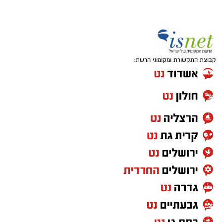
משרד הבריאות פרסם אזהרה לציבור מפני שימוש
במוצרי שיער נוספים שנתפסו במסגרת מבצע
פיקוח שנערך בתשעה סניפי רשת "מרכז
ההחלקות".
קבוצת התקשורת ומקומוני הרשת:
האזהרה מתפרסמת לאחר שבדיקות מעבדה
הושלמו לכלל המוצרים שנאספו במהלך המבצע,
ובהמשך להודעת משרד הבריאות שפורסמה בחודש
יולי.
בין המוצרים שנמצאו ואינם רשומים במאגרי משרד
הבריאות, ולכן חל איסור לשווקם:
PROTEIN + MINERAL PREMIUM HAIR
STRAIGHTENING
Protein Mineral Premium Pre Treatment
Shampoo