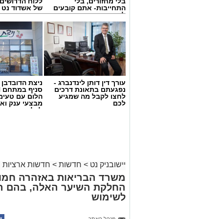
בלי מחזורים, בלי
ללוח הדרושים 
התחייבות- אתם קובעים
של אשדוד נט
לכמה ואיזה ימים
להירשם!
עורך דין דותן לינדנברג -
ניצת הדובדבן
נפגעתם בתאונת דרכים
לחצו לקבל מה שמגיע
הלום עם טעימ
לכם
מבצעי ענק וא
צילום: דוברות איחוד הצלה
לכל המשפחה
לצומת עד הלום.
לזירה הוזעקו צוותי הרפואה של מד”א ואיח
נפגעים במצב קל. שניים מהפצועים פונו 
יישובניק נט
>
חדשות
>
חדשות ארציות
בבית החולים אסותא באשדוד, בעוד יתר הנ
משרד הבריאות באזהרה חמור
החלקת השיער האלה, בהם הת
בעקבות התאונה נרשמו עומסי תנועה באזו
לשימוש
ולהישמע להנחיות כוחות ההצלה והמשטר
מנהל האתר