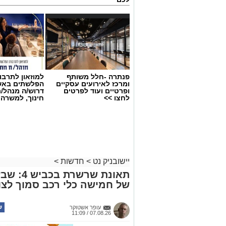
פנתרה -חלל משותף
למוזאון לתרבו
ומרכז לאירועים עסקיים
הפלשתים באש
ופרטיים ועוד לפרטים
דרוש/ה מנהל/
לחצו >>
חינוך, למשרה
יישובניק נט
>
חדשות
>
תאונת שר
של חמישה כלי רכב סמוך לצו
עופר אשטוקר
07.08.26 / 11:09