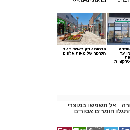
הגדול
ובתים פרטיים >>>
 פתחה
פרסום עסק באשדוד עם
סניף במתחם IN עד
חשיפה של מאות אלפים
ות,
טרקציות
תאונת דרכים עם מעורבות חמישה כלי רכב אירעה היום בכביש 4 לכיוון דרום, סמוך
וד הצלה, שהעניקו טיפול רפואי לשבעה
באמבולנס של איחוד הצלה להמשך טיפול
פגעים טופלו במקום.
ה - אל תשמשו במוצרי
גלו חומרים אסורים
ר, והנהגים מתבקשים לנסוע בזהירות
ה.