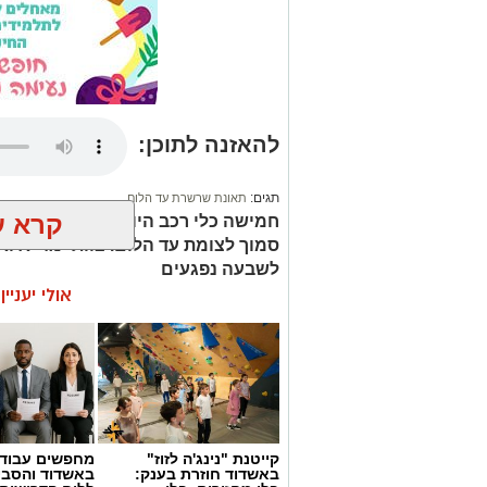
להאזנה לתוכן:
תגים:
תאונת שרשרת עד הלום
קרא ע
סמוך לצומת עד הלום. צוותי מד”א ואי
לשבעה נפגעים
אולי יעניי
קייטנת "נינג'ה לזוז"
מחפשים עבוד
באשדוד חוזרת בענק:
באשדוד והסבי