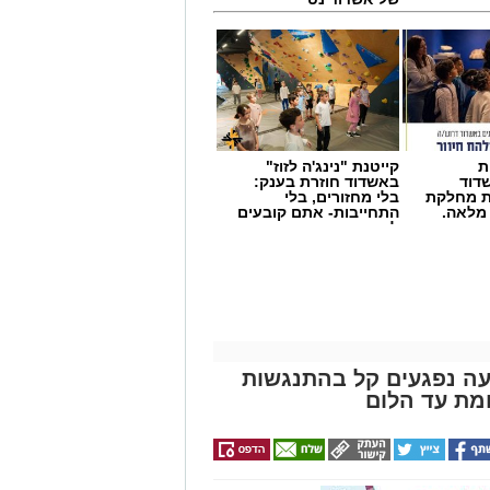
ת
קייטנת "נינג'ה לזוז"
דוד
באשדוד חוזרת בענק:
ת מחלקת
בלי מחזורים, בלי
 מלאה.
התחייבות- אתם קובעים
לכמה ואיזה ימים
להירשם!
שרת בכביש 4: שבעה נפגעים קל בהתנגשות
מת עד הלום