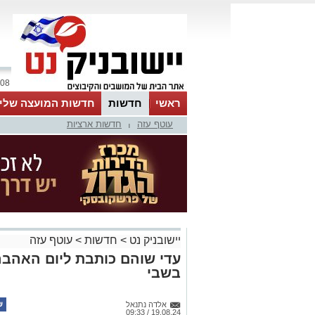
08 אוגוסט 2026 / 06:57
ראשי
חדשות
חדשות המועצה שלי
עוטף עזה
חדשות ארציות
אינדקס עסקים
לוח
טיפים והמלצות
|
יישובניק נט
>
חדשות
>
עוטף עזה
עדי שוהם כותבת ליום האהבה 
בשבי
אלדה נתנאל
19.08.24 / 09:33