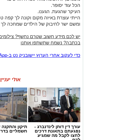
הכל עוד יסופר.
העיקר שהגעת. הגענו.
הייתי עוצרת באיזה מקום וקונה לך קפה טו
ומשם ישר לחיבוק של הילדים שמחכה לך כ
יש לכם מידע חשוב שטרם נחשף? צילומים
בכתבה? נשמח שתשתפו אותנו
‏כדי לעקוב אחרי הערוץ יישובניק נט ב-WhatsApp:‏‏‏
אולי יעניי
עורך דין דותן לינדנברג -
תיקון והתקנה 
נפגעתם בתאונת דרכים
חשמליים בדרו
לחצו לקבל מה שמגיע
לכם