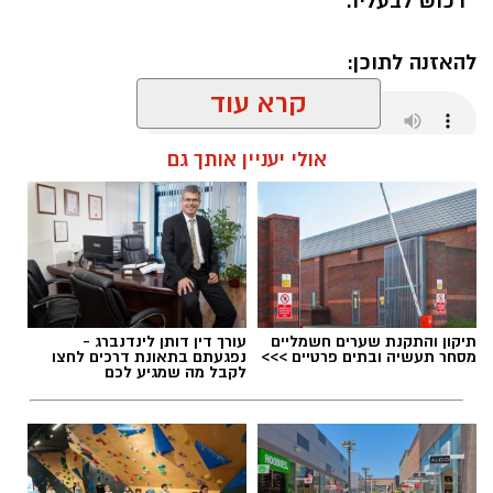
רכוש לבעליו.
להאזנה לתוכן:
קרא עוד
אולי יעניין אותך גם
אלדה נתנאל / 18:01 08.08.26
תיקון והתקנת שערים חשמליים
עורך דין דותן לינדנברג -
תגים:
חבל לכיש
מסחר תעשיה ובתים פרטיים >>>
נפגעתם בתאונת דרכים לחצו
לקבל מה שמגיע לכם
במהלך סוף השבוע אירעו שני ניסיונות לגניבה
מסחרית של ענבים באזור מושב לכיש. על פי
הדיווח, החשודים הגיעו ברכב ללא אורות, אך
בעקבות אינדיקציה שהתקבלה הוזעק שומר