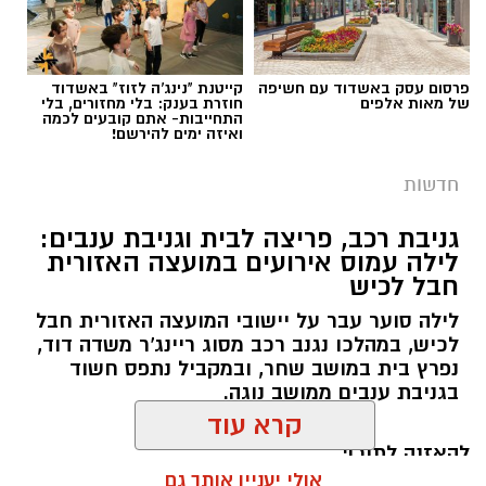
השדות למקום, והגנבים נמלטו לפני שהצליחו
להשלים את הגניבה.
פרסום עסק באשדוד עם חשיפה
קייטנת "נינג'ה לזוז" באשדוד
של מאות אלפים
חוזרת בענק: בלי מחזורים, בלי
התחייבות- אתם קובעים לכמה
ואיזה ימים להירשם!
חדשות
גניבת רכב, פריצה לבית וגניבת ענבים:
לילה עמוס אירועים במועצה האזורית
חבל לכיש
לילה סוער עבר על יישובי המועצה האזורית חבל
לכיש, במהלכו נגנב רכב מסוג ריינג'ר משדה דוד,
נפרץ בית במושב שחר, ובמקביל נתפס חשוד
בגניבת ענבים ממושב נוגה.
דוברות משטרה
להאזנה לתוכן:
קרא עוד