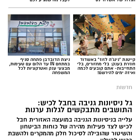
קייטנת "נינג'ה לזוז" באשדוד
ניצת הדובדבן פתחה סניף
חוזרת בענק: בלי מחזורים, בלי
במתחם IN עד הלום עם טעימות,
התחייבות- אתם קובעים לכמה
מבצעי ענק ואטרקציות לכל
ואיזה ימים להירשם!
המשפחה
חדשות
גל ניסיונות גניבה בחבל לכיש:
התושבים מתבקשים לגלות ערנות
עלייה בניסיונות הגניבה במועצה האזורית חבל
לכיש לצד פעילות מהירה של כוחות הביטחון
והשיטור שהובילה לסיכול חלק מהמקרים ולהשבת