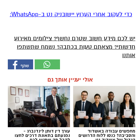
‏כדי לעקוב אחרי הערוץ יישובניק נט ב-WhatsApp:‏‏‏
יש לכם מידע חשוב שטרם נחשף? צילומים מאירוע
חדשותי? מצאתם טעות בכתבה? נשמח שתשתפו
אותנו
אולי יעניין אותך גם
מחפשים עבודה באשדוד
עורך דין דותן לינדנברג -
והסביבה? כנסו ללוח הדרושים
נפגעתם בתאונת דרכים לחצו
הגדול של אשדוד נט
לקבל מה שמגיע לכם