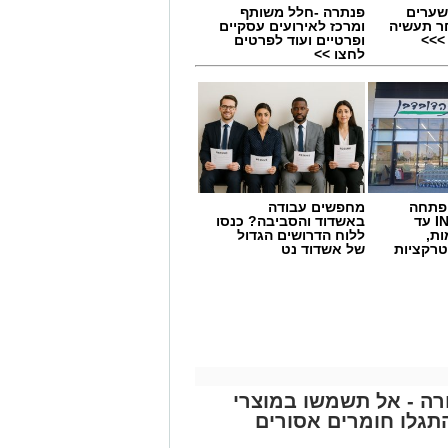
שערים
פנתרה -חלל משותף
ר תעשיה
ומרכז לאירועים עסקיים
>>>
ופרטיים ועוד לפרטים
לחצו >>
 פתחה
מחפשים עבודה
סניף במתחם IN עד
באשדוד והסביבה? כנסו
ות,
ללוח הדרושים הגדול
טרקציות
של אשדוד נט
תאונת דרכים עם מעורבות חמישה כלי רכב אירעה היום בכביש 4 לכיוון דרום, סמוך
וד הצלה, שהעניקו טיפול רפואי לשבעה
באמבולנס של איחוד הצלה להמשך טיפול
פגעים טופלו במקום.
ה - אל תשמשו במוצרי
גלו חומרים אסורים
ר, והנהגים מתבקשים לנסוע בזהירות