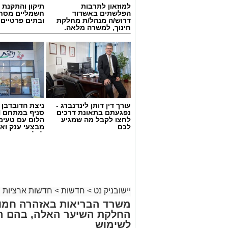
למוזאון לתרבות
תיקון והתקנת 
הפלשתים באשדוד
חשמליים מסח
דרוש/ה מנהל/ת מחלקת
ובתים פרטיים 
חינוך, למשרה מלאה.
עורך דין דותן לינדנברג -
ניצת הדובדבן
נפגעתם בתאונת דרכים
לחצו לקבל מה שמגיע
הלום עם טעימ
לכם
מבצעי ענק וא
צילום: דוברות איחוד הצלה
לכל המשפחה
לצומת עד הלום.
לזירה הוזעקו צוותי הרפואה של מד”א ואיח
נפגעים במצב קל. שניים מהפצועים פונו 
יישובניק נט
>
חדשות
>
חדשות ארציות
בבית החולים אסותא באשדוד, בעוד יתר הנ
משרד הבריאות באזהרה חמור
החלקת השיער האלה, בהם הת
בעקבות התאונה נרשמו עומסי תנועה באזו
לשימוש