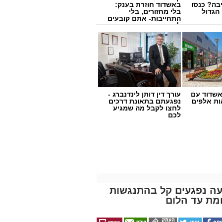
בה? כנסו
באשדוד חוזרת בענק:
הגדול
בלי מחזורים, בלי
התחייבות- אתם קובעים
לכמה ואיזה ימים
להירשם!
שדוד עם
עורך דין דותן לינדנברג -
ת אלפים
נפגעתם בתאונת דרכים
לחצו לקבל מה שמגיע
לכם
שרת בכביש 4: שבעה נפגעים קל בהתנגשות
מת עד הלום