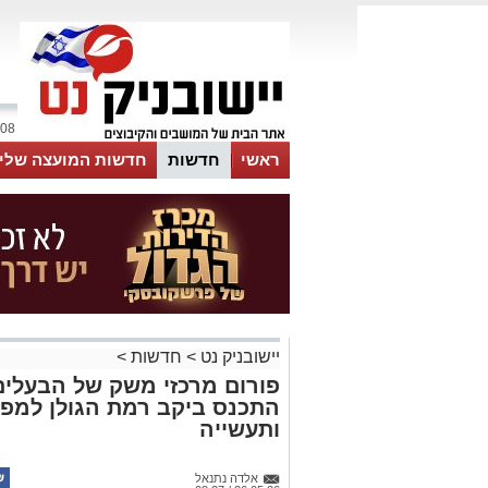
08 אוגוסט 2026 / 09:10
ראשי
חדשות
חדשות המועצה שלי
אינדקס עסקים
לוח
טיפים והמלצות
יישובניק נט
>
חדשות
>
פורום מרכזי משק של הבעלים
התכנס ביקב רמת הגולן למפ
ותעשייה
אלדה נתנאל