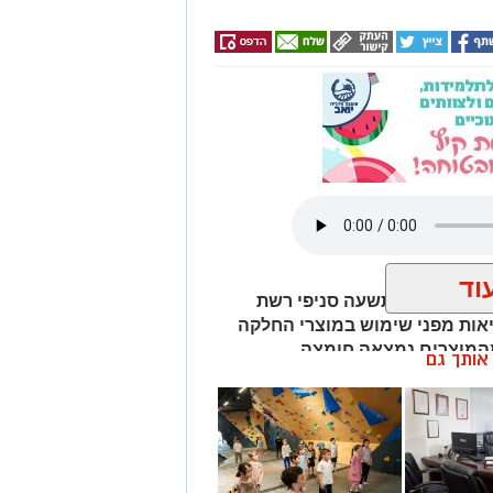
ה.
 מאירוע חדשותי? מצאתם טעות
ת
וד
ים שנתפסו בתשעה סניפי רשת
אות מפני שימוש במוצרי החלקה
מהמוצרים נמצאה חומצה
ן אותך גם
ות שיער, ובמוצרים נוספים התגלה