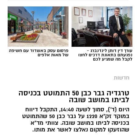
תגים:
כיתת כוננות
עורך דין דותן לינדנברג -
פרסום עסק באשדוד עם חשיפה
נפגעתם בתאונת דרכים לחצו
של מאות אלפים
לקבל מה שמגיע לכם
חדשות
טרגדיה גבר כבן 50 התמוטט בכניסה
לביתו במושב שובה
היום (ד'), סמוך לשעה 14:40, התקבל דיווח
FREEPIK
במוקד זק"א 1220 על גבר כבן 50 שהתמוטט
בכניסה לביתו במושב שובה. צוותי מד"א
תנועת
"עתיד לעוטף"
בירכה על הודעת שר
שהוזעקו למקום נאלצו לאשר את מותו.
הביטחון, שלפיה לא יתבצע בשלב זה כל רידוד