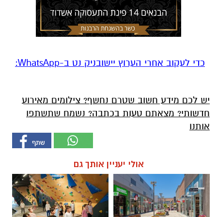
‏כדי לעקוב אחרי הערוץ יישובניק נט ב-WhatsApp:‏‏‏
יש לכם מידע חשוב שטרם נחשף? צילומים מאירוע
חדשותי? מצאתם טעות בכתבה? נשמח שתשתפו
אותנו
אולי יעניין אותך גם