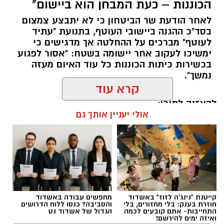
הכוננות – כעת המבחן הוא ביישום"
לאחר הודעת שר הביטחון כי לא יתבצע צמצום
בסד"כ ההגנה ביישובי העוטף, בתנועת "עתיד
לעוטף" מברכים על ההחלטה אך מדגישים כי
ימשיכו לעקוב אחר יישומה בשטח: "אסור לפגוע
בכשירות כיתות הכוננות כל עוד האיום מעזה
נמשך".
קרא עוד
להאזנה לתוכן:
אולי יעניין אותך גם
אלדה נתנאל / 17:07 05.08.26
קייטנת "נינג'ה לזוז" באשדוד
מחפשים עבודה באשדוד
חוזרת בענק: בלי מחזורים, בלי
והסביבה? כנסו ללוח הדרושים
התחייבות- אתם קובעים לכמה
הגדול של אשדוד נט
ואיזה ימים להירשם!