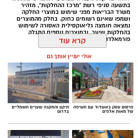
היום בכביש 4 לכיוון דרום, סמוך לצומת עד הלום.
בתשעה סניפי רשת "מרכז ההחלקות", מזהיר
משרד הבריאות מפני שימוש במוצרי החלקה
לזירה הוזעקו צוותי הרפואה של מד”א ואיחוד
ושמפו שאינם רשומים כחוק. בחלק מהמוצרים
נמצאה חומצה גליאוקסילית האסורה לשימוש
הצלה, שהעניקו טיפול רפואי לשבעה נפגעים במצב
בהחלקות שיער, ובמוצרים נוספים התגלה
קל. שניים מהפצועים פונו באמבולנס של איחוד
פורמאלדהיד - חומר המוגדר כמסרטן
קרא עוד
הצלה להמשך טיפול בבית החולים אסותא
באשדוד, בעוד יתר הנפגעים טופלו במקום.
להאזנה לתוכן:
אולי יעניין אותך גם
בעקבות התאונה נרשמו עומסי תנועה באזור,
והנהגים מתבקשים לנסוע בזהירות ולהישמע
להנחיות כוחות ההצלה והמשטרה.
מנהל האתר / 08:59 07.08.26
פרסום עסק באשדוד עם חשיפה
תיקון והתקנה שערים חשמליים
של מאות אלפים
בדרום
תגים:
משרד הבריאות
,
חומרים מסוכנים
,
מרכז