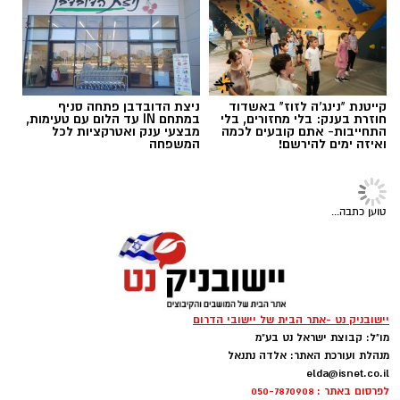
ההחלקות
קייטנת "נינג'ה לזוז" באשדוד
ניצת הדובדבן פתחה סניף
חוזרת בענק: בלי מחזורים, בלי
במתחם IN עד הלום עם טעימות,
התחייבות- אתם קובעים לכמה
מבצעי ענק ואטרקציות לכל
ואיזה ימים להירשם!
המשפחה
‏כדי לעקוב אחרי הערוץ יישובניק נט ב-WhatsApp:‏‏‏
טוען כתבה...
יש לכם מידע חשוב שטרם נחשף? צילומים מאירוע
חדשותי? מצאתם טעות בכתבה? נשמח שתשתפו
אותנו
יישובניק נט -אתר הבית של יישובי הדרום
צילומים: משרד הבריאות
מו"ל: קבוצת ישראל נט בע"מ
מנהלת ועורכת האתר: אלדה נתנאל
משרד הבריאות פרסם אזהרה לציבור מפני שימוש
elda@isnet.co.il
לפרסום באתר : 050-7870908
במוצרי שיער נוספים שנתפסו במסגרת מבצע