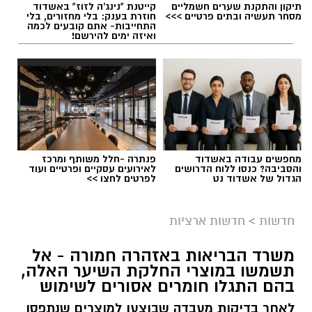
תיקון והתקנת שערים חשמליים
קייטנת "נינג'ה לזוז" באשדוד
מסחר תעשיה ובתים פרטיים >>>
חוזרת בענק: בלי מחזורים, בלי
תגים:
תאונת שרשרת עד הלום
התחייבות- אתם קובעים לכמה
ואיזה ימים להירשם!
מחפשים עבודה באשדוד
פנתרה -חלל משותף ומרכז
והסביבה? כנסו ללוח הדרושים
לאירועים עסקיים ופרטיים ועוד
הגדול של אשדוד נט
לפרטים לחצו >>
חדשות
>
חדשות ארציות
משרד הבריאות באזהרה חמורה - אל
תשמשו במוצרי החלקת השיער האלה,
צילום: דוברות איחוד הצלה
בהם התגלו חומרים אסורים לשימוש
תאונת דרכים עם מעורבות חמישה כלי רכב אירעה
לאחר בדיקות מעבדה שבוצעו למוצרים שנתפסו