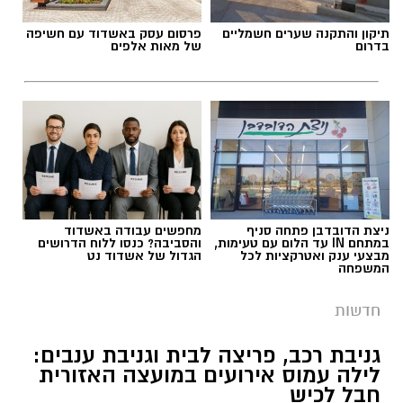
תיקון והתקנה שערים חשמליים
פרסום עסק באשדוד עם חשיפה
תגים:
חבל לכיש
בדרום
של מאות אלפים
במהלך סוף השבוע אירעו שני ניסיונות לגניבה
מסחרית של ענבים באזור מושב לכיש. על פי
הדיווח, החשודים הגיעו ברכב ללא אורות, אך
בעקבות אינדיקציה שהתקבלה הוזעק שומר
השדות למקום, והגנבים נמלטו לפני שהצליחו
להשלים את הגניבה.
ניצת הדובדבן פתחה סניף
מחפשים עבודה באשדוד
במתחם IN עד הלום עם טעימות,
והסביבה? כנסו ללוח הדרושים
מבצעי ענק ואטרקציות לכל
הגדול של אשדוד נט
המשפחה
חדשות
גניבת רכב, פריצה לבית וגניבת ענבים:
לילה עמוס אירועים במועצה האזורית
חבל לכיש