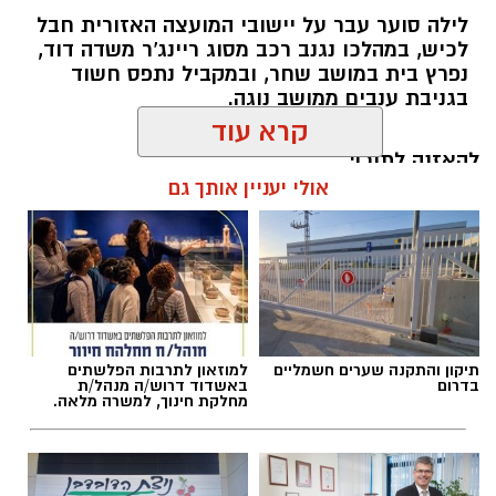
לילה סוער עבר על יישובי המועצה האזורית חבל
לכיש, במהלכו נגנב רכב מסוג ריינג'ר משדה דוד,
נפרץ בית במושב שחר, ובמקביל נתפס חשוד
בגניבת ענבים ממושב נוגה.
דוברות משטרה
להאזנה לתוכן:
קרא עוד
בנוסף, במהלך סוף השבוע נרשמו שישה קנסות בגין
גניבה או כניסה לשטחים חקלאיים ללא אישור.
אולי יעניין אותך גם
אלדה נתנאל / 17:57 08.08.26
תיקון והתקנה שערים חשמליים
למוזאון לתרבות הפלשתים
בדרום
באשדוד דרוש/ה מנהל/ת
תגים:
לכיש
מחלקת חינוך, למשרה מלאה.