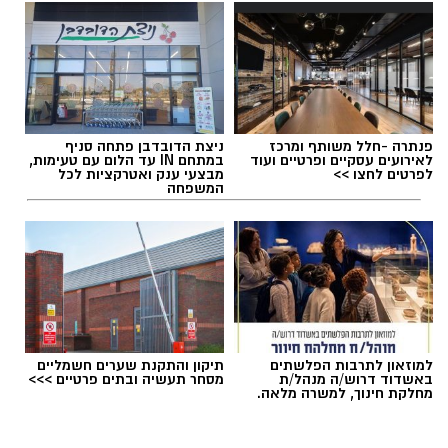
פנתרה -חלל משותף ומרכז
ניצת הדובדבן פתחה סניף
לאירועים עסקיים ופרטיים ועוד
במתחם IN עד הלום עם טעימות,
לפרטים לחצו >>
מבצעי ענק ואטרקציות לכל
המשפחה
למוזאון לתרבות הפלשתים
תיקון והתקנת שערים חשמליים
באשדוד דרוש/ה מנהל/ת
מסחר תעשיה ובתים פרטיים >>>
מחלקת חינוך, למשרה מלאה.