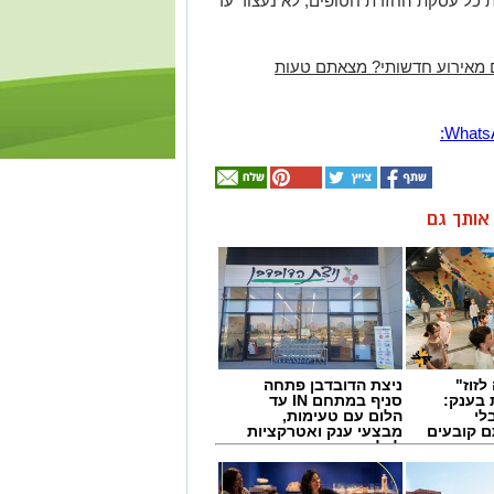
 כל עסקת החזרת חטופים, לא נעצור עד
 מאירוע חדשותי? מצאתם טעות
ן אותך גם
לזוז"
ניצת הדובדבן פתחה
 בענק:
סניף במתחם IN עד
לי
הלום עם טעימות,
ם קובעים
מבצעי ענק ואטרקציות
ים
לכל המשפחה