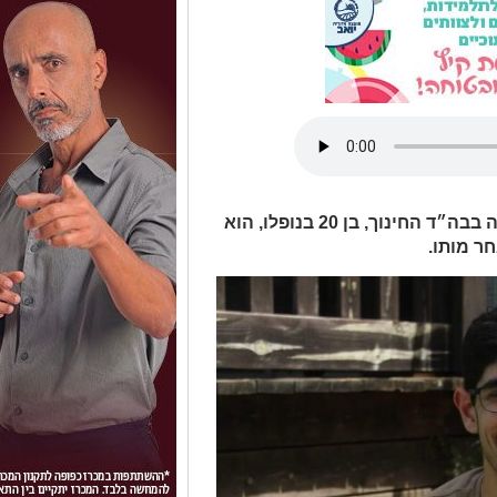
רב"ט עידן ברוך, מבארי, מש״ק הוראה בבה״ד החינוך, בן 20 בנופלו, הוא
ר מותו.