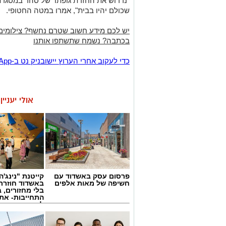
"נדרוש את החזרת גופתו של סהר במסגרת
שכולם יהיו בבית", אמרו במטה החטופי.
יש לכם מידע חשוב שטרם נחשף? צילומים
בכתבה? נשמח שתשתפו אותנו
‏כדי לעקוב אחרי הערוץ יישובניק נט ב-WhatsApp:‏‏‏
אולי יעניי
פרסום עסק באשדוד עם
קייטנת "נינג'ה 
חשיפה של מאות אלפים
באשדוד חוזרת
בלי מחזורים, ב
התחייבות- את
לכמה ואיזה ימ
להירשם!