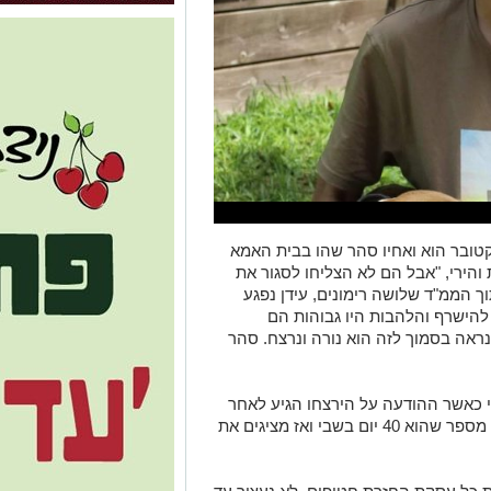
רב ברקאי סיפרה כי בבוקר 7 באוקטובר הוא ואחיו סהר שהו בבית האמא
והירי, "אבל הם לא הצליחו לסגור את
 הממ"ד שלושה רימונים, עידן נפגע
להישרף והלהבות היו גבוהות הם
נראה בסמוך לזה הוא נורה ונרצח. סהר
 ונרצח לאחר 40 יום בשבי כאשר ההודעה על הירצחו הגיע לאחר
פרסום סרטון של החמאס בו שומעים אותו מספר שהוא 40 יום בשבי ואז מציגים את