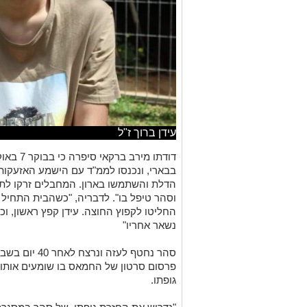
עידן ברוך ז"ל
דודתו מי
בבארי, ונכנסו לממ"ד עם הישמע האזעקות 
הדלת והשתמשו בארון. המחבלים זרקו לתוך
וסהר טיפל בו". לדבריה, "כשהבית התחיל 
החליטו לקפוץ החוצה. עידן קפץ ראשון, וכ
נשאר אחריו"
סהר נחטף לעזה
גופתו.