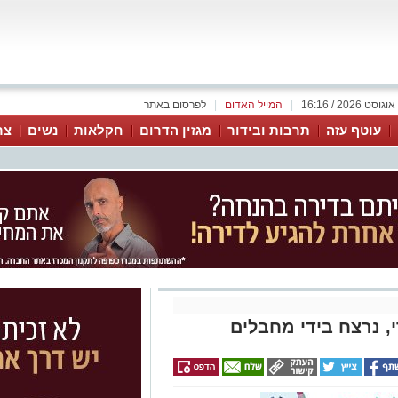
|
המייל האדום
|
לפרסום באתר
עוטף עזה
תרבות ובידור
מגזין הדרום
חקלאות
נשים
צר
י, נרצח בידי מחבלים