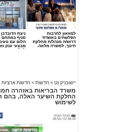
למוזאון לתרבות
ניצת הדובדבן
הפלשתים באשדוד
דרוש/ה מנהל/ת מחלקת
הלום עם טעימ
חינוך, למשרה מלאה.
מבצעי ענק וא
צילום: דוברות איחוד הצלה
לכל המשפחה
לצומת עד הלום.
לזירה הוזעקו צוותי הרפואה של מד”א ואיח
נפגעים במצב קל. שניים מהפצועים פונו 
יישובניק נט
>
חדשות
>
חדשות ארציות
בבית החולים אסותא באשדוד, בעוד יתר הנ
משרד הבריאות באזהרה חמור
החלקת השיער האלה, בהם הת
בעקבות התאונה נרשמו עומסי תנועה באזו
לשימוש
ולהישמע להנחיות כוחות ההצלה והמשטר
מנהל האתר
יש לכם מידע חשוב שטרם נחשף? צילומים
07.08.26 / 08:59
בכתבה? נשמח שתשתפו אותנו