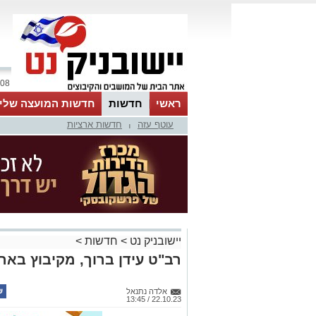
08 אוגוסט 2026 / 16:16
ראשי
חדשות
חדשות המועצה שלי
עוטף עזה
חדשות ארציות
אינדקס עסקים
לוח
טיפים והמלצות
|
יישובניק נט
>
חדשות
>
רב"ט עידן ברוך, מקיבוץ באר
אלדה נתנאל
22.10.23 / 13:45