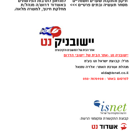
תיקון והתקנת שערים חשמליים
למוזאון לתרבות הפלשתים
מסחר תעשיה ובתים פרטיים >>>
באשדוד דרוש/ה מנהל/ת
מחלקת חינוך, למשרה מלאה.
‏כדי לעקוב אחרי הערוץ יישובניק נט ב-WhatsApp:‏‏‏
יש לכם מידע חשוב שטרם נחשף? צילומים מאירוע
חדשותי? מצאתם טעות בכתבה? נשמח שתשתפו
אותנו
יישובניק נט -אתר הבית של יישובי הדרום
מו"ל: קבוצת ישראל נט בע"מ
מנהלת ועורכת האתר: אלדה נתנאל
elda@isnet.co.il
צילומים: משרד הבריאות
לפרסום באתר : 050-7870908
משרד הבריאות פרסם אזהרה לציבור מפני שימוש
במוצרי שיער נוספים שנתפסו במסגרת מבצע
פיקוח שנערך בתשעה סניפי רשת "מרכז
ההחלקות".
קבוצת התקשורת ומקומוני הרשת:
האזהרה מתפרסמת לאחר שבדיקות מעבדה