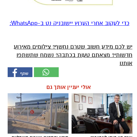
‏כדי לעקוב אחרי הערוץ יישובניק נט ב-WhatsApp:‏‏‏
יש לכם מידע חשוב שטרם נחשף? צילומים מאירוע
חדשותי? מצאתם טעות בכתבה? נשמח שתשתפו
אותנו
אולי יעניין אותך גם