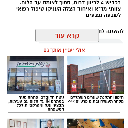
בכביש 4 לכיוון דרום, סמוך לצומת עד הלום.
צוותי מד”א ואיחוד הצלה העניקו טיפול רפואי
לשבעה נפגעים
להאזנה לתוכן:
קרא עוד
אולי יעניין אותך גם
עופר אשטוקר / 11:09 07.08.26
תיקון והתקנת שערים חשמליים
ניצת הדובדבן פתחה סניף
מסחר תעשיה ובתים פרטיים >>>
במתחם IN עד הלום עם טעימות,
תגים:
תאונת שרשרת עד הלום
מבצעי ענק ואטרקציות לכל
המשפחה