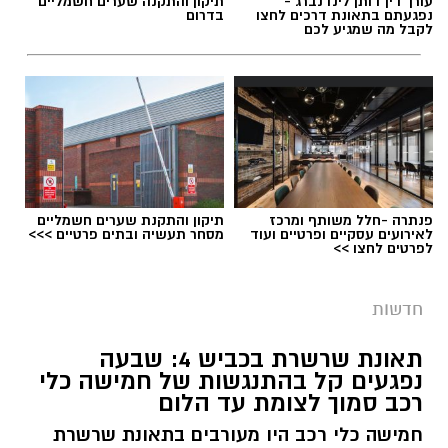
עורך דין דותן לינדנברג -
תיקון והתקנה שערים חשמליים
נפגעתם בתאונת דרכים לחצו
בדרום
לקבל מה שמגיע לכם
פנתרה -חלל משותף ומרכז
תיקון והתקנת שערים חשמליים
לאירועים עסקיים ופרטיים ועוד
מסחר תעשיה ובתים פרטיים >>>
לפרטים לחצו >>
חדשות
תאונת שרשרת בכביש 4: שבעה
נפגעים קל בהתנגשות של חמישה כלי
רכב סמוך לצומת עד הלום
חמישה כלי רכב היו מעורבים בתאונת שרשרת