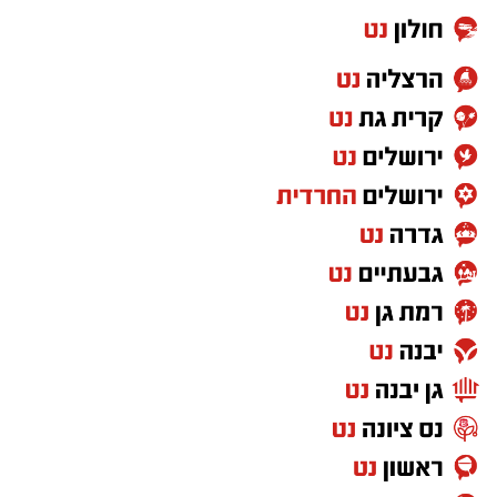
הושלמו לכלל המוצרים שנאספו במהלך המבצע,
ובהמשך להודעת משרד הבריאות שפורסמה בחודש
יולי.
בין המוצרים שנמצאו ואינם רשומים במאגרי משרד
הבריאות, ולכן חל איסור לשווקם:
PROTEIN + MINERAL PREMIUM HAIR
STRAIGHTENING
Protein Mineral Premium Pre Treatment
Shampoo
בנוסף, נמצא כי המוצר
HYDRO KERATIN PRO
HAIR STRAIGHTENING GEL
, שאף הוא אינו רשום
במאגרי משרד הבריאות, מסומן כמכיל
חומצה
גליאוקסילית
– רכיב האסור לשימוש בתכשירים
להחלקת שיער בישראל.