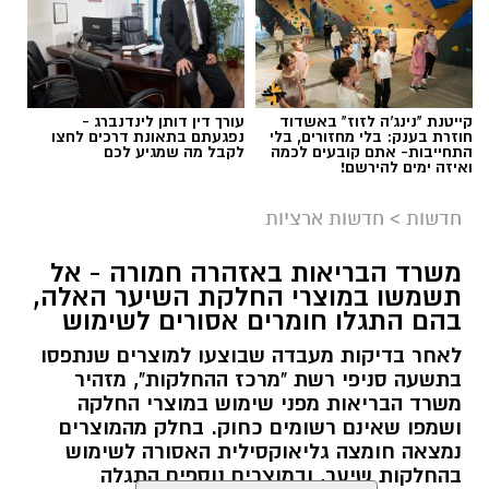
קייטנת "נינג'ה לזוז" באשדוד
עורך דין דותן לינדנברג -
חוזרת בענק: בלי מחזורים, בלי
נפגעתם בתאונת דרכים לחצו
התחייבות- אתם קובעים לכמה
לקבל מה שמגיע לכם
ואיזה ימים להירשם!
חדשות
>
חדשות ארציות
משרד הבריאות באזהרה חמורה - אל
תשמשו במוצרי החלקת השיער האלה,
צילום: דוברות איחוד הצלה
בהם התגלו חומרים אסורים לשימוש
תאונת דרכים עם מעורבות חמישה כלי רכב אירעה
לאחר בדיקות מעבדה שבוצעו למוצרים שנתפסו
היום בכביש 4 לכיוון דרום, סמוך לצומת עד הלום.
בתשעה סניפי רשת "מרכז ההחלקות", מזהיר
משרד הבריאות מפני שימוש במוצרי החלקה
לזירה הוזעקו צוותי הרפואה של מד”א ואיחוד
ושמפו שאינם רשומים כחוק. בחלק מהמוצרים
נמצאה חומצה גליאוקסילית האסורה לשימוש
הצלה, שהעניקו טיפול רפואי לשבעה נפגעים במצב
בהחלקות שיער, ובמוצרים נוספים התגלה
קל. שניים מהפצועים פונו באמבולנס של איחוד