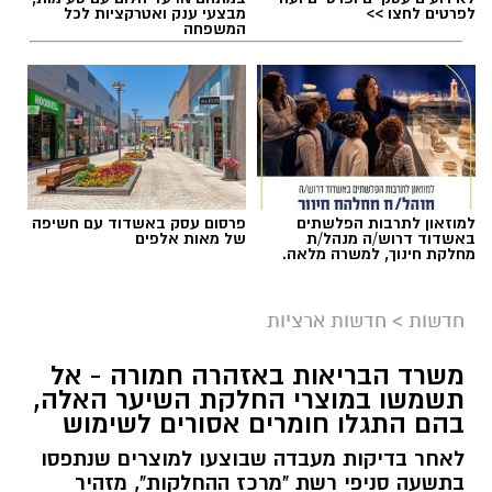
תגים:
תאונת שרשרת עד הלום
לפרטים לחצו >>
מבצעי ענק ואטרקציות לכל
המשפחה
למוזאון לתרבות הפלשתים
פרסום עסק באשדוד עם חשיפה
באשדוד דרוש/ה מנהל/ת
של מאות אלפים
מחלקת חינוך, למשרה מלאה.
חדשות
>
חדשות ארציות
משרד הבריאות באזהרה חמורה - אל
תשמשו במוצרי החלקת השיער האלה,
צילום: דוברות איחוד הצלה
בהם התגלו חומרים אסורים לשימוש
תאונת דרכים עם מעורבות חמישה כלי רכב אירעה
לאחר בדיקות מעבדה שבוצעו למוצרים שנתפסו
היום בכביש 4 לכיוון דרום, סמוך לצומת עד הלום.
בתשעה סניפי רשת "מרכז ההחלקות", מזהיר