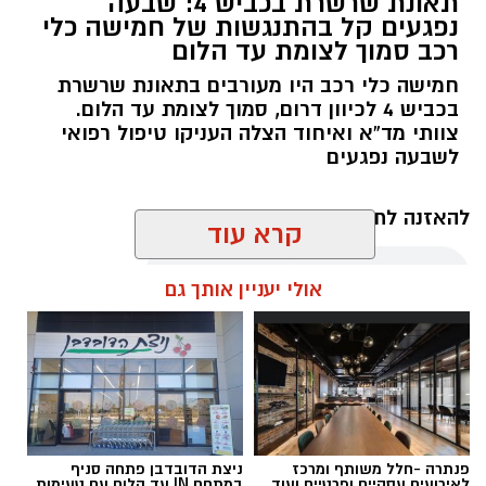
תאונת שרשרת בכביש 4: שבעה
נפגעים קל בהתנגשות של חמישה כלי
רכב סמוך לצומת עד הלום
חמישה כלי רכב היו מעורבים בתאונת שרשרת
בכביש 4 לכיוון דרום, סמוך לצומת עד הלום.
צוותי מד”א ואיחוד הצלה העניקו טיפול רפואי
לשבעה נפגעים
להאזנה לתוכן:
קרא עוד
אולי יעניין אותך גם
עופר אשטוקר / 11:09 07.08.26
פנתרה -חלל משותף ומרכז
ניצת הדובדבן פתחה סניף
לאירועים עסקיים ופרטיים ועוד
במתחם IN עד הלום עם טעימות,