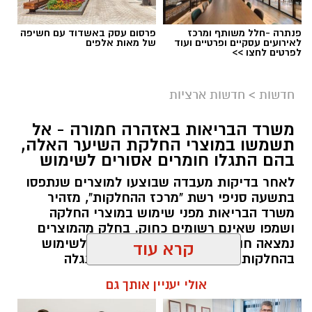
פנתרה -חלל משותף ומרכז
פרסום עסק באשדוד עם חשיפה
לאירועים עסקיים ופרטיים ועוד
של מאות אלפים
לפרטים לחצו >>
חדשות
>
חדשות ארציות
משרד הבריאות באזהרה חמורה - אל
תשמשו במוצרי החלקת השיער האלה,
צילום: דוברות איחוד הצלה
בהם התגלו חומרים אסורים לשימוש
תאונת דרכים עם מעורבות חמישה כלי רכב אירעה
לאחר בדיקות מעבדה שבוצעו למוצרים שנתפסו
היום בכביש 4 לכיוון דרום, סמוך לצומת עד הלום.
בתשעה סניפי רשת "מרכז ההחלקות", מזהיר
משרד הבריאות מפני שימוש במוצרי החלקה
לזירה הוזעקו צוותי הרפואה של מד”א ואיחוד
ושמפו שאינם רשומים כחוק. בחלק מהמוצרים
נמצאה חומצה גליאוקסילית האסורה לשימוש
הצלה, שהעניקו טיפול רפואי לשבעה נפגעים במצב
בהחלקות שיער, ובמוצרים נוספים התגלה
קל. שניים מהפצועים פונו באמבולנס של איחוד
פורמאלדהיד - חומר המוגדר כמסרטן
קרא עוד
הצלה להמשך טיפול בבית החולים אסותא
באשדוד, בעוד יתר הנפגעים טופלו במקום.