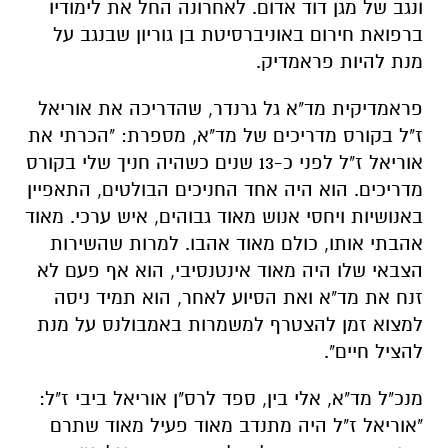
ונגב של מגן דוד אדום. לאחרונה החל את לימודיו
ברפואת חירום באוניברסיטת בן גוריון שבנגב על
מנת להיות פראמדיק.
פראמדיקית מד"א גל גרנדר, שהדריכה את אוריאל
ז"ל בקורס מדריכים של מד"א, מספרת: "הכרתי את
אוריאל ז"ל לפני כ-13 שנים כשהיה חניך שלי בקורס
מדריכים. הוא היה אחד החניכים הבולטים, התאפיין
באנושיות ויחסי אנוש מאוד גבוהים, איש ערכי. מאוד
אהבתי אותו, כולם מאוד אהבו. למרות שהשירות
הצבאי שלו היה מאוד אינטנסיבי, הוא אף פעם לא
זנח את מד"א ואת הסיוע לאחר, הוא תמיד ניסה
למצוא זמן להצטרף למשמרות באמבולנס על מנת
להציל חיים".
מנכ"ל מד"א, אלי בין, ספד לרס"ן אוריאל ביבי ז"ל:
"אוריאל ז"ל היה מתנדב מאוד פעיל מאוד שתרם