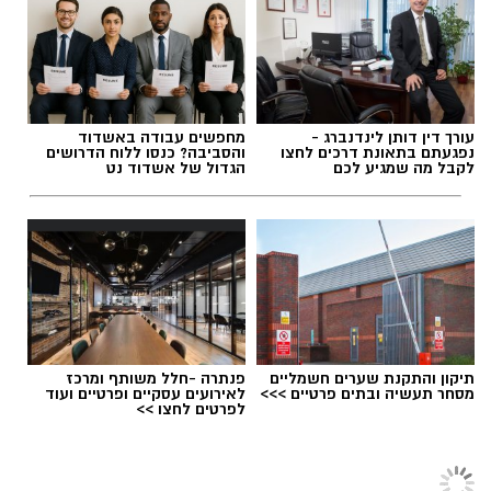
להאזנה לתוכן:
אולי יעניין אותך גם
בעקבות התאונה נרשמו עומסי תנועה באזור,
והנהגים מתבקשים לנסוע בזהירות ולהישמע
להנחיות כוחות ההצלה והמשטרה.
מנהל האתר / 08:59 07.08.26
עורך דין דותן לינדנברג -
מחפשים עבודה באשדוד
נפגעתם בתאונת דרכים לחצו
והסביבה? כנסו ללוח הדרושים
לקבל מה שמגיע לכם
הגדול של אשדוד נט
תגים:
משרד הבריאות
,
חומרים מסוכנים
,
מרכז
ההחלקות
תיקון והתקנת שערים חשמליים
פנתרה -חלל משותף ומרכז
מסחר תעשיה ובתים פרטיים >>>
לאירועים עסקיים ופרטיים ועוד
לפרטים לחצו >>
‏כדי לעקוב אחרי הערוץ יישובניק נט ב-WhatsApp:‏‏‏