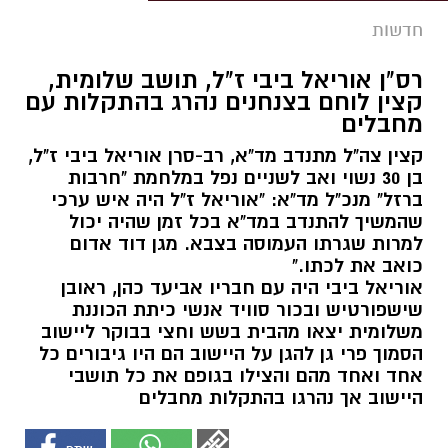
חדשות
רס"ן אוריאל ביבי ז"ל, תושב שלומית,
קצין לוחם בצנחנים נהרג בהתקלות עם
מחבלים
קצין צה"ל מתנדב מד"א, רב-סרן אוריאל ביבי ז"ל,
בן 30 נשוי ואב לשניים נפל במלחמת "חרבות
ברזל" מנכ"ל מד"א: "אוריאל ז"ל היה איש ערכי
שהמשיך להתנדב במד"א בכל זמן שהיה יכול
למרות שגרתו העמוסה בצבא. מגן דוד אדום
כואב את לכתו."
אוריאל ביבי היה עם חבריו אביעד כהן, ראובן
שישפורטיש ובכור סוויד אנשי כיתת הכוננת
משלומית יצאו מהבית בשש וחצי בבוקר ליישוב
הסמוך פרי גן להגן על היישוב הם היו גיבורים כל
אחד ואחד מהם והצילו בגופם את כל תושבי
היישוב אך נהרגו בהתקלות מחבלים