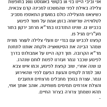
אני וביבי היינו בני 18 בקושי באוגוסט 2011 בחופשת
צלילה
באילת לפני שהמשכנו למכינה קדם צבאית.
כשיצאנו מהצלילה כולם במועדון התאספו מסביב
לטלוויזיה שדיווחה בזמן אמת על חשד לפיגוע
בכביש 12. שנינו התנדבנו במד״א מרחב ירקון בתור
מע״רים מגיל 15.
קפצנו לכביש עם בגדי ים ונעלי צלילה לעצור מונית
שמהר הבינה את הסיטואציה ולקחה אותנו לתחנת
מד״א הקרובה. תוך דקה היינו על אמבולנס בדרך
לפיגוע שכבר נגמר ועזרנו לפנות לוחם שנהרג.
12 שנה אחרי, שוב קפצת לפיגוע, וכמו איש צבא
טוב למדת לקחים והגעת הפעם לפני שהאירוע
נגמר. עצרת בגופך מחבלים מרצחים ונתעבים
והצלת אזרחים תמימים משחיטה. אוהב אותך אחי,
תהא נשמתך צרורה בצרור החיים.
-