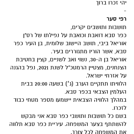
יהי זכרו ברוך
-
רפי סער
תושבות ותושבים יקרים,
כפר סבא דואבת וכואבת על נפילתו של רס"ן
אוריאל ביבי, תושב היישוב שלומית, בן העיר כפר
סבא, אשר הוריו מתגוררים בעיר.
אוריאל בן ה-30, נשוי ואב לשניים, קצין בחטיבת
הצנחנים, מצטיין הרמטכ"ל לשנת 2021, נפל בהגנה
על אזרחי ישראל.
הלוויתו תתקיים הערב (ג׳) בשעה 20:00 בבית
העלמין הצבאי בכפר סבא.
במהלך הלוויה הצבאית יישמעו מספר מטחי כבוד
לזכרו.
בשם כל תושבות ותושבי כפר סבא אני מבקש
להשתתף בצער המשפחה. עיריית כפר סבא תלווה
את המשפחה לכל צורך.