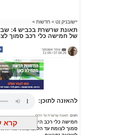
יישובניק נט
>
חדשות
>
תאונת שר
של חמישה כלי רכב סמוך לצו
עופר אשטוקר
07.08.26 / 11:09
להאזנה לתוכן:
תגים:
תאונת שרשרת עד הלום
קרא ע
סמוך לצומת עד הלום. צוותי מד”א ואי