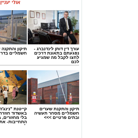
אולי יעניי
עורך דין דותן לינדנברג -
תיקון והתקנה 
נפגעתם בתאונת דרכים
חשמליים בדרו
לחצו לקבל מה שמגיע
לכם
תיקון והתקנת שערים
קייטנת "נינג'ה 
חשמליים מסחר תעשיה
באשדוד חוזרת
ובתים פרטיים >>>
בלי מחזורים, ב
התחייבות- את
לכמה ואיזה ימ
להירשם!