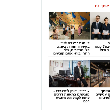
ן אותך גם
ה
קייטנת "נינג'ה לזוז"
בה? כנסו
באשדוד חוזרת בענק:
הגדול
בלי מחזורים, בלי
התחייבות- אתם קובעים
לכמה ואיזה ימים
להירשם!
שותף
עורך דין דותן לינדנברג -
ם עסקיים
נפגעתם בתאונת דרכים
לפרטים
לחצו לקבל מה שמגיע
לכם