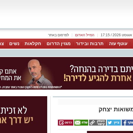
|
המייל האדום
|
לפרסום באתר
עוטף עזה
תרבות ובידור
מגזין הדרום
חקלאות
נשים
צר
שואות יצחק