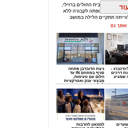
נה וחצי בבית החולים ברזילי,
וד
"א לשחרור גופתה לקבורה ללא
וייתה תתקיים הלילה במושב
ן אותך גם
ינדנברג -
ניצת הדובדבן פתחה
ת דרכים
סניף במתחם IN עד
 שמגיע
הלום עם טעימות,
מבצעי ענק ואטרקציות
לכל המשפחה
שערים
למוזאון לתרבות