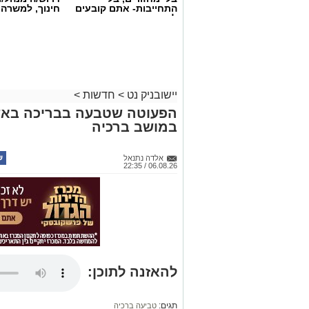
התחייבות- אתם קובעים
חינוך, למשרה
לכמה ואיזה ימים
להירשם!
יישובניק נט
>
חדשות
>
הפעוטה שטבעה בבריכה באש
במושב ברכיה
אלדה נתנאל
06.08.26 / 22:35
להאזנה לתוכן:
תגים:
טביעה ברכיה