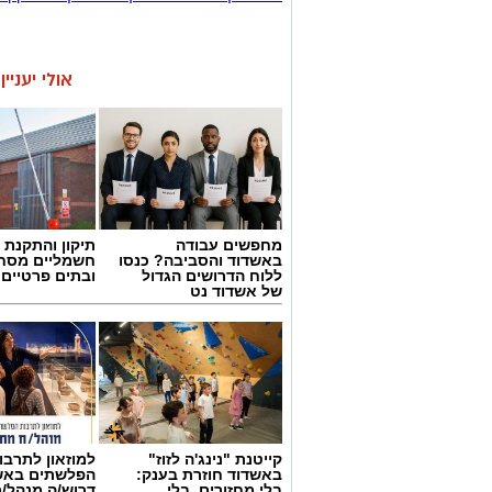
אולי יעניי
מחפשים עבודה
תיקון והתקנת 
באשדוד והסביבה? כנסו
חשמליים מסח
ללוח הדרושים הגדול
ובתים פרטיים 
של אשדוד נט
קייטנת "נינג'ה לזוז"
למוזאון לתרבו
באשדוד חוזרת בענק:
הפלשתים באש
בלי מחזורים, בלי
דרוש/ה מנהל/