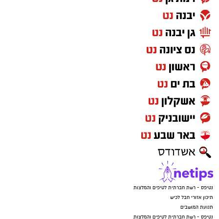
עלייה בניסיונות של גנבי רכוש, כלי רכב ותוצרת
חקלאית לפעול במרחב, כאשר חלק מהחשודים
מגיעים משטחי יהודה ושומרון או מהפזורה.
בעקבות זאת קוראים בשיטור הקהילתי לתושבים
לגלות ערנות, לצלם כל רכב חשוד שנראה בשטח
ולהעביר את המידע לגורמי הביטחון, במטרה לסייע
באיתור החשודים.
במהלך השבוע נרשם גם אירוע בכרמי קטיף, שם
טנדר אסף אופניים מתוך היישוב. הודות לפעילות
מהירה של רכז הביטחון, אותר החשוד והאופניים
הוחזרו לבעליהם.
נטיפס - רשת חברתית לטיפים והמלצות
תיכון אזורי חבל לכיש
תנועת המושבים
נטיפס - רשת חברתית לטיפים והמלצות