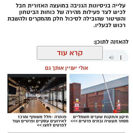
עלייה בניסיונות הגניבה במועצה האזורית חבל
לכיש לצד פעילות מהירה של כוחות הביטחון
והשיטור שהובילה לסיכול חלק מהמקרים ולהשבת
רכוש לבעליו.
להאזנה לתוכן:
קרא עוד
אולי יעניין אותך גם
אלדה נתנאל / 18:01 08.08.26
תיקון והתקנת שערים חשמליים
פנתרה -חלל משותף ומרכז
תגים:
חבל לכיש
מסחר תעשיה ובתים פרטיים >>>
לאירועים עסקיים ופרטיים ועוד
לפרטים לחצו >>
במהלך סוף השבוע אירעו שני ניסיונות לגניבה