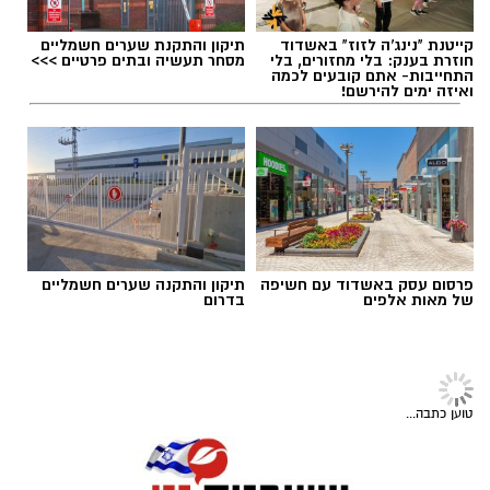
להנחיות כוחות ההצלה והמשטרה.
מנהל האתר / 08:59 07.08.26
קייטנת "נינג'ה לזוז" באשדוד
תיקון והתקנת שערים חשמליים
חוזרת בענק: בלי מחזורים, בלי
מסחר תעשיה ובתים פרטיים >>>
התחייבות- אתם קובעים לכמה
ואיזה ימים להירשם!
תגים:
משרד הבריאות
,
חומרים מסוכנים
,
מרכז
ההחלקות
פרסום עסק באשדוד עם חשיפה
תיקון והתקנה שערים חשמליים
של מאות אלפים
בדרום
‏כדי לעקוב אחרי הערוץ יישובניק נט ב-WhatsApp:‏‏‏
יש לכם מידע חשוב שטרם נחשף? צילומים מאירוע
טוען כתבה...
חדשותי? מצאתם טעות בכתבה? נשמח שתשתפו