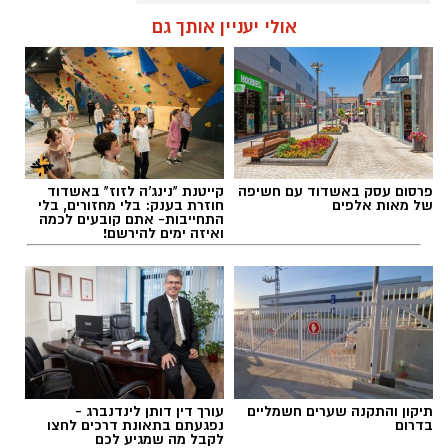
אולי יעניין אותך גם
עופר אשטוקר / 11:09 07.08.26
פרסום עסק באשדוד עם חשיפה
קייטנת "נינג'ה לזוז" באשדוד
של מאות אלפים
חוזרת בענק: בלי מחזורים, בלי
תגים:
תאונת שרשרת עד הלום
התחייבות- אתם קובעים לכמה
ואיזה ימים להירשם!
תיקון והתקנה שערים חשמליים
עורך דין דותן לינדנברג -
בדרום
נפגעתם בתאונת דרכים לחצו
לקבל מה שמגיע לכם