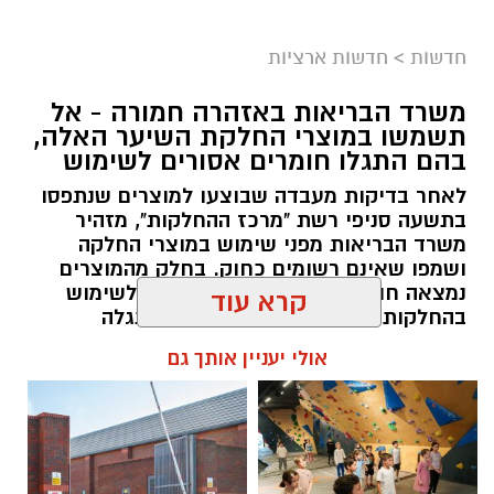
חדשות
>
חדשות ארציות
משרד הבריאות באזהרה חמורה - אל
תשמשו במוצרי החלקת השיער האלה,
צילום: דוברות איחוד הצלה
בהם התגלו חומרים אסורים לשימוש
תאונת דרכים עם מעורבות חמישה כלי רכב אירעה
לאחר בדיקות מעבדה שבוצעו למוצרים שנתפסו
היום בכביש 4 לכיוון דרום, סמוך לצומת עד הלום.
בתשעה סניפי רשת "מרכז ההחלקות", מזהיר
משרד הבריאות מפני שימוש במוצרי החלקה
לזירה הוזעקו צוותי הרפואה של מד”א ואיחוד
ושמפו שאינם רשומים כחוק. בחלק מהמוצרים
נמצאה חומצה גליאוקסילית האסורה לשימוש
הצלה, שהעניקו טיפול רפואי לשבעה נפגעים במצב
בהחלקות שיער, ובמוצרים נוספים התגלה
קל. שניים מהפצועים פונו באמבולנס של איחוד
פורמאלדהיד - חומר המוגדר כמסרטן
קרא עוד
הצלה להמשך טיפול בבית החולים אסותא
באשדוד, בעוד יתר הנפגעים טופלו במקום.
להאזנה לתוכן:
אולי יעניין אותך גם
בעקבות התאונה נרשמו עומסי תנועה באזור,
והנהגים מתבקשים לנסוע בזהירות ולהישמע