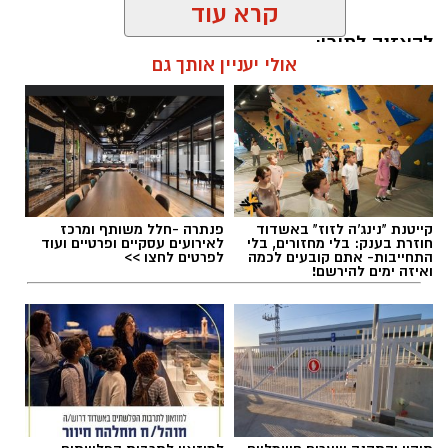
קרא עוד
להאזנה לתוכן:
אולי יעניין אותך גם
אלדה נתנאל / 11:22 09.08.26
קייטנת "נינג'ה לזוז" באשדוד
פנתרה -חלל משותף ומרכז
חוזרת בענק: בלי מחזורים, בלי
לאירועים עסקיים ופרטיים ועוד
התחייבות- אתם קובעים לכמה
לפרטים לחצו >>
ואיזה ימים להירשם!
תגים:
עפיפון מעזה אותר במושב שובה
ראש המועצה האזורית שדות נגב, תמיר עידאן,
התייחס לאירוע בחומרה והבהיר כי גם אם לא
נשא מטען, עצם הגעתו של אמצעי אווירי משטח
הרצועה ליישובי המועצה מחייבת התייחסות