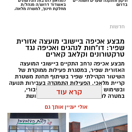
תיקון והתקנה שערים חשמליים
למוזאון לתרבות הפלשתים
ביטחונית משמעותית.
בדרום
באשדוד דרוש/ה מנהל/ת
מחלקת חינוך, למשרה מלאה.
"האירוע שהתרחש במהלך סוף השבוע במושב
שובה הוא אירוע חמור מאוד, ואסור להקל בו ראש.
חדשות
חדירה של אמצעי אווירי מרצועת עזה לשטח יישובי
מבצע אכיפה ביישובי מועצה אזורית
המועצה, גם כאשר מתברר כי לא נשא מטען, היא
שפיר: דו"חות לנהגים ואכיפה נגד
מבחינתנו חציית קו אדום", מסר עידאן.
טרקטורונים וקלאב קארים
מבצע אכיפה נרחב התקיים ביישובי המועצה
לדבריו, "אסור להתרגל, אסור להכיל ואסור להמתין
האזורית שפיר, במסגרת פעילות ממוקדת של
לאירוע הבא. היום מדובר בעפיפון ללא מטען, מחר
השיטור הקהילתי שפיר בשיתוף תחנת משטרת
אותו אמצעי עלול לשאת חומר נפץ, ובהמשך האיום
קריית מלאכי. הפעילות התמקדה בעבירות תנועה
יכול להגיע גם באמצעות רחפנים או באמצעים
ובשימוש בכלים מוטוריים במרחב הציבורי,
אחרים. את הלקח הזה כבר למדנו במחיר כבד
במטרה להגביר את הבטיחות ואת תחושת
הביטחון של התושבים.
קרא עוד
מדי".
עידאן קרא לתגובה תקיפה והבהיר כי המועצה לא
להאזנה לתוכן:
אולי יעניין אותך גם
תקבל חזרה למציאות של "טפטוף" אירועים