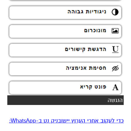
הנגשה
‏כדי לעקוב אחרי הערוץ יישובניק נט ב-WhatsApp:‏‏‏