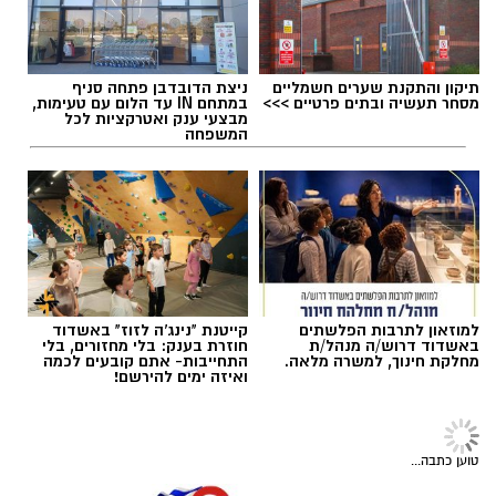
ביטחוניים מרצועת עזה. עוד טען כי אין לקדם
הסדרים הנוגעים לעתיד הרצועה לפני הבטחת
ביטחונם של תושבי העוטף.
אלדה נתנאל / 11:17 09.08.26
"מבחינתנו, התנאי לכך ברור ואינו נתון למשא ומתן:
תיקון והתקנת שערים חשמליים
ניצת הדובדבן פתחה סניף
פירוק מלא של חמאס, פירוז רצועת עזה והבטחת
מסחר תעשיה ובתים פרטיים >>>
במתחם IN עד הלום עם טעימות,
מבצעי ענק ואטרקציות לכל
ביטחון מלא, יציב ובלתי מתפשר לתושבי האזור",
המשפחה
אמר עידאן. "תושבי העוטף אינם צריכים עוד
הבטחות. הם צריכים ודאות ביטחונית. זו חובתה
תגים:
מועצה אזורית שפיר
של מדינת ישראל, ואנחנו נעמוד על כך ללא
פשרות".
למוזאון לתרבות הפלשתים
קייטנת "נינג'ה לזוז" באשדוד
באשדוד דרוש/ה מנהל/ת
חוזרת בענק: בלי מחזורים, בלי
מחלקת חינוך, למשרה מלאה.
התחייבות- אתם קובעים לכמה
ואיזה ימים להירשם!