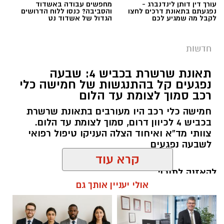
עורך דין דותן לינדנברג -
מחפשים עבודה באשדוד
עלייה בניסיונות של גנבי רכוש, כלי רכב ותוצרת
נפגעתם בתאונת דרכים לחצו
והסביבה? כנסו ללוח הדרושים
חקלאית לפעול במרחב, כאשר חלק מהחשודים
לקבל מה שמגיע לכם
הגדול של אשדוד נט
מגיעים משטחי יהודה ושומרון או מהפזורה.
בעקבות זאת קוראים בשיטור הקהילתי לתושבים
חדשות
לגלות ערנות, לצלם כל רכב חשוד שנראה בשטח
תאונת שרשרת בכביש 4: שבעה
ולהעביר את המידע לגורמי הביטחון, במטרה לסייע
נפגעים קל בהתנגשות של חמישה כלי
באיתור החשודים.
רכב סמוך לצומת עד הלום
במהלך השבוע נרשם גם אירוע בכרמי קטיף, שם
חמישה כלי רכב היו מעורבים בתאונת שרשרת
בכביש 4 לכיוון דרום, סמוך לצומת עד הלום.
טנדר אסף אופניים מתוך היישוב. הודות לפעילות
צוותי מד”א ואיחוד הצלה העניקו טיפול רפואי
מהירה של רכז הביטחון, אותר החשוד והאופניים
לשבעה נפגעים
הוחזרו לבעליהם.
להאזנה לתוכן:
קרא עוד
אולי יעניין אותך גם
דוברות משטרה