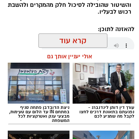
והשיטור שהובילה לסיכול חלק מהמקרים ולהשבת
רכוש לבעליו.
להאזנה לתוכן:
קרא עוד
אולי יעניין אותך גם
אלדה נתנאל / 18:01 08.08.26
עורך דין דותן לינדנברג -
ניצת הדובדבן פתחה סניף
תגים:
חבל לכיש
נפגעתם בתאונת דרכים לחצו
במתחם IN עד הלום עם טעימות,
לקבל מה שמגיע לכם
מבצעי ענק ואטרקציות לכל
המשפחה
במהלך סוף השבוע אירעו שני ניסיונות לגניבה
מסחרית של ענבים באזור מושב לכיש. על פי