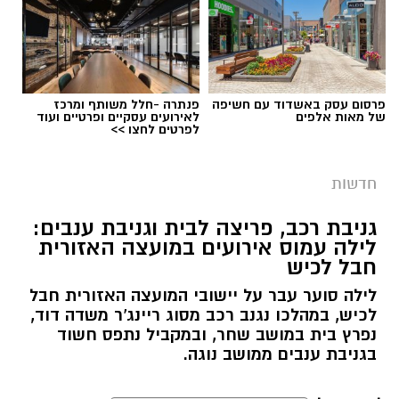
הדיווח, החשודים הגיעו ברכב ללא אורות, אך
בעקבות אינדיקציה שהתקבלה הוזעק שומר
השדות למקום, והגנבים נמלטו לפני שהצליחו
להשלים את הגניבה.
פרסום עסק באשדוד עם חשיפה
פנתרה -חלל משותף ומרכז
של מאות אלפים
לאירועים עסקיים ופרטיים ועוד
לפרטים לחצו >>
חדשות
גניבת רכב, פריצה לבית וגניבת ענבים:
לילה עמוס אירועים במועצה האזורית
חבל לכיש
לילה סוער עבר על יישובי המועצה האזורית חבל
לכיש, במהלכו נגנב רכב מסוג ריינג'ר משדה דוד,
נפרץ בית במושב שחר, ובמקביל נתפס חשוד
בגניבת ענבים ממושב נוגה.
דוברות משטרה