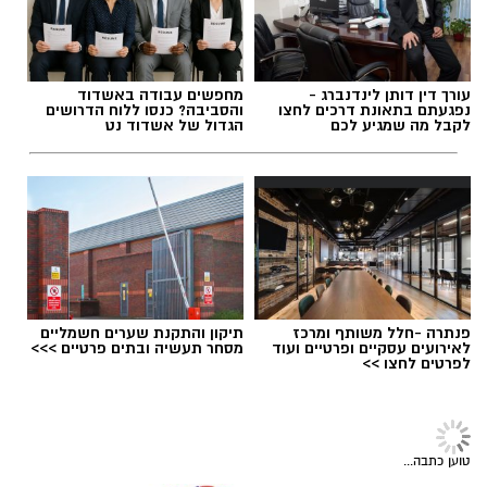
עופר אשטוקר / 11:09 07.08.26
למרות המרדף, החשודים הצליחו להימלט בשל
תנאי השטח. כוחות השיטור ימשיכו בפעילות
מודיעינית ובמאמצים לאיתור חברי הכנופיה.
דוברות משטרה
עורך דין דותן לינדנברג -
מחפשים עבודה באשדוד
נפגעתם בתאונת דרכים לחצו
והסביבה? כנסו ללוח הדרושים
תגים:
תאונת שרשרת עד הלום
לקבל מה שמגיע לכם
הגדול של אשדוד נט
באירוע נוסף שאירע ביישוב אמציה נגנב ציוד
מטרקטור. גם במקרה זה פעל רכז הביטחון
במהירות, איתר את הגנב והשיב את הציוד לבעליו
זמן קצר לאחר הגניבה.
במשטרה מדגישים כי שיתוף הפעולה של התושבים
והדיווחים בזמן אמת מהווים מרכיב משמעותי
פנתרה -חלל משותף ומרכז
תיקון והתקנת שערים חשמליים
במאבק בפשיעה ובהגנה על היישובים והשטחים
לאירועים עסקיים ופרטיים ועוד
מסחר תעשיה ובתים פרטיים >>>
לפרטים לחצו >>
החקלאיים.
במקביל לפעילות זו, נתפס רכב של תושב הפזורה
בעת גניבת ענבים ממושב נוגה. הנהג טופל במקום
ונקנס בסכום של 2,500 שקלים.