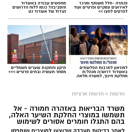
פנתרה -חלל משותף ומרכז
מחפשים עבודה באשדוד
לאירועים עסקיים ופרטיים ועוד
והסביבה? כנסו ללוח הדרושים
תגים:
תאונת שרשרת עד הלום
לפרטים לחצו >>
הגדול של אשדוד נט
למוזאון לתרבות הפלשתים
תיקון והתקנת שערים חשמליים
באשדוד דרוש/ה מנהל/ת
מסחר תעשיה ובתים פרטיים >>>
מחלקת חינוך, למשרה מלאה.
חדשות
>
חדשות ארציות
משרד הבריאות באזהרה חמורה - אל
תשמשו במוצרי החלקת השיער האלה,
צילום: דוברות איחוד הצלה
בהם התגלו חומרים אסורים לשימוש
תאונת דרכים עם מעורבות חמישה כלי רכב אירעה
לאחר בדיקות מעבדה שבוצעו למוצרים שנתפסו