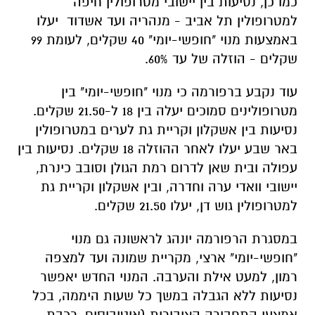
כמו כן, נסיעות בין יישובי מטרופולין חיפה
למטרופולין תל אביב - מנהריה ועד אשדוד יעלו
באמצעות מנוי "חופשי-יומי" 40 שקלים, לעומת 99
שקלים - הוזלה של עד 60%.
עוד נקבע ברפורמה כי מנוי "חופשי-יומי" בין
מטרופולינים סמוכים יעלה בין 18 ל-21.50 שקלים.
נסיעות בין אשקלון וקריית גת לערים במטרופולין
באר שבע יעלו לאחר ההוזלה 18 שקלים. נסיעות בין
עפולה ובית שאן לדרום רמת הגולן וסובב כינרת,
יישובי וואדי ערה וחדרה, ובין אשקלון וקריית גת
למטרופולין גוש דן, יעלו 21.50 שקלים.
במסגרת הרפורמה יונהג לראשונה גם מנוי
"חופשי-יומי" ארצי, מקריית שמונה ועד למצפה
רמון, למעט אילת והערבה. המנוי החדש יאפשר
נסיעות ללא הגבלה במשך כל שעות היממה, בכל
אמצעי התחבורה הציבורית (אוטובוסים, רכבת