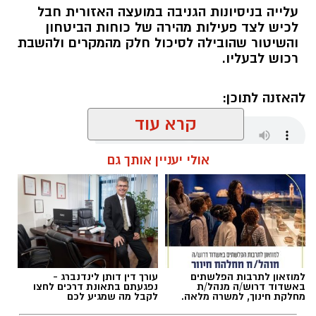
עלייה בניסיונות הגניבה במועצה האזורית חבל
לכיש לצד פעילות מהירה של כוחות הביטחון
והשיטור שהובילה לסיכול חלק מהמקרים ולהשבת
רכוש לבעליו.
להאזנה לתוכן:
קרא עוד
אולי יעניין אותך גם
אלדה נתנאל / 18:01 08.08.26
למוזאון לתרבות הפלשתים
עורך דין דותן לינדנברג -
תגים:
חבל לכיש
באשדוד דרוש/ה מנהל/ת
נפגעתם בתאונת דרכים לחצו
מחלקת חינוך, למשרה מלאה.
לקבל מה שמגיע לכם
במהלך סוף השבוע אירעו שני ניסיונות לגניבה