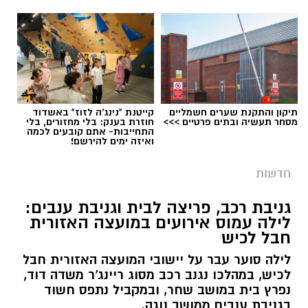
מסחרית של ענבים באזור מושב לכיש. על פי
הדיווח, החשודים הגיעו ברכב ללא אורות, אך
בעקבות אינדיקציה שהתקבלה הוזעק שומר
השדות למקום, והגנבים נמלטו לפני שהצליחו
להשלים את הגניבה.
תיקון והתקנת שערים חשמליים
קייטנת "נינג'ה לזוז" באשדוד
מסחר תעשיה ובתים פרטיים >>>
חוזרת בענק: בלי מחזורים, בלי
התחייבות- אתם קובעים לכמה
ואיזה ימים להירשם!
חדשות
גניבת רכב, פריצה לבית וגניבת ענבים:
לילה עמוס אירועים במועצה האזורית
חבל לכיש
לילה סוער עבר על יישובי המועצה האזורית חבל
לכיש, במהלכו נגנב רכב מסוג ריינג'ר משדה דוד,
נפרץ בית במושב שחר, ובמקביל נתפס חשוד
בגניבת ענבים ממושב נוגה.