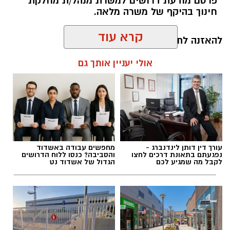
פרסם מודעת דרושים למשרת מנהל/ת מחלקת
חינוך בהיקף של משרה מלאה.
קרא עוד
להאזנה לתוכן:
אולי יעניין אותך גם
אלדה נתנאל / 17:55 06.08.26
עורך דין דותן לינדנברג -
מחפשים עבודה באשדוד
נפגעתם בתאונת דרכים לחצו
והסביבה? כנסו ללוח הדרושים
לקבל מה שמגיע לכם
הגדול של אשדוד נט
תגים:
דרושים