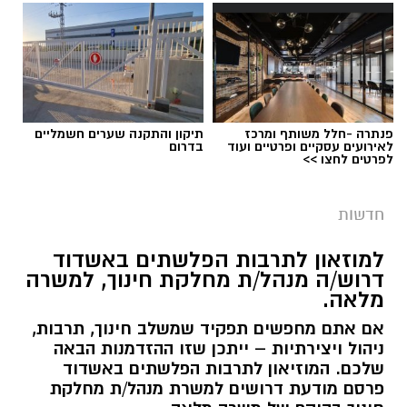
פנתרה -חלל משותף ומרכז
תיקון והתקנה שערים חשמליים
לאירועים עסקיים ופרטיים ועוד
בדרום
לפרטים לחצו >>
חדשות
למוזאון לתרבות הפלשתים באשדוד
דרוש/ה מנהל/ת מחלקת חינוך, למשרה
דוברות זקא
מלאה.
טרגדיה קשה התרחשה אחר הצהריים (חמישי)
אם אתם מחפשים תפקיד שמשלב חינוך, תרבות,
באשקלון, כאשר פעוטה כבת שנה וחצי טבעה
ניהול ויצירתיות – ייתכן שזו ההזדמנות הבאה
בבריכה בבית פרטי. צוותי מד"א ואיחוד הצלה
שלכם. המוזיאון לתרבות הפלשתים באשדוד
פרסם מודעת דרושים למשרת מנהל/ת מחלקת
שהוזעקו למקום החלו בפעולות החייאה מתקדמות