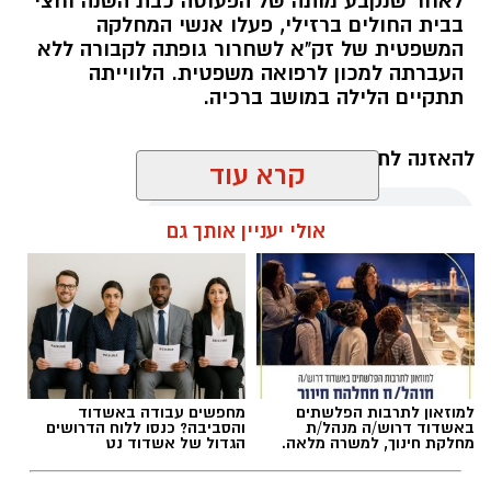
לאחר שנקבע מותה של הפעוטה כבת השנה וחצי
בבית החולים ברזילי, פעלו אנשי המחלקה
המשפטית של זק"א לשחרור גופתה לקבורה ללא
העברתה למכון לרפואה משפטית. הלווייתה
תתקיים הלילה במושב ברכיה.
להאזנה לתוכן:
קרא עוד
אולי יעניין אותך גם
אלדה נתנאל / 22:35 06.08.26
למוזאון לתרבות הפלשתים
מחפשים עבודה באשדוד
באשדוד דרוש/ה מנהל/ת
והסביבה? כנסו ללוח הדרושים
תגים:
טביעה ברכיה
מחלקת חינוך, למשרה מלאה.
הגדול של אשדוד נט