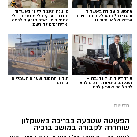
מחפשים עבודה באשדוד
קייטנת "נינג'ה לזוז" באשדוד
והסביבה? כנסו ללוח הדרושים
חוזרת בענק: בלי מחזורים, בלי
הגדול של אשדוד נט
התחייבות- אתם קובעים לכמה
ואיזה ימים להירשם!
עורך דין דותן לינדנברג -
תיקון והתקנה שערים חשמליים
נפגעתם בתאונת דרכים לחצו
בדרום
לקבל מה שמגיע לכם
חדשות
הפעוטה שטבעה בבריכה באשקלון
שוחררה לקבורה במושב ברכיה