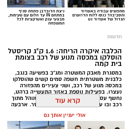
מחפשים עבודה באשדוד
ניצת הדובדבן פתחה סניף
והסביבה? כנסו ללוח הדרושים
במתחם IN עד הלום עם טעימות,
הגדול של אשדוד נט
מבצעי ענק ואטרקציות לכל
המשפחה
חדשות
הכלבה איקרה הריחה: 1.6 ק"ג קריסטל
במקביל לטיפול הרפואי, אנשי המחלקה המשפטית
הוסלקו במכסה מנוע של רכב בצומת
בית קמה
גיוס
של זק"א ליוו את בני המשפחה ופעלו מול כלל
הגורמים הרלוונטיים כדי לאפשר את שחרור גופת
במסגרת מאבק המשטרה ומג"ב בפשיעה בנגב,
במסגרת התפקיד יידרש המועמד להוביל את תחום
הפעוטה לקבורה במהירות ובכבוד.
כלבנית משטרתית חשפה סמים קשים שהוסלקו
החינוך וההדרכה במוזיאון, לנהל ולהוביל צוות
במכסה מנוע של רכב, ושני צעירים מהפזורה
מקצועי, לפתח תוכניות חינוכיות, ליצור אירועי תוכן
נעצרו. בפעילות נוספת באזור התעשייה ברהט,
בזכות פעילותם של הרב מאיר בוסקילה, מפקד
נחשף עסק מחתרתי להמרת כספים שנוהל מתוך
ופרויקטים ייחודיים ולעבוד מול קהלים מגוונים, תוך
זק"א אשקלון, יו"ר ועד מושב ברכיה ומתנדב זק"א
רכב ובו עשרות אלפי שקלים ומטבע זר. ארבעה
חיבור בין עולם התרבות, החינוך והקהילה.
הרב ישראל דרעי, יחד עם צוות המחלקה
חשודים נעצרו בסך הכל.
קרא עוד
המשפטית של זק"א, שוחררה גופת הפעוטה
בין דרישות התפקיד:
לקבורה ללא צורך בהעברתה למכון לרפואה
להאזנה לתוכן:
אולי יעניין אותך גם