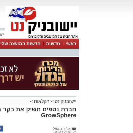
07 אוגוסט 2026 / 17:05
ראשי
חדשות
חדשות המועצה שלי
אינדקס עסקים
לוח
טיפים והמלצות
יישובניק נט
>
חקלאות
>
חברת נטפים תשיק את בקר ה
GrowSphere
אלדה נתנאל
26.01.26 / 10:28