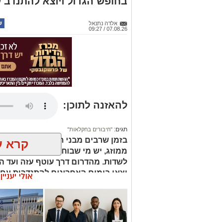
בחופש הגדול ויוצא להתנדב 
אלדה נתנאל
07.08.26 / 09:27
להאזנה לתוכן:
תגים:
"חיבורים בחקלאות"
בזמן שרבים מבני הנוער מעבירים א
קרא ע
ממוזג, יש מי שבוחרים לקום מוקדם ב
לשדות. מהדרום דרך עוטף עזה ועד ה
יצאו בימים האחרונים להתנדבות עם א
אולי יעניי
שהדור הצעיר מלא בערכים, ציונות ו
בזמן שרבים מבני הנוער מעבירים את החו