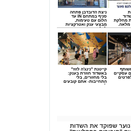
ת
ניצת הדובדבן פתחה
דוד
סניף במתחם IN עד
ת מחלקת
הלום עם טעימות,
 מלאה.
מבצעי ענק ואטרקציות
לכל המשפחה
שותף
קייטנת "נינג'ה לזוז"
ם עסקיים
באשדוד חוזרת בענק:
לפרטים
בלי מחזורים, בלי
התחייבות- אתם קובעים
לכמה ואיזה ימים
להירשם!
נוער שפוקד את השדות