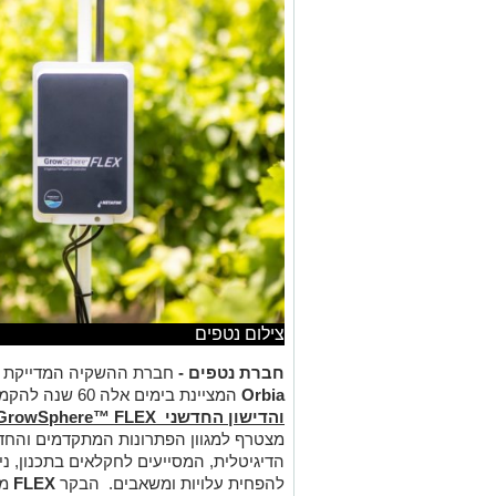
צילום נטפים
חברת נטפים -
חברת ההשקיה המדייקת ה
Orbia
המציינת בימים אלה 60 שנה להקמתה, תציג בתערוכה את
והדישון החדשני
GrowSphere™ FLEX
מצטרף למגוון הפתרונות המתקדמים והחד
הדיגיטלית, המסייעים לחקלאים בתכנון, נ
להפחית עלויות ומשאבים. הבקר
FLEX
מצ