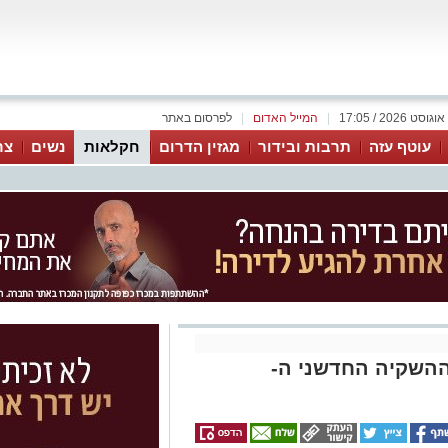
|
המייל האדום
|
לפרסום באתר
עוטף עזה
תרבות ובידור
מגזין הדרום
חקלאות
נשים
צר
השקיה החדשני ה-