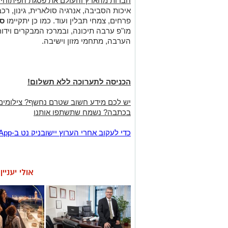
חברות מהארץ והעולם את פסגת הפיתוחים 
איכות הסביבה, אנרגיה סולארית, גינון, רכ
פרחים, צמחי תבלין ועוד.
כמו כן יתקיימו
סי
מו"פ ערבה תיכונה, ובמרכז המבקרים וידור
הערבה, מתחמי מזון וישיבה.
הכניסה לתערוכה ללא תשלום!
יש לכם מידע חשוב שטרם נחשף? צילומים
בכתבה? נשמח שתשתפו אותנו
‏כדי לעקוב אחרי הערוץ יישובניק נט ב-WhatsApp:‏‏‏
אולי יעניי