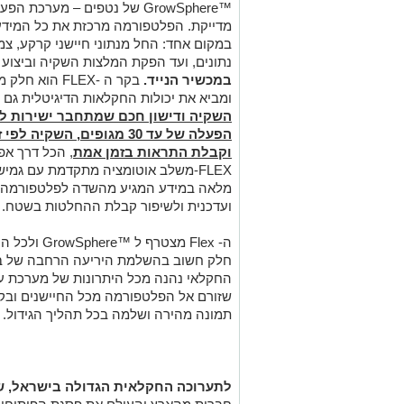
™GrowSphere של נטפים – מערכ
מדייקת. הפלטפורמה מרכזת את כל המיד
במקום אחד: החל מנתוני חיישני קרקע, צמח 
נתונים, ועד הפקת המלצות השקיה וביצוע
במכשיר הנייד
.
בקר ה -FLEX
הוא חלק מ
ומביא את יכולות החקלאות הדיגיטלית גם ל
השקיה ודישון חכם שמתחבר ישירות לע
הפעלה של עד 30 מגופים, ה
וקבלת התראות בזמן אמת
, הכל דרך אפ
FLEX-משלב אוטומציה מתקדמת עם גמ
מלאה במידע המגיע מהשדה לפלטפורמה ה
ועדכנית ולשיפור קבלת ההחלטות בשטח.
ה-
Flex
מצטרף ל
™
GrowSphere
ולכל ה
חלק חשוב בהשלמת היריעה הרחבה של בק
החקלאי נהנה מכל היתרונות של מערכת ע
שזורם אל הפלטפורמה מכל החיישנים ובקרי הx
תמונה מהירה ושלמה בכל תהליך הגידול.
לתערוכה החקלאית הגדולה בישראל, 