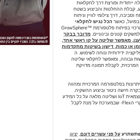
ת הפעלה ייחודית ופורצת דרך לחקלאות
ע, קבלת ההחלטות והביצוע בשטח
וסביבה, דרך צילומי לוויין וניתוח
 בפועל, כאשר
הכל נגיש לחקלאי
רכזי בפיתוח פלטפורמת
™GrowSphere
משקים קטנים ובינוניים.
מדובר בבקר
נן, מאפשר שליטה על קו ראשי אחד,
שקיה לפי זמן או כמות, דישון בשיטות מתקדמות
ליקציה ידידותית ונוחה לשימוש. ה
ישות גבוהה, ומאפשר לחקלאי שליטה
מרכזית, לקבלת תמונה מדויקת
יתרונות בפלטפורמה המרכזית ומהווה
רה חישה ניטור וביצוע ההשקיה.
צמאית
IoT
ושליטה מלאה על כל המידע
Fle-
שבמערכת על מנת לקבל
שתשתרע
על פני עשרים דונם
,
יציגו