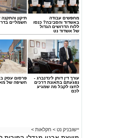
מי שבוחרים לקום מוקדם בוקר, ללבוש בגד
עוטף עזה ועד המרכז, עשרות צעירים מכל
עם ארגון "חיבורים בחלקאות" והוכיחו שהד
מחפשים עבודה
תיקון והתקנה 
הארץ.
באשדוד והסביבה? כנסו
חשמליים בדרו
ללוח הדרושים הגדול
של אשדוד נט
עורך דין דותן לינדנברג -
פרסום עסק בא
נפגעתם בתאונת דרכים
חשיפה של מאו
לחצו לקבל מה שמגיע
לכם
יישובניק נט
>
חקלאות
>
מועצת ארגון מגדלי הפירות לצ