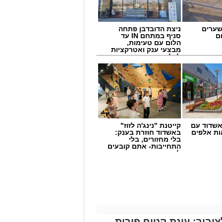
י עבודה ולצאת לשדות. מהדרום דרך
 הארץ יצאו בימים האחרונים להתנדבות
ור הצעיר מלא בערכים, ציונות ואהבת
שערים
ניצת הדובדבן פתחה
ם
סניף במתחם IN עד
הלום עם טעימות,
מבצעי ענק ואטרקציות
לכל המשפחה
שדוד עם
קייטנת "נינג'ה לזוז"
ת אלפים
באשדוד חוזרת בענק:
בלי מחזורים, בלי
התחייבות- אתם קובעים
לכמה ואיזה ימים
להירשם!
יבור: עונת קטיף פירות