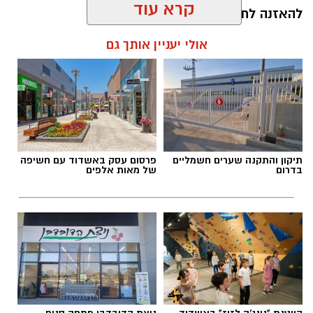
קרא עוד
להאזנה לתוכן:
אולי יעניין אותך גם
אלדה נתנאל / 10:26 26.07.26
תיקון והתקנה שערים חשמליים
פרסום עסק באשדוד עם חשיפה
בדרום
של מאות אלפים
תגים:
ריפוי בעיסוק על קו המים
קייטנת "נינג'ה לזוז" באשדוד
ניצת הדובדבן פתחה סניף