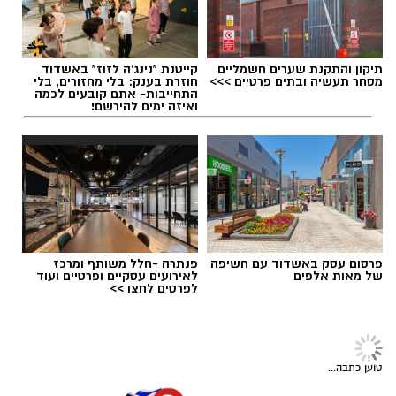
שקשה לשחזר בתוך מבנה. המרקמים השונים,
השטח הלא יציב של החול, ההתנגדות של המים
והמרחב הפתוח מזמינים את הילדים לחוות, לחקור
ולפתח מיומנויות חיוניות תוך כדי הנאה צרופה.
תיקון והתקנת שערים חשמליים
קייטנת "נינג'ה לזוז" באשדוד
מסחר תעשיה ובתים פרטיים >>>
חוזרת בענק: בלי מחזורים, בלי
כדי למקסם את השהות בים ולהפוך אותה
תגים:
יאסא נגב
התחייבות- אתם קובעים לכמה
ואיזה ימים להירשם!
להזדמנות מקדמת קבלו מספר טיפים והמלצות
לפעילויות פשוטות אך יעילות:
פרסום עסק באשדוד עם חשיפה
פנתרה -חלל משותף ומרכז
של מאות אלפים
לאירועים עסקיים ופרטיים ועוד
לפרטים לחצו >>