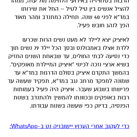
הרבות בטלוויזיה באירועי הלחימה מול עזה, ממהר
להציל אנשים בין טיל לטיל – החל את שירותו
במד"א לפני 40 שנה. תחילה כמתנדב ומהר מאוד
הפך לנהג חובש פעיל.
לאיציק יצא ליילד לא מעט נשים הרות שכרעו
ללדת אצלו באמבולנס ובסך הכל יילד 79 נשים תוך
כדי נסיעה לבתי החולים, עד שבאחת השנים החזיק
בשיא ארצי וזכה לכינוי "איציק המיילדת מאופקים".
בהמשך התקדם איציק בסולם הדרגות במד"א עד
שמונה למפקד מרחב נגב במד"א, תפקיד שעשה עד
פרישתו בשבוע שעבר. איציק היה פעיל בעמותות
רבות באופקים ובכוונתו להמשיך ולהתנדב בשנות
הפנסיה, בדיוק כפי שעשה בשנות עבודתו.
‏כדי לעקוב אחרי הערוץ יישובניק נט ב-WhatsApp:‏‏‏