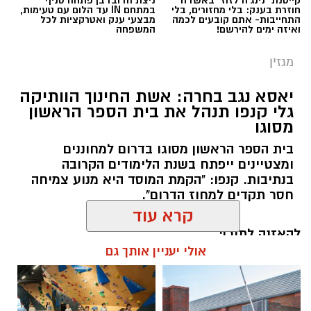
חוזרת בענק: בלי מחזורים, בלי
במתחם IN עד הלום עם טעימות,
התחייבות- אתם קובעים לכמה
מבצעי ענק ואטרקציות לכל
ואיזה ימים להירשם!
המשפחה
מגזין
יאסא נגב בחרה: אשת החינוך הוותיקה
גלי קנפו תנהל את בית הספר הראשון
מסוגו
כללית
בית הספר הראשון מסוגו בדרום למחוננים
כשאנחנו חושבים על טיפול בריפוי בעיסוק, אנחנו
ומצטיינים ייפתח בשנת הלימודים הקרובה
מדמיינים לעיתים קרובות חדר טיפול מאובזר עם
בנתיבות. קנפו: "הקמת המוסד היא מנוע צמיחה
ציוד תחושתי ומשחקים מותאמים. אך האמת היא
חסר תקדים למחוז הדרום".
שהסביבה הטבעית המשמעותית ביותר עבור הילד
היא סביבת המשחק הטבעית שלו והקיץ הישראלי
להאזנה לתוכן:
קרא עוד
מזמין אותנו ל"קליניקה" הגדולה והעשירה ביותר
מכולן: שפת הים.
אולי יעניין אותך גם
הים והחול מציעים גירויים תחושתיים ומוטוריים
רותם שרון / 20:30 13.07.26