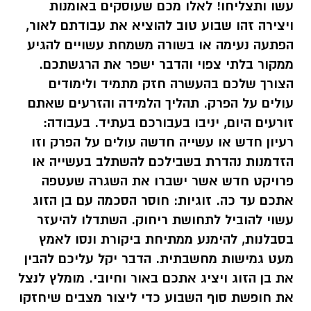
עשו ותצליחו! לאלו מכם שעוסקים באומנות
ויצירה זהו שבוע טוב להוציא את עבודתם לאור,
הפתעה נעימה או בשורה משמחת עשויים להגיע
ממקור בלתי צפוי והדבר ישפר את הרגשתכם.
הצורך שלכם בהעשרה חזק מתמיד ולימודים
עולים על הפרק. תהליך הלמידה והזרעים שאתם
זורעים היום, יניבו בעבורכם בעתיד. בעבודה:
רעיון חדש או עשייה חדשה עולים על הפרק וזו
הזדמנות נהדרת בשבילכם להשתלב בעשייה או
פרויקט חדש אשר ישברו את השגרה שעטפה
אתכם עד כה. זוגיות: חוסר הסכמה עם בן הזוג
עשוי להוביל לתחושת ריחוק. השתדלו להיעזר
בסבלנות, להימנע ממתיחת ביקורת ונסו לאמץ
מעט גמישות מחשבתית. הדבר יקל עליכם להבין
את בן הזוג ויציג אתכם באור וחיובי. מומלץ לנצל
את חופשת סוף השבוע כדי ליצור מצבים שיחזקו