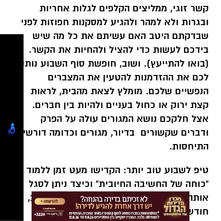
קשר זוגי, ממליצים הקלפים לגלות אחריות
ובגרות ולא למהר ולהגיע למסקנות חפוזות לפני
שבדקתם היטב האם עשיתם את כל מה שיש
בידכם לעשות כדי להציל ולהחיות את הקשר.
(בואו להתייעץ). ושוב, חופשת סוף השבוע נותנת
לכם את ההזדמנות להטעין את המצברים
הנפשיים שלכם. מומלץ לצאת מהבית, לראות
קצת ירוק או כחול בעניים ולהיות בין חברים.
אצל חלקכם נושא המגורים עולה על הפרק
ודברים שקשורים בדיור, מגורים וכדומה דורשים
התיחסות.
טיפ לשבוע טוב יותר:
הקדישו מעט זמן ללמוד על
"כוחה של החשיבה החיובית" וכיצד ניתן לסגל
אותה בתוך בחייכם. (חפשו בגוגל) שבוע טוב,
חודש טוב ואלוהים אתכם.