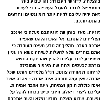
בהצלחה. לדורשי העבודה: זהו שבוע בעל
פוטנציאל לחזור למעגל העשייה. כדי לעשות
זאת יהיה עליכם להיות יותר דומיננטיים ונחרצים
בהתנהגותכם.
זוגיות:
מאזן בוחן של זוגיותכם מעלה כי אינכם
מצליחים להתחבר אל האש והלהט שאפיינו
אתכם בעבר. תהליך זה נובע מעצם העובדה כי
אתם בוחרים שלא להעלות לשיחה נושא או עניין
שמפריע לכם. עליכם להבין שהדחקת הנושא
גורמת לכעסים ולתחושת מירמור שמובילה
לריחוק ולאווירה צוננת. חז"ל מלמדים אותנו שכל
אהבה שאין עמה תוכחה אינה אהבה - אהבה אשר
אינה כוללת תיקון וצמיחה, אינה אהבה אמיתית.
עליכם ליצור דיאלוג חיובי שיש בכוחו להקל על
נפשכם. שבוע מוצלח, חודש נפלא והשם אתכם!!