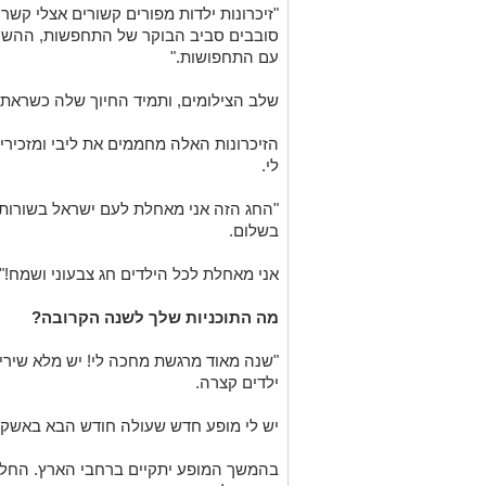
"זיכרונות ילדות מפורים קשורים אצלי קשר
סובבים סביב הבוקר של התחפשות, ההש
עם התחפושות
."
שלב הצילומים, ותמיד החיוך שלה כשראתה
הזיכרונות האלה מחממים את ליבי ומזכיר
לי
.
"החג הזה אני מאחלת לעם ישראל בשורות 
בשלום
.
אני מאחלת לכל הילדים חג צבעוני ושמח
!
"
מה התוכניות שלך לשנה הקרובה?
"שנה מאוד מרגשת מחכה לי! יש מלא שירי
ילדים קצרה
.
יש לי מופע חדש שעולה חודש הבא באשקלון
בהמשך המופע יתקיים ברחבי הארץ
.
החלו