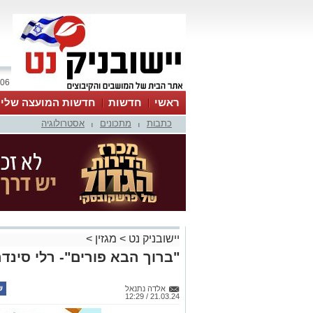
06 אוגוסט 2026 / 03:43
ראשי
חדשות
חדשות המועצה שלי
כתבות
מתכונים
אסטרולוגיה
אינדקס עסקים
לוח
טיפים והמלצות
|
|
יישובניק נט
>
מגזין
>
"ברוך הבא פורים"- רלי סינד
אלדה נתנאל
21.03.24 / 12:29