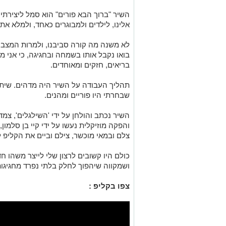
השיר "ברוך הבא פורים" הוא סמל ליצירתי
אלינו, לילדים ולמבוגרים כאחד, ולמלא את 
לא משנה מה קורה סביבנו, ולמרות המצב ה
בואו נקבל אותו בשמחה ובחגיגה, כי אני 
בריאים, חזקים ומאוחדים
.
תהליך העבודה על השיר היה מדהים
.
שיתו
שבחרתי היו פוריים ומהנים
.
השיר נכתב והולחן על ידי 'השילגלים
',
צמד 
והפקה מוזיקלית נעשו על ידי קיי בן סלמון
,
צלם ובמאי מוכשר
,
צילם וביים את הקליפ 
כולם היו קשובים לרצון שלי לייצר משהו חד
ושמקווה שיהפוך לחלק בלתי נפרד מחגיגו
צפו בקליפ :