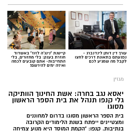
תגים:
ריפוי בעיסוק על קו המים
עורך דין דותן לינדנברג -
קייטנת "נינג'ה לזוז" באשדוד
נפגעתם בתאונת דרכים לחצו
חוזרת בענק: בלי מחזורים, בלי
לקבל מה שמגיע לכם
התחייבות- אתם קובעים לכמה
ואיזה ימים להירשם!
מגזין
יאסא נגב בחרה: אשת החינוך הוותיקה
גלי קנפו תנהל את בית הספר הראשון
מסוגו
כללית
בית הספר הראשון מסוגו בדרום למחוננים
כשאנחנו חושבים על טיפול בריפוי בעיסוק, אנחנו
ומצטיינים ייפתח בשנת הלימודים הקרובה
מדמיינים לעיתים קרובות חדר טיפול מאובזר עם
בנתיבות. קנפו: "הקמת המוסד היא מנוע צמיחה