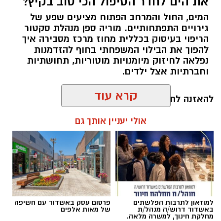
את הים לחדר הטיפול הכי טוב בקיץ?
המים, החול והמרחב הפתוח מציעים שפע של
גירויים התפתחותיים. מוריה ספן מנהלת סקטור
הריפוי בעיסוק בכללית מחוז מרכז מסבירה איך
להפוך את הבילוי המשפחתי בחוף להזדמנות
נפלאה לחיזוק מיומנויות מוטוריות, תחושתיות
וחברתיות אצל ילדים.
קרא עוד
להאזנה לתוכן:
אולי יעניין אותך גם
אלדה נתנאל / 10:26 26.07.26
למוזאון לתרבות הפלשתים
פרסום עסק באשדוד עם חשיפה
באשדוד דרוש/ה מנהל/ת
של מאות אלפים
מחלקת חינוך, למשרה מלאה.