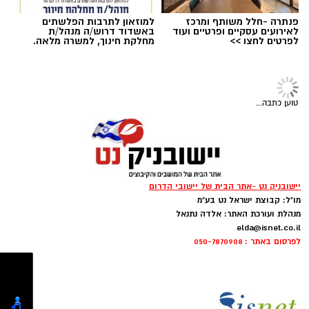
פנתרה -חלל משותף ומרכז
למוזאון לתרבות הפלשתים
לאירועים עסקיים ופרטיים ועוד
באשדוד דרוש/ה מנהל/ת
לפרטים לחצו >>
מחלקת חינוך, למשרה מלאה.
טוען כתבה...
ויסות תחושתי: להרגיש את החול והמים
תמונה: משה עמר
*
החביאו בחול שבלולים, צעצועים קטנים או אבנים
יישובניק נט -אתר הבית של יישובי הדרום
ובקשו מהילד לחפור ולמצוא אותם בעזרת כפות
מו"ל: קבוצת ישראל נט בע"מ
​בשורה למערכת החינוך בדרום: 'יאסא' - המרכז
הידיים (ללא כפות פלסטיק). הפעילות מחזקת את
מנהלת ועורכת האתר: אלדה נתנאל
הישראלי למצוינות בחינוך, מכריזה על מינויה של
elda@isnet.co.il
התחושה בידיים ומעודדת חקירה באמצעות מגע.
גלי קנפו, מי שניהלה בהצלחה במשך 11 שנים את
לפרסום באתר : 050-7870908
חטיבת הביניים 'דרכא נבון' בעיר, להובלת מוסד
*
עודדו את הילדים ללכת יחפים על החול היבש
המחוננים והמצטיינים הראשון מסוגו בנגב.