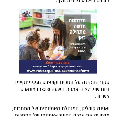
אבירם רייכרט ואורית וולף.
טקס ההכרזה על הזוכים וקונצרט חגיגי יתקיימו
ביום שני, 22 בדצמבר, בשעה 18:00 במונארט
אשדוד.
יאנינה קודליק, המנהלת האמנותית של התחרות,
מדגישה את ערכה החינוכי-אמנותי של התחרות: