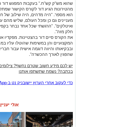
שהוא מש"ק קש"ח." בעקבות המפגש דור 
מהטירונות הגיע דור לקורס הקישור שמתק
הוא מספר. "היה מדהים, היה שילוב של חומ
מעניינים גם כן ומכל העולם, שליש מהם ע
ואיטלקים". "הרגשתי שכל אחד נבחר בקפי
חלק מזה".
את הקורס סיים דור בהצטיינות. מפקדיו אומ
המקצועיים והן במשימות שהוטלו עליו במה
ובבקיאותו והיווה דוגמה אישית עבור חבריו
שהפגין לאורך ההכשרה".
יש לכם מידע חשוב שטרם נחשף? צילומים
בכתבה? נשמח שתשתפו אותנו
‏כדי לעקוב אחרי הערוץ יישובניק נט ב-WhatsApp:‏‏‏
אולי יעניי