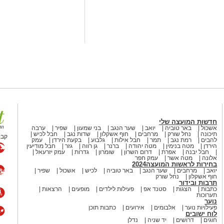
טוריים שקשה לשחזר בתוך מבנה.
ול, ההתנגדות של המים והמרחב
לפתח מיומנויות חיוניות תוך כדי הנאה
תה להזדמנות מקדמת קבלו מספר
יעילות:
המים
ו אבנים ובקשו מהילד לחפור ולמצוא
חדשות המועצה שלי
טיק). הפעילות מחזקת את התחושה
אשכול
באר טוביה
יואב
שער הנגב
בני שמעון
שפיר
ערבה
תיכונה
נחל שורק
מרחבים
חוף אשקלון
שדות נגב
חבל לכיש
קבו
להבים
רמת נגב
תמר
חבל אילות
גלבוע
בקעת הירדן
עמק
הירדן
מטה בנימין
מטה יהודה
ברנר
גן רווה
גזר
חבל מודיעין
חבל יבנה
אפרת
דרום השרון
שומרון
גדרות
עמק יזרעאל
היבש (פעולה שדורשת מאמץ רב יותר
אלונה
מטה אשר
עמק חפר
בחירות לראשות המועצה2024
רטוב והדחוס.
יואב
מרחבים
שער הנגב
באר טוביה
לכיש
אשכול
שפיר
חוף אשקלון
נחל שורק
תרבות ובידור
כתבות
הצגות
סטנד אפ
פעילות לילדים
מופעים
הרצאות
תערוכות
נוער
פעילויות נוער
אלבומים
אירועים
כתבות תוכן
 של שרירי הליבה ואיזון מוגבר:
לוח ישובים
חוגים
דרושים
יד שניה
נדלן