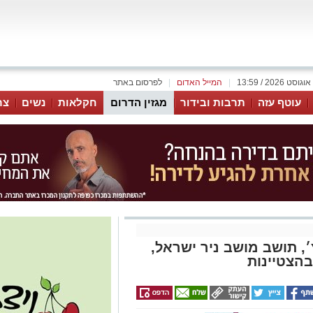
|
המייל האדום
|
לפרסום באתר
עוטף עזה
תרבות ובידור
מגזין הדרום
חקלאות
נשים
צר
׳, תושב מושב ניר ישראל,
בהצטיינות