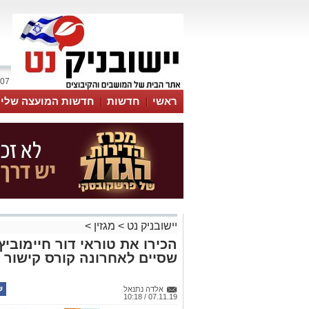
07 אוגוסט 2026 / 13:59
ראשי
חדשות
חדשות המועצה שלי
אינדקס עסקים
לוח
טיפים והמלצות
יישובניק נט
>
מגזין
>
הכירו את טוראי דור חיימוביץ
שסיים לאחרונה קורס קישור 
אלדה נתנאל
07.11.19 / 10:18