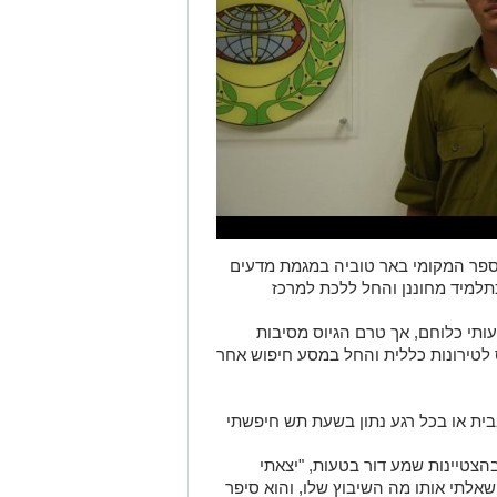
ספר המקומי באר טוביה במגמת מדעים
כתלמיד מחוננן והחל ללכת למרכז
ותי כלוחם, אך טרם הגיוס מסיבות
לו ירד ל64. דור התגייס לטירונות כללית והחל במסע חיפוש אחר
בית או בכל רגע נתון בשעת תש חיפשתי
הצטיינות שמע דור בטעות, "יצאתי
 שאלתי אותו מה השיבוץ שלו, והוא סיפר