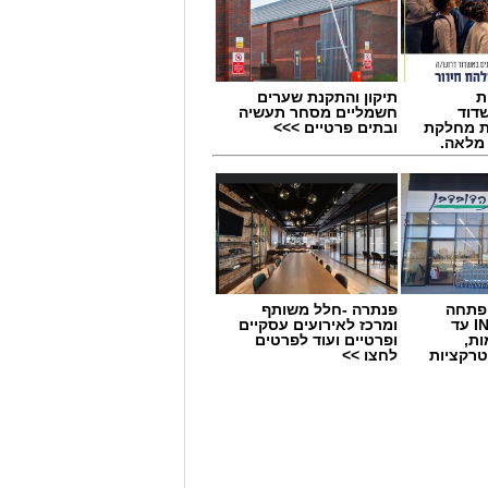
ת
תיקון והתקנת שערים
דוד
חשמליים מסחר תעשיה
ת מחלקת
ובתים פרטיים >>>
 מלאה.
 פתחה
פנתרה -חלל משותף
סניף במתחם IN עד
ומרכז לאירועים עסקיים
ות,
ופרטיים ועוד לפרטים
טרקציות
לחצו >>
 אנחנו מדמיינים לעיתים קרובות חדר
 מותאמים. אך האמת היא שהסביבה
א סביבת המשחק הטבעית שלו והקיץ
והעשירה ביותר מכולן: שפת הים.