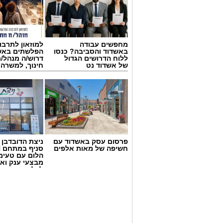
מחפשים עבודה
למוזאון לתרבו
באשדוד והסביבה? כנסו
הפלשתים באש
ללוח הדרושים הגדול
דרוש/ה מנהל/
של אשדוד נט
חינוך, למשרה
פרסום עסק באשדוד עם
ניצת הדובדבן
חשיפה של מאות אלפים
הלום עם טעימ
מבצעי ענק וא
לכל המשפחה
כללית
כשאנחנו חושבים על טיפול בריפוי בעיסוק,
טיפול מאובזר עם ציוד תחושתי ומשחקים
הטבעית המשמעותית ביותר עבור הילד הי
הישראלי מזמין אותנו ל"קליניקה" הגדולה 