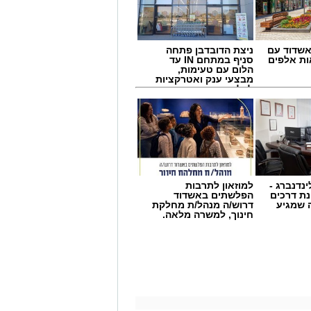
שדוד עם
ניצת הדובדבן פתחה
ת אלפים
סניף במתחם IN עד
הלום עם טעימות,
מבצעי ענק ואטרקציות
לכל המשפחה
ינדנברג -
למוזאון לתרבות
ת דרכים
הפלשתים באשדוד
 שמגיע
דרוש/ה מנהל/ת מחלקת
חינוך, למשרה מלאה.