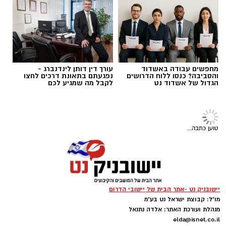
מחפשים עבודה באשדוד
עורך דין דותן לינדנברג -
והסביבה? כנסו ללוח הדרושים
נפגעתם בתאונת דרכים לחצו
הגדול של אשדוד נט
לקבל מה שמגיע לכם
טוען כתבה...
תמונה: משה עמר
ויסות תחושתי: להרגיש את החול והמים
יישובניק נט -אתר הבית של יישובי הדרום
מו"ל: קבוצת ישראל נט בע"מ
​בשורה למערכת החינוך בדרום: 'יאסא' - המרכז
*
החביאו בחול שבלולים, צעצועים קטנים או אבנים
מנהלת ועורכת האתר: אלדה נתנאל
הישראלי למצוינות בחינוך, מכריזה על מינויה של
ובקשו מהילד לחפור ולמצוא אותם בעזרת כפות
elda@isnet.co.il