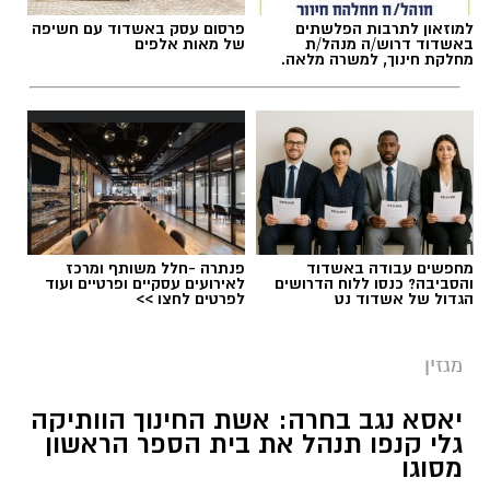
למוזאון לתרבות הפלשתים
פרסום עסק באשדוד עם חשיפה
באשדוד דרוש/ה מנהל/ת
של מאות אלפים
מחלקת חינוך, למשרה מלאה.
תגים:
ריפוי בעיסוק על קו המים
מחפשים עבודה באשדוד
פנתרה -חלל משותף ומרכז
והסביבה? כנסו ללוח הדרושים
לאירועים עסקיים ופרטיים ועוד
הגדול של אשדוד נט
לפרטים לחצו >>
מגזין
יאסא נגב בחרה: אשת החינוך הוותיקה
גלי קנפו תנהל את בית הספר הראשון
מסוגו
כללית