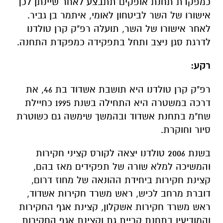
כמפקדת תחנת אופקים תתבצע לאחר שיינתן לכך
אישורו של השר לביטחון לאומי, איתמר בן גביר.
לאחר אישורו של השר, תועלה רפ"ק קרן טולדנו
לדרגת סגן ניצב ותחל בתפקידה כמפקדת התחנה.
רקע:
רפ"ק קרן טולדנו היא תושבת אשדוד בת 46, את
דרכה במשטרה היא התחילה בשנת 1995 כחיילת
שח"מ בתחנת אשדוד ובהמשך שימשה גם כשוטרת
סיור וחוקרת.
בשנת 2006 טולדנו יצאה לקורס קציני חקירות
והמשיכה למלא שורה של תפקידים מאז בהם,
קצינת חקירות ביחידת ההונאה של מחוז דרום,
דוברת מרחב לכיש, ראש משרד חקירות אשדוד,
ראש משרד חקירות אשקלון, קצינת אגף החקירות
והמודיעין בתחנת קריית גת וקצינת אגף החקירות