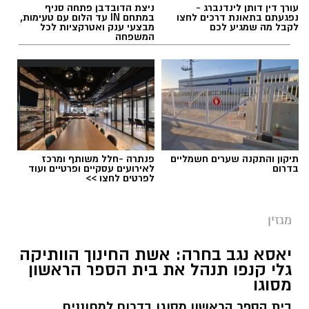
עורך דין דותן לינדנברג -
ניצת הדובדבן פתחה סניף
נפגעתם בתאונת דרכים לחצו
במתחם IN עד הלום עם טעימות,
לקבל מה שמגיע לכם
מבצעי ענק ואטרקציות לכל
המשפחה
תגים:
ריפוי בעיסוק על קו המים
תיקון והתקנה שערים חשמליים
פנתרה -חלל משותף ומרכז
בדרום
לאירועים עסקיים ופרטיים ועוד
לפרטים לחצו >>
מגזין
יאסא נגב בחרה: אשת החינוך הוותיקה
גלי קנפו תנהל את בית הספר הראשון
מסוגו
כללית
בית הספר הראשון מסוגו בדרום למחוננים