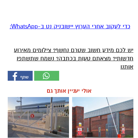
‏כדי לעקוב אחרי הערוץ יישובניק נט ב-WhatsApp:‏‏‏
יש לכם מידע חשוב שטרם נחשף? צילומים מאירוע
חדשותי? מצאתם טעות בכתבה? נשמח שתשתפו
אותנו
אולי יעניין אותך גם