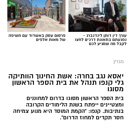
עורך דין דותן לינדנברג -
פרסום עסק באשדוד עם חשיפה
נפגעתם בתאונת דרכים לחצו
של מאות אלפים
לקבל מה שמגיע לכם
מגזין
יאסא נגב בחרה: אשת החינוך הוותיקה
גלי קנפו תנהל את בית הספר הראשון
מסוגו
כללית
בית הספר הראשון מסוגו בדרום למחוננים
כשאנחנו חושבים על טיפול בריפוי בעיסוק, אנחנו
ומצטיינים ייפתח בשנת הלימודים הקרובה
מדמיינים לעיתים קרובות חדר טיפול מאובזר עם
בנתיבות. קנפו: "הקמת המוסד היא מנוע צמיחה
ציוד תחושתי ומשחקים מותאמים. אך האמת היא
חסר תקדים למחוז הדרום".
שהסביבה הטבעית המשמעותית ביותר עבור הילד