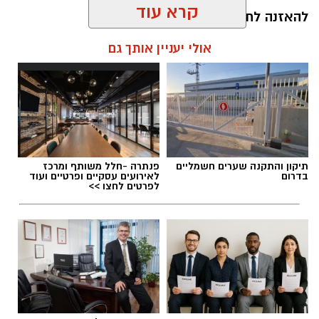
קרא עוד
להאזנה לתוכן:
אולי יעניין אותך גם
אלדה נתנאל / 10:26 26.07.26
תיקון והתקנה שערים חשמליים
פנתרה -חלל משותף ומרכז
בדרום
לאירועים עסקיים ופרטיים ועוד
לפרטים לחצו >>
תגים:
ריפוי בעיסוק על קו המים