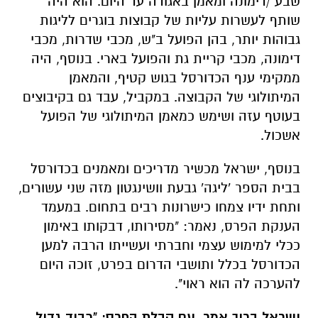
שבע /דימונה ומאמן באגודה עד היום. הוא היה
שותף לעשרות עליות של קבוצות בוגרים לליגות
גבוהות יותר, בהן הפועל ב"ש, מכבי שדרות, מכבי
דימונה, מכבי קריית גת והפועל בארי. בנוסף, היה
ממקימי ענף הכדורסל בגוש קטיף, והמאמן
המיתולוגי של הקבוצה. במקביל, עבד גם בקיבוצים
בעוטף עזה ושימש כמאמן המיתולוגי של הפועל
אשכול.
בנוסף, ישראל מכשיר מדריכים ומאמנים בכדורסל
בבית הספר 'ליגה' גבעת וושינגטון מזה שני עשורים,
ותחת ידיו צמחו כישרונות רבים בתחום.
במעמד
הענקת הפרס, נאמר: "מסירותו, דבקותו באימון
ככלי למימוש עצמי וחברתי ועשייתו הרבה למען
הכדורסל בכלל ותושבי הדרום בפרט, זוכה היום
להערכה לה הוא ראוי".
ישראל ברוך אמר, עם קבלת הפרס: "כבוד גדול