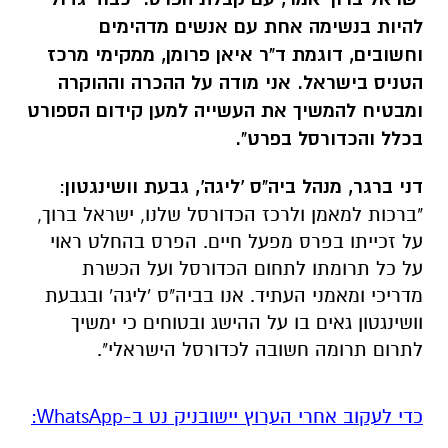
להיות בנשימה אחת עם אנשים מדהימים
וחשובים, דוגמת ד"ר איאן פרומן, ממקימי מרכז
הטניס בישראל. אני מודה על ההכרה וההוקרה
ומבטיח להמשיך את העשייה למען קידום הספורט
בכלל והכדורסל בפרט".
דני ברגר, מנהל ביה"ס 'ליגה', גבעת וושינגטון
:
"ברכות למאמן ולרכז הכדורסל שלנו, ישראל ברוך,
על זכייתו בפרס מפעל חיים. הפרס בהחלט ראוי
על כל תרומתו לתחום הכדורסל ועל הכשרת
מדריכי ומאמני העתיד. אנו בביה"ס 'ליגה' ובגבעת
וושינגטון גאים בו על ההישג ובטוחים כי ימשיך
לתרום תרומה חשובה לכדורסל הישראלי".
‏כדי לעקוב אחרי הערוץ יישובניק נט ב-WhatsApp:‏‏‏