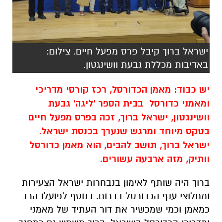
ישראל ברוך קיבל פרס מפעל חיים. צילום:
באדיבות מכללת גבעת וושינגטון.
יש כבוד: מאמן הכדורסל, רכז קורסי מדריכי
ומאמני כדורסל בבית הספר 'ליגה' גבעת
וושינגטון, ישראל ברוך, זכה בפרס מפעל חיים
בטקס מיוחד ומרגש שנערך בכנסת ישראל.
ישראל ברוך, תושב להבים, הוא מאמן כדורסל
וותיק, מזה ארבעה עשורים.
ברוך היה שותף לאימון בנבחרות ישראל הצעירות
ומחלוצי ענף הכדורסל בדרום. בנוסף לפועלו הרב
כמאמן וכמי שמכשיר את דור העתיד של מאמני