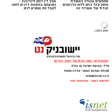
מחפשים עבודה באשדוד
עורך דין דותן לינדנברג -
והסביבה? כנסו ללוח הדרושים
נפגעתם בתאונת דרכים לחצו
הגדול של אשדוד נט
לקבל מה שמגיע לכם
טוען כתבה...
כללית
כשאנחנו חושבים על טיפול בריפוי בעיסוק, אנחנו
יישובניק נט -אתר הבית של יישובי הדרום
מדמיינים לעיתים קרובות חדר טיפול מאובזר עם
מו"ל: קבוצת ישראל נט בע"מ
ציוד תחושתי ומשחקים מותאמים. אך האמת היא
מנהלת ועורכת האתר: אלדה נתנאל
elda@isnet.co.il
שהסביבה הטבעית המשמעותית ביותר עבור הילד
לפרסום באתר : 050-7870908
היא סביבת המשחק הטבעית שלו והקיץ הישראלי
מזמין אותנו ל"קליניקה" הגדולה והעשירה ביותר
מכולן: שפת הים.
הים והחול מציעים גירויים תחושתיים ומוטוריים