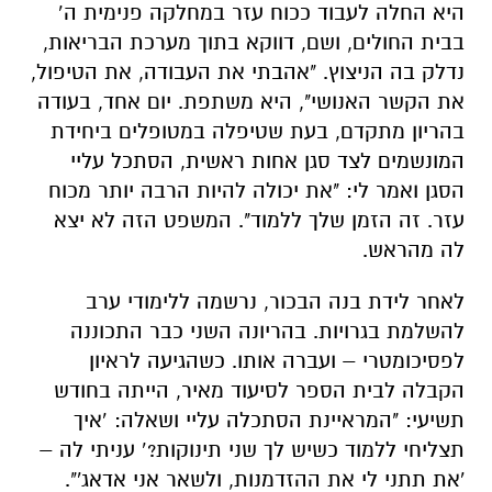
היא החלה לעבוד ככוח עזר במחלקה פנימית ה’
בבית החולים, ושם, דווקא בתוך מערכת הבריאות,
נדלק בה הניצוץ. "אהבתי את העבודה, את הטיפול,
את הקשר האנושי", היא משתפת. יום אחד, בעודה
בהריון מתקדם, בעת שטיפלה במטופלים ביחידת
המונשמים לצד סגן אחות ראשית, הסתכל עליי
הסגן ואמר לי: "את יכולה להיות הרבה יותר מכוח
עזר. זה הזמן שלך ללמוד". המשפט הזה לא יצא
לה מהראש.
לאחר לידת בנה הבכור, נרשמה ללימודי ערב
להשלמת בגרויות. בהריונה השני כבר התכוננה
לפסיכומטרי – ועברה אותו. כשהגיעה לראיון
הקבלה לבית הספר לסיעוד מאיר, הייתה בחודש
תשיעי: "המראיינת הסתכלה עליי ושאלה: ‘איך
תצליחי ללמוד כשיש לך שני תינוקות?’ עניתי לה –
'את תתני לי את ההזדמנות, ולשאר אני אדאג'".