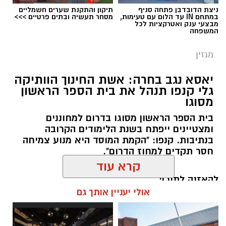
ניצת הדובדבן פתחה סניף
תיקון והתקנת שערים חשמליים
במתחם IN עד הלום עם טעימות,
מסחר תעשיה ובתים פרטיים >>>
מבצעי ענק ואטרקציות לכל
המשפחה
מגזין
יאסא נגב בחרה: אשת החינוך הוותיקה
גלי קנפו תנהל את בית הספר הראשון
מסוגו
כללית
בית הספר הראשון מסוגו בדרום למחוננים
כשאנחנו חושבים על טיפול בריפוי בעיסוק, אנחנו
ומצטיינים ייפתח בשנת הלימודים הקרובה
מדמיינים לעיתים קרובות חדר טיפול מאובזר עם
בנתיבות. קנפו: "הקמת המוסד היא מנוע צמיחה
ציוד תחושתי ומשחקים מותאמים. אך האמת היא
חסר תקדים למחוז הדרום".
שהסביבה הטבעית המשמעותית ביותר עבור הילד
היא סביבת המשחק הטבעית שלו והקיץ הישראלי
להאזנה לתוכן:
קרא עוד
מזמין אותנו ל"קליניקה" הגדולה והעשירה ביותר
מכולן: שפת הים.
אולי יעניין אותך גם