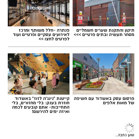
הים והחול מציעים גירויים תחושתיים ומוטוריים
רותם שרון / 20:30 13.07.26
שקשה לשחזר בתוך מבנה. המרקמים השונים,
השטח הלא יציב של החול, ההתנגדות של המים
והמרחב הפתוח מזמינים את הילדים לחוות, לחקור
ולפתח מיומנויות חיוניות תוך כדי הנאה צרופה.
תיקון והתקנת שערים חשמליים
פנתרה -חלל משותף ומרכז
מסחר תעשיה ובתים פרטיים >>>
לאירועים עסקיים ופרטיים ועוד
כדי למקסם את השהות בים ולהפוך אותה
תגים:
יאסא נגב
לפרטים לחצו >>
להזדמנות מקדמת קבלו מספר טיפים והמלצות
לפעילויות פשוטות אך יעילות:
פרסום עסק באשדוד עם חשיפה
קייטנת "נינג'ה לזוז" באשדוד
של מאות אלפים
חוזרת בענק: בלי מחזורים, בלי
התחייבות- אתם קובעים לכמה
ואיזה ימים להירשם!