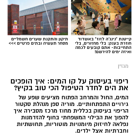
קייטנת "נינג'ה לזוז" באשדוד
תיקון והתקנת שערים חשמליים
חוזרת בענק: בלי מחזורים, בלי
מסחר תעשיה ובתים פרטיים >>>
התחייבות- אתם קובעים לכמה
ואיזה ימים להירשם!
מגזין
ריפוי בעיסוק על קו המים: איך הופכים
את הים לחדר הטיפול הכי טוב בקיץ?
המים, החול והמרחב הפתוח מציעים שפע של
גירויים התפתחותיים. מוריה ספן מנהלת סקטור
הריפוי בעיסוק בכללית מחוז מרכז מסבירה איך
להפוך את הבילוי המשפחתי בחוף להזדמנות
נפלאה לחיזוק מיומנויות מוטוריות, תחושתיות
וחברתיות אצל ילדים.