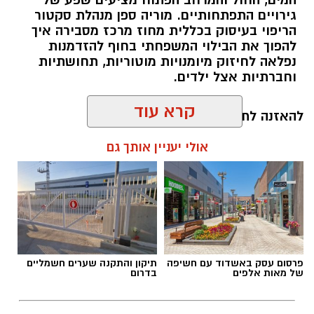
המים, החול והמרחב הפתוח מציעים שפע של
גירויים התפתחותיים. מוריה ספן מנהלת סקטור
הריפוי בעיסוק בכללית מחוז מרכז מסבירה איך
להפוך את הבילוי המשפחתי בחוף להזדמנות
נפלאה לחיזוק מיומנויות מוטוריות, תחושתיות
וחברתיות אצל ילדים.
קרא עוד
להאזנה לתוכן:
אולי יעניין אותך גם
אלדה נתנאל / 10:26 26.07.26
פרסום עסק באשדוד עם חשיפה
תיקון והתקנה שערים חשמליים
של מאות אלפים
בדרום
תגים:
ריפוי בעיסוק על קו המים