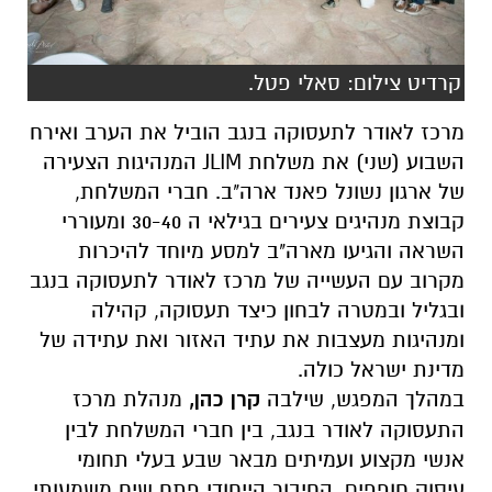
קרדיט צילום: סאלי פטל.
מרכז לאודר לתעסוקה בנגב הוביל את הערב ואירח
השבוע (שני) את משלחת JLIM המנהיגות הצעירה
של ארגון נשונל פאנד ארה"ב. חברי המשלחת,
קבוצת מנהיגים צעירים בגילאי ה 30-40 ומעוררי
השראה והגיעו מארה"ב למסע מיוחד להיכרות
מקרוב עם העשייה של מרכז לאודר לתעסוקה בנגב
ובגליל ובמטרה לבחון כיצד תעסוקה, קהילה
ומנהיגות מעצבות את עתיד האזור ואת עתידה של
מדינת ישראל כולה.
במהלך המפגש, שילבה
קרן כהן,
מנהלת מרכז
התעסוקה לאודר בנגב, בין חברי המשלחת לבין
אנשי מקצוע ועמיתים מבאר שבע בעלי תחומי
עיסוק חופפים. החיבור הייחודי פתח שיח משמעותי,