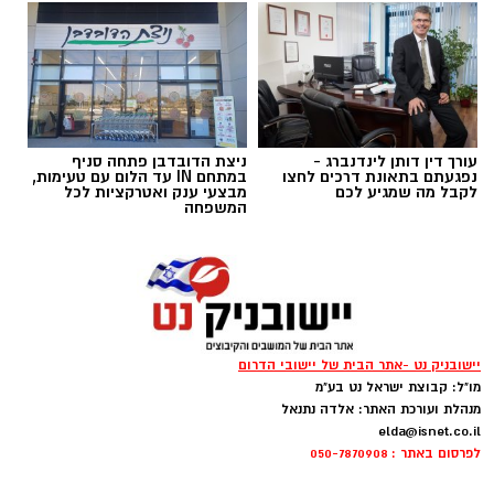
עורך דין דותן לינדנברג -
ניצת הדובדבן פתחה סניף
נפגעתם בתאונת דרכים לחצו
במתחם IN עד הלום עם טעימות,
לקבל מה שמגיע לכם
מבצעי ענק ואטרקציות לכל
המשפחה
כללית
יישובניק נט -אתר הבית של יישובי הדרום
מו"ל: קבוצת ישראל נט בע"מ
כשאנחנו חושבים על טיפול בריפוי בעיסוק, אנחנו
מנהלת ועורכת האתר: אלדה נתנאל
elda@isnet.co.il
מדמיינים לעיתים קרובות חדר טיפול מאובזר עם
לפרסום באתר : 050-7870908
ציוד תחושתי ומשחקים מותאמים. אך האמת היא