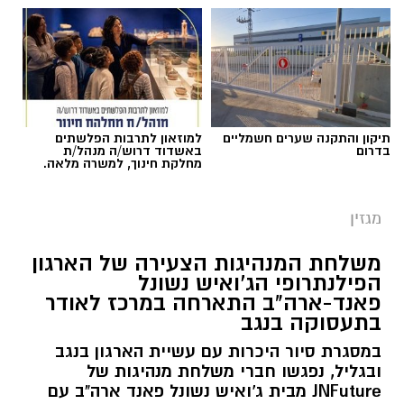
לפעילויות פשוטות אך יעילות:
תיקון והתקנה שערים חשמליים
למוזאון לתרבות הפלשתים
בדרום
באשדוד דרוש/ה מנהל/ת
מחלקת חינוך, למשרה מלאה.
מגזין
משלחת המנהיגות הצעירה של הארגון
הפילנתרופי הג'ואיש נשונל
פאנד-ארה"ב התארחה במרכז לאודר
תמונה: משה עמר
בתעסוקה בנגב
במסגרת סיור היכרות עם עשיית הארגון בנגב
ויסות תחושתי: להרגיש את החול והמים
ובגליל, נפגשו חברי משלחת מנהיגות של
​בשורה למערכת החינוך בדרום: 'יאסא' - המרכז
*
החביאו בחול שבלולים, צעצועים קטנים או אבנים
JNFuture מבית ג'ואיש נשונל פאנד ארה"ב עם
הישראלי למצוינות בחינוך, מכריזה על מינויה של