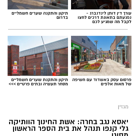
עורך דין דותן לינדנברג -
תיקון והתקנה שערים חשמליים
נפגעתם בתאונת דרכים לחצו
בדרום
לקבל מה שמגיע לכם
תגים:
ריפוי בעיסוק על קו המים
פרסום עסק באשדוד עם חשיפה
תיקון והתקנת שערים חשמליים
של מאות אלפים
מסחר תעשיה ובתים פרטיים >>>
מגזין
יאסא נגב בחרה: אשת החינוך הוותיקה
גלי קנפו תנהל את בית הספר הראשון
מסוגו
כללית