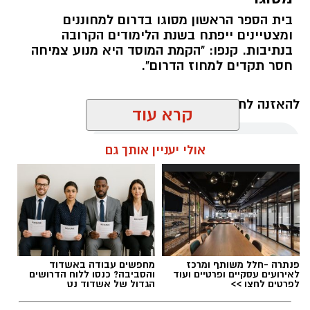
בית הספר הראשון מסוגו בדרום למחוננים
כשאנחנו חושבים על טיפול בריפוי בעיסוק, אנחנו
ומצטיינים ייפתח בשנת הלימודים הקרובה
מדמיינים לעיתים קרובות חדר טיפול מאובזר עם
בנתיבות. קנפו: "הקמת המוסד היא מנוע צמיחה
ציוד תחושתי ומשחקים מותאמים. אך האמת היא
חסר תקדים למחוז הדרום".
שהסביבה הטבעית המשמעותית ביותר עבור הילד
היא סביבת המשחק הטבעית שלו והקיץ הישראלי
להאזנה לתוכן:
קרא עוד
מזמין אותנו ל"קליניקה" הגדולה והעשירה ביותר
מכולן: שפת הים.
אולי יעניין אותך גם
הים והחול מציעים גירויים תחושתיים ומוטוריים
רותם שרון / 20:30 13.07.26
שקשה לשחזר בתוך מבנה. המרקמים השונים,
השטח הלא יציב של החול, ההתנגדות של המים
והמרחב הפתוח מזמינים את הילדים לחוות, לחקור
ולפתח מיומנויות חיוניות תוך כדי הנאה צרופה.
פנתרה -חלל משותף ומרכז
מחפשים עבודה באשדוד
לאירועים עסקיים ופרטיים ועוד
והסביבה? כנסו ללוח הדרושים
כדי למקסם את השהות בים ולהפוך אותה
תגים:
יאסא נגב
לפרטים לחצו >>
הגדול של אשדוד נט
להזדמנות מקדמת קבלו מספר טיפים והמלצות