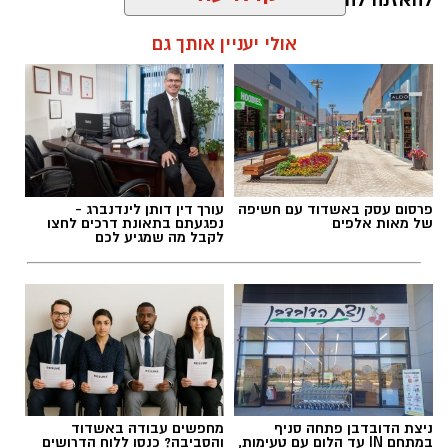
להאזנה לתוכן:
אולי יעניין אותך גם
אלדה נתנאל / 10:26 26.07.26
פרסום עסק באשדוד עם חשיפה
עורך דין דותן לינדנברג -
של מאות אלפים
נפגעתם בתאונת דרכים לחצו
לקבל מה שמגיע לכם
תגים:
ריפוי בעיסוק על קו המים
ניצת הדובדבן פתחה סניף
מחפשים עבודה באשדוד
במתחם IN עד הלום עם טעימות,
והסביבה? כנסו ללוח הדרושים