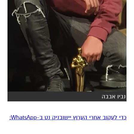
נביו אבבה
‏כדי לעקוב אחרי הערוץ יישובניק נט ב-WhatsApp:‏‏‏