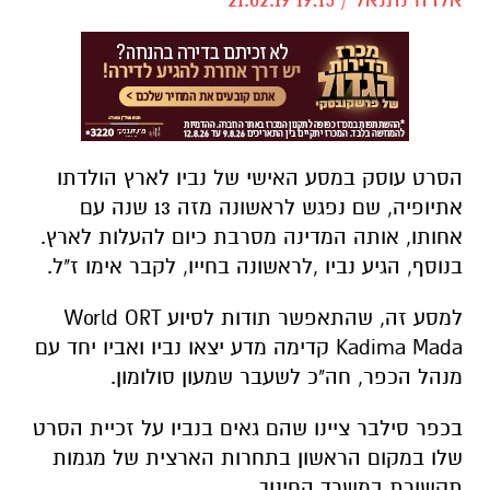
הסרט עוסק במסע האישי של נביו לארץ הולדתו
אתיופיה, שם נפגש לראשונה מזה 13 שנה עם
אחותו, אותה המדינה מסרבת כיום להעלות לארץ.
בנוסף, הגיע נביו ,לראשונה בחייו, לקבר אימו ז"ל.
למסע זה, שהתאפשר תודות לסיוע
World ORT
Kadima Mada קדימה מדע
יצאו נביו ואביו יחד עם
מנהל הכפר, חה"כ לשעבר שמעון סולומון.
בכפר סילבר ציינו שהם גאים בנביו על זכיית הסרט
שלו במקום הראשון בתחרות הארצית של מגמות
תקשורת במשרד החינוך,