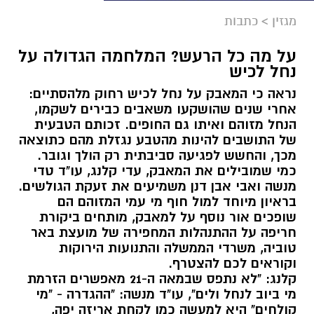
מגזין
>
כתבות
על מה כל הרעש? המלחמה הגדולה על
נחל לכיש
נראה כי המאבק על נחל לכיש רחוק מלהסתיים:
אחרי שנים שהושקעו משאבים כבירים לשקמו,
הנחל מזוהם ואיתו גם החופים. זכותם הטבעית
של התושבים להינות מהטבע נגזלת מהם כתוצאה
מכך, והחשש לפגיעה סביבתית רק הולך וגובר.
כמי שמובילים את המאבק, עדי קלנג, עו"ד טדי
מנשה ואבי אבן דנן משמיעים את זעקת הגולשים.
בראיון מיוחד למול חוף מי עמי המזוהם הם
שופכים אור נוסף על למאבק, מותחים ביקורת
חריפה על ההתנהלות המחפירה של מועצת באר
טוביה, משרדי הממשלה והתנועות הירוקות
וקוראים לכם להצטרף.
קלנג: "לא נתפס שבמאה ה-21 מאפשרים הזרמת
מי ביוב לנחל ולים", עו"ד מנשה: "ההגדרה - "מי
קולחים" היא למעשה כמו לקחת אריזה יפה,