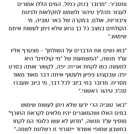
ומסביר: "מדובר בנזק כפול. המים הללו אמורים
לעבור תהליך טיהור ולשמש לחקלאות ולגינות
ציבוריות, אולם, במקרה של באר טוביה, מי
הקולחים במצב כל כך גרוע שלא ניתן לעשות איתם
שימוש."
"בוא נשים את הדברים על השולחן" - מצטרף אליו
עו"ד מנשה, "המשמעות של "מי קולחים" היא
למעשה כמו לקחת אריזה יפה, לקשור אותה בסרט
יפה שבקצהו פפיון ולעטוף איתה דבר מאוד מאוד
מסריח. מדובר במי ביוב לכל דבר, מי ביוב שעברו
סה"כ טיהור ראשוני."
"באר טוביה הרי ידעו שלא ניתן לעשות שימוש
במים האלו ושהמאגרים יהיו מלאים לקראת החורף"
מוסיף עו"ד מנשה, "מדוע לא עשו כלום? הם לקחו
בחשבון שחופי אשדוד ייסגרו? זו רשלנות לשמה."