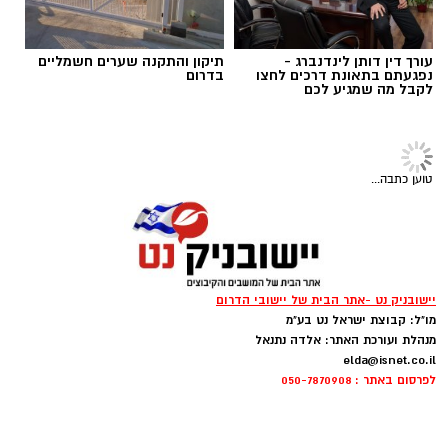
עורך דין דותן לינדנברג -
תיקון והתקנה שערים חשמליים
נפגעתם בתאונת דרכים לחצו
בדרום
לקבל מה שמגיע לכם
טוען כתבה...
תמונה: משה עמר
ויסות תחושתי: להרגיש את החול והמים
יישובניק נט -אתר הבית של יישובי הדרום
מו"ל: קבוצת ישראל נט בע"מ
​בשורה למערכת החינוך בדרום: 'יאסא' - המרכז
*
החביאו בחול שבלולים, צעצועים קטנים או אבנים
מנהלת ועורכת האתר: אלדה נתנאל
הישראלי למצוינות בחינוך, מכריזה על מינויה של
ובקשו מהילד לחפור ולמצוא אותם בעזרת כפות
elda@isnet.co.il
גלי קנפו, מי שניהלה בהצלחה במשך 11 שנים את
לפרסום באתר : 050-7870908
הידיים (ללא כפות פלסטיק). הפעילות מחזקת את
חטיבת הביניים 'דרכא נבון' בעיר, להובלת מוסד