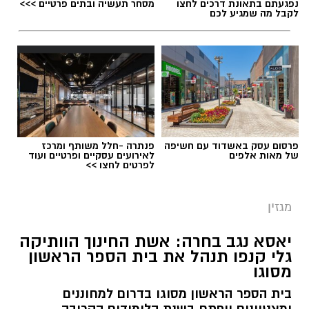
נפגעתם בתאונת דרכים לחצו
מסחר תעשיה ובתים פרטיים >>>
לקבל מה שמגיע לכם
תגים:
ריפוי בעיסוק על קו המים
פרסום עסק באשדוד עם חשיפה
פנתרה -חלל משותף ומרכז
של מאות אלפים
לאירועים עסקיים ופרטיים ועוד
לפרטים לחצו >>
מגזין
יאסא נגב בחרה: אשת החינוך הוותיקה
גלי קנפו תנהל את בית הספר הראשון
מסוגו
כללית
בית הספר הראשון מסוגו בדרום למחוננים
כשאנחנו חושבים על טיפול בריפוי בעיסוק, אנחנו
ומצטיינים ייפתח בשנת הלימודים הקרובה