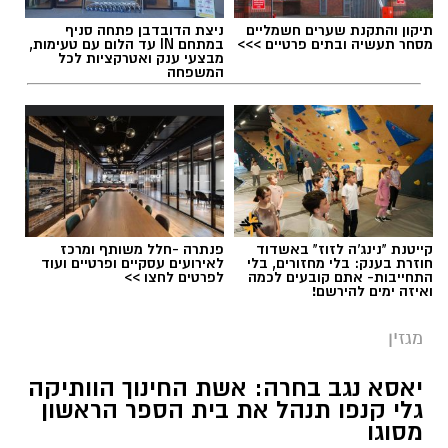
תיקון והתקנת שערים חשמליים
ניצת הדובדבן פתחה סניף
מסחר תעשיה ובתים פרטיים >>>
במתחם IN עד הלום עם טעימות,
מבצעי ענק ואטרקציות לכל
המשפחה
תגים:
ריפוי בעיסוק על קו המים
קייטנת "נינג'ה לזוז" באשדוד
פנתרה -חלל משותף ומרכז
חוזרת בענק: בלי מחזורים, בלי
לאירועים עסקיים ופרטיים ועוד
התחייבות- אתם קובעים לכמה
לפרטים לחצו >>
ואיזה ימים להירשם!
מגזין
יאסא נגב בחרה: אשת החינוך הוותיקה
גלי קנפו תנהל את בית הספר הראשון
מסוגו
כללית