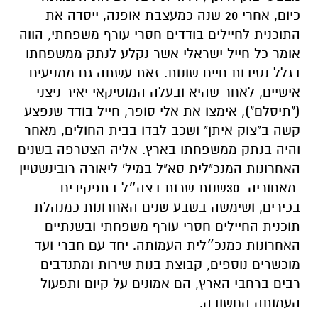
כיום, אחרי 20 שנה כמעצבת אופנה, ייסדה את
התוכנית לחיילים בודדים חסרי עורף משפחתי, הווה
אומר כל חייל ישראלי אשר נקלע לנתק ממשפחתו
בגלל נסיבות חיים שונות. זאת עשתה גם ממניעים
אישיים, לאחר שהיא ובעלה המוסיקאי יאיר ניצני
("תיסלם"), אימצו את אלי סופר, חייל בודד שנפצע
קשה ב"צוק איתן" ושכב לבדו בבית החולים, מאחר
והיה בנתק ממשפחתו בארץ. אליה הצטרפה בשנים
האחרונות המנכ"לית סא"ל במיל' ליאורה רובינשטיין
מאחוריה 30שנות שרות בצה״ל בתפקידים
בכירים, ושימשה בשבע שנים האחרונות כמנהלת
תוכנית החיילים חסרי עורף משפחתי ובשנתיים
האחרונות כמנכ״לית העמותה. יחד עם חברי ועד
מוכשרים נוספים, קבוצת בנות שירות ומתנדבים
רבים ברחבי הארץ, הם אמונים על קיום ותפעול
העמותה החשובה.