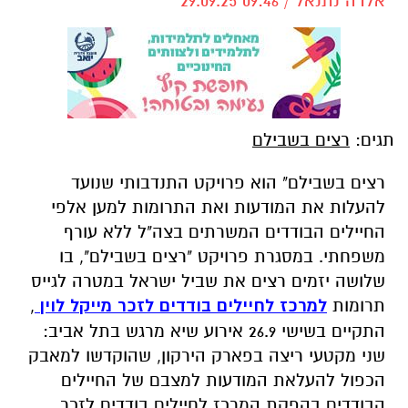
אלדה נתנאל / 09:46 29.09.25
תגים:
רצים בשבילם
רצים בשבילם" הוא פרויקט התנדבותי שנועד
להעלות את המודעות ואת התרומות למען אלפי
החיילים הבודדים המשרתים בצה"ל ללא עורף
משפחתי. במסגרת פרויקט "רצים בשבילם", בו
שלושה יזמים רצים את שביל ישראל במטרה לגייס
תרומות
למרכז לחיילים בודדים לזכר מייקל לוין
,
התקיים בשישי 26.9 אירוע שיא מרגש בתל אביב:
שני מקטעי ריצה בפארק הירקון, שהוקדשו למאבק
הכפול להעלאת המודעות למצבם של החיילים
הבודדים בהפקת המרכז לחיילים בודדים לזכר