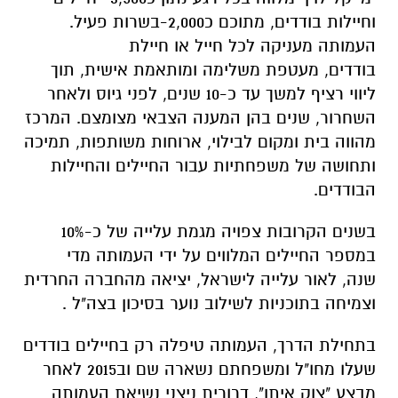
וחיילות בודדים, מתוכם כ2,000-בשרות פעיל.
העמותה מעניקה לכל חייל או חיילת
בודדים, מעטפת משלימה ומותאמת אישית, תוך
ליווי רציף למשך עד כ-10 שנים, לפני גיוס ולאחר
השחרור, שנים בהן המענה הצבאי מצומצם. המרכז
מהווה בית ומקום לבילוי, ארוחות משותפות, תמיכה
ותחושה של משפחתיות עבור החיילים והחיילות
הבודדים.
בשנים הקרובות צפויה מגמת עלייה של כ-10%
במספר החיילים המלווים על ידי העמותה מדי
שנה, לאור עלייה לישראל, יציאה מהחברה החרדית
וצמיחה בתוכניות לשילוב נוער בסיכון בצה"ל .
בתחילת הדרך, העמותה טיפלה רק בחיילים בודדים
שעלו מחו"ל ומשפחתם נשארה שם וב2015 לאחר
מבצע "צוק איתן", דרורית ניצני נשיאת העמותה