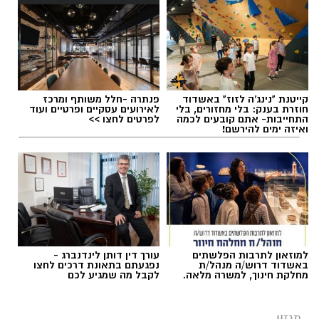
קייטנת "נינג'ה לזוז" באשדוד
פנתרה -חלל משותף ומרכז
חוזרת בענק: בלי מחזורים, בלי
לאירועים עסקיים ופרטיים ועוד
התחייבות- אתם קובעים לכמה
לפרטים לחצו >>
ואיזה ימים להירשם!
למוזאון לתרבות הפלשתים
עורך דין דותן לינדנברג -
באשדוד דרוש/ה מנהל/ת
נפגעתם בתאונת דרכים לחצו
מחלקת חינוך, למשרה מלאה.
לקבל מה שמגיע לכם
מגזין