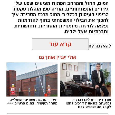
המים, החול והמרחב הפתוח מציעים שפע של
גירויים התפתחותיים. מוריה ספן מנהלת סקטור
הריפוי בעיסוק בכללית מחוז מרכז מסבירה איך
להפוך את הבילוי המשפחתי בחוף להזדמנות
נפלאה לחיזוק מיומנויות מוטוריות, תחושתיות
וחברתיות אצל ילדים.
קרא עוד
להאזנה לתוכן:
אולי יעניין אותך גם
אלדה נתנאל / 10:26 26.07.26
עורך דין דותן לינדנברג -
תיקון והתקנת שערים חשמליים
נפגעתם בתאונת דרכים לחצו
מסחר תעשיה ובתים פרטיים >>>
לקבל מה שמגיע לכם
תגים:
ריפוי בעיסוק על קו המים