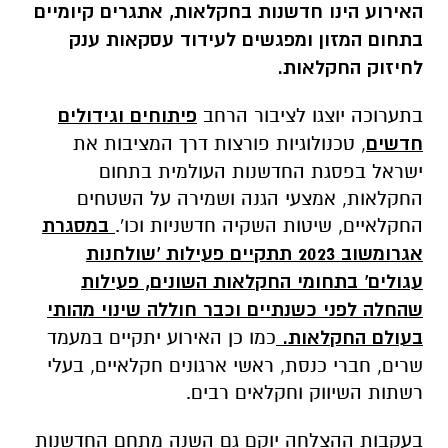
האירוע הינו חדשנות בחקלאות, אתגרים קיומיים
בתחום המזון ומפגשים לעידוד עסקאות ענק
לחיזוק החקלאות.
בתערוכה יוצגו לציבור הרחב
פיתוחים וגידולים
חדשים
, טכנולוגיות פורצות דרך המציבות את
ישראל בפסגת החדשנות העולמית בתחום
החקלאות, אמצעי הגנה ושמירה על השטחים
החקלאיים, שיטות השקיה חדשניות וכו'.
במסגרת
אגרומשוב 2023 תתקיים פעילות 'שולחנות
עגולים' בתחומי החקלאות השונים, פעילות
שהחלה לפני כשנתיים וכבר חוללה שינוי מהותי
בעולם החקלאות.
כמו כן האירוע יתקיים במעמד
שרים, חברי כנסת, ראשי ארגונים חקלאיים, בעלי
רשתות השיווק וחקלאים רבים.
בעקבות ההצלחה יוקם גם השנה מתחם החדשנות