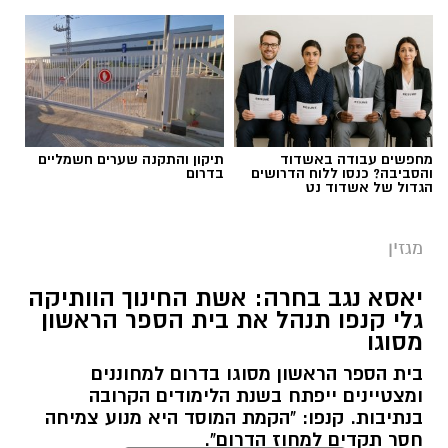
מחפשים עבודה באשדוד
תיקון והתקנה שערים חשמליים
והסביבה? כנסו ללוח הדרושים
בדרום
הגדול של אשדוד נט
מגזין
יאסא נגב בחרה: אשת החינוך הוותיקה
גלי קנפו תנהל את בית הספר הראשון
מסוגו
כללית
בית הספר הראשון מסוגו בדרום למחוננים
כשאנחנו חושבים על טיפול בריפוי בעיסוק, אנחנו
ומצטיינים ייפתח בשנת הלימודים הקרובה
מדמיינים לעיתים קרובות חדר טיפול מאובזר עם
בנתיבות. קנפו: "הקמת המוסד היא מנוע צמיחה
ציוד תחושתי ומשחקים מותאמים. אך האמת היא
חסר תקדים למחוז הדרום".