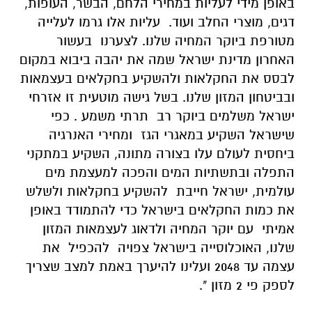
באופן מידי לעליות במחירי הלחם, הבשר, העופות,
דגים, מוצרי החלב ועוד
.
עליות אלו גרמו לעלייה
מטורפת ביוקר המחיה שלנו. לצערנו בעשור
האחרון מדינת ישראל שמה את יהבה ביבוא במקום
לבסס את החקלאות ולהשקיע בחקלאים בעצמאות
ובביטחון המזון שלנו. בשל גישה מוטעית זו אזרחי
ישראל משלמים ביוקר רב תרתי משמע
.
כפי
שישראל השקיע במאגרי הגז ומחירי האנרגיה
ביחסית לעולם עלו בצורה מתונה, השקיע במתקני
התפלה ובתשתיות המים והפכה למעצמת מים
עולמית, ישראל חייבת להשקיע בחקלאות ולשלש
את כמות החקלאים בישראל כדי להתמודד באופן
אמיתי עם יוקר המחיה ולדאוג לעצמאות המזון
שלנו, האוכלוסייה בישראל צפויה להכפיל את
עצמה עד 2048 ועלינו להיערך באמת למצב שצריך
לספק פי 2 מזון ".