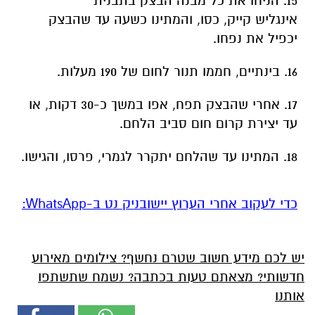
15. הניחו את כל מבנה הבצק בתבנית
אינגליש קייק, כסו, והמתינו כשעה עד שהבצק
יכפיל את נפחו.
16. בינתיים, חממו תנור לחום של 190 מעלות.
17. אחרי שהבצק תפח, אפו במשך כ-30 דקות, או
עד יצירת קרום חום סביב הלחם.
18. המתינו עד שהלחם יתקרר לגמרי, פרסו, והגישו.
‏כדי לעקוב אחרי הערוץ יישובניק נט ב-WhatsApp:‏‏‏
יש לכם מידע חשוב שטרם נחשף? צילומים מאירוע
חדשותי? מצאתם טעות בכתבה? נשמח שתשתפו
אותנו