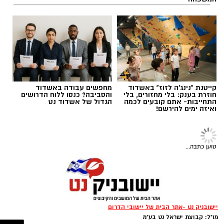
במתחם IN עד הלום עם טעימות,
בדרום
כדי למקסם את השהות בים ולהפוך אותה
תגים:
יאסא נגב
מבצעי ענק ואטרקציות לכל
המשפחה
להזדמנות מקדמת קבלו מספר טיפים והמלצות
לפעילויות פשוטות אך יעילות:
קייטנת "נינג'ה לזוז" באשדוד
מחפשים עבודה באשדוד
חוזרת בענק: בלי מחזורים, בלי
והסביבה? כנסו ללוח הדרושים
התחייבות- אתם קובעים לכמה
הגדול של אשדוד נט
ואיזה ימים להירשם!
טוען כתבה...
תמונה: משה עמר