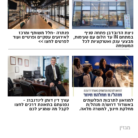
אלדה נתנאל / 10:26 26.07.26
ניצת הדובדבן פתחה סניף
פנתרה -חלל משותף ומרכז
במתחם IN עד הלום עם טעימות,
לאירועים עסקיים ופרטיים ועוד
מבצעי ענק ואטרקציות לכל
לפרטים לחצו >>
המשפחה
תגים:
ריפוי בעיסוק על קו המים
למוזאון לתרבות הפלשתים
עורך דין דותן לינדנברג -
באשדוד דרוש/ה מנהל/ת
נפגעתם בתאונת דרכים לחצו
מחלקת חינוך, למשרה מלאה.
לקבל מה שמגיע לכם
מגזין