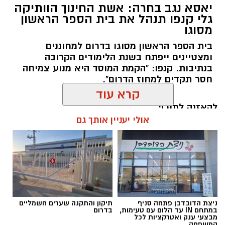
יאסא נגב בחרה: אשת החינוך הוותיקה
גלי קנפו תנהל את בית הספר הראשון
מסוגו
כללית
בית הספר הראשון מסוגו בדרום למחוננים
כשאנחנו חושבים על טיפול בריפוי בעיסוק, אנחנו
ומצטיינים ייפתח בשנת הלימודים הקרובה
מדמיינים לעיתים קרובות חדר טיפול מאובזר עם
בנתיבות. קנפו: "הקמת המוסד היא מנוע צמיחה
ציוד תחושתי ומשחקים מותאמים. אך האמת היא
חסר תקדים למחוז הדרום".
שהסביבה הטבעית המשמעותית ביותר עבור הילד
היא סביבת המשחק הטבעית שלו והקיץ הישראלי
להאזנה לתוכן:
קרא עוד
מזמין אותנו ל"קליניקה" הגדולה והעשירה ביותר
מכולן: שפת הים.
אולי יעניין אותך גם
הים והחול מציעים גירויים תחושתיים ומוטוריים
רותם שרון / 20:30 13.07.26
שקשה לשחזר בתוך מבנה. המרקמים השונים,
השטח הלא יציב של החול, ההתנגדות של המים
והמרחב הפתוח מזמינים את הילדים לחוות, לחקור
ולפתח מיומנויות חיוניות תוך כדי הנאה צרופה.
ניצת הדובדבן פתחה סניף
תיקון והתקנה שערים חשמליים