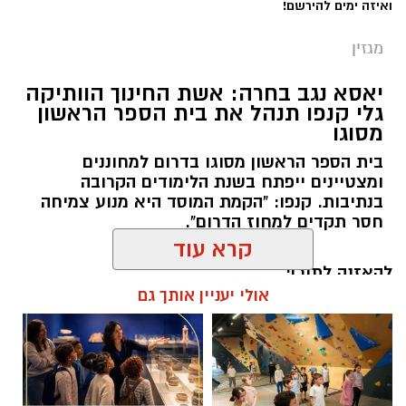
ואיזה ימים להירשם!
מגזין
יאסא נגב בחרה: אשת החינוך הוותיקה
גלי קנפו תנהל את בית הספר הראשון
מסוגו
כללית
בית הספר הראשון מסוגו בדרום למחוננים
כשאנחנו חושבים על טיפול בריפוי בעיסוק, אנחנו
ומצטיינים ייפתח בשנת הלימודים הקרובה
מדמיינים לעיתים קרובות חדר טיפול מאובזר עם
בנתיבות. קנפו: "הקמת המוסד היא מנוע צמיחה
ציוד תחושתי ומשחקים מותאמים. אך האמת היא
חסר תקדים למחוז הדרום".
שהסביבה הטבעית המשמעותית ביותר עבור הילד
קרא עוד
היא סביבת המשחק הטבעית שלו והקיץ הישראלי
להאזנה לתוכן:
מזמין אותנו ל"קליניקה" הגדולה והעשירה ביותר
אולי יעניין אותך גם
מכולן: שפת הים.
הים והחול מציעים גירויים תחושתיים ומוטוריים
רותם שרון / 20:30 13.07.26
שקשה לשחזר בתוך מבנה. המרקמים השונים,