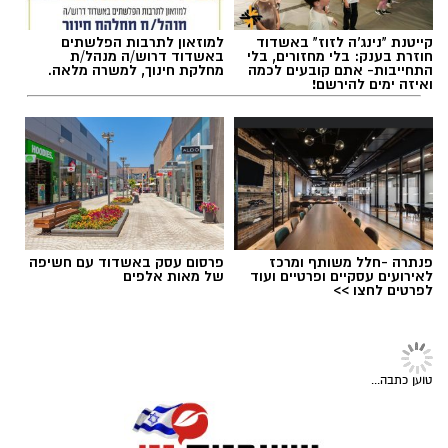
השטח הלא יציב של החול, ההתנגדות של המים
והמרחב הפתוח מזמינים את הילדים לחוות, לחקור
קייטנת "נינג'ה לזוז" באשדוד
למוזאון לתרבות הפלשתים
ולפתח מיומנויות חיוניות תוך כדי הנאה צרופה.
חוזרת בענק: בלי מחזורים, בלי
באשדוד דרוש/ה מנהל/ת
התחייבות- אתם קובעים לכמה
מחלקת חינוך, למשרה מלאה.
ואיזה ימים להירשם!
כדי למקסם את השהות בים ולהפוך אותה
תגים:
יאסא נגב
להזדמנות מקדמת קבלו מספר טיפים והמלצות
לפעילויות פשוטות אך יעילות:
פנתרה -חלל משותף ומרכז
פרסום עסק באשדוד עם חשיפה
לאירועים עסקיים ופרטיים ועוד
של מאות אלפים
לפרטים לחצו >>
טוען כתבה...