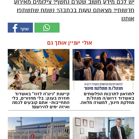
יש לכם מידע חשוב שטרם נחשף? צילומים מאירוע
חדשותי? מצאתם טעות בכתבה? נשמח שתשתפו
אותנו
אולי יעניין אותך גם
למוזאון לתרבות הפלשתים
קייטנת "נינג'ה לזוז" באשדוד
באשדוד דרוש/ה מנהל/ת
חוזרת בענק: בלי מחזורים, בלי
מחלקת חינוך, למשרה מלאה.
התחייבות- אתם קובעים לכמה
ואיזה ימים להירשם!