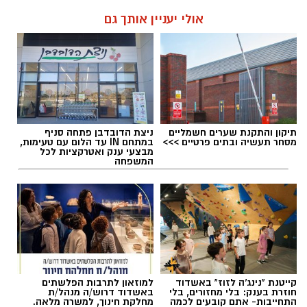
אולי יעניין אותך גם
אלדה נתנאל / 10:26 26.07.26
תיקון והתקנת שערים חשמליים
ניצת הדובדבן פתחה סניף
מסחר תעשיה ובתים פרטיים >>>
במתחם IN עד הלום עם טעימות,
מבצעי ענק ואטרקציות לכל
המשפחה
תגים:
ריפוי בעיסוק על קו המים
קייטנת "נינג'ה לזוז" באשדוד
למוזאון לתרבות הפלשתים
חוזרת בענק: בלי מחזורים, בלי
באשדוד דרוש/ה מנהל/ת
התחייבות- אתם קובעים לכמה
מחלקת חינוך, למשרה מלאה.