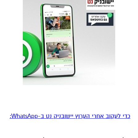
‏כדי לעקוב אחרי הערוץ יישובניק נט ב-WhatsApp:‏‏‏