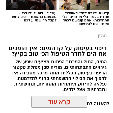
קייטנת "נינג'ה לזוז" באשדוד
עורך דין דותן לינדנברג -
חוזרת בענק: בלי מחזורים, בלי
נפגעתם בתאונת דרכים לחצו
התחייבות- אתם קובעים לכמה
לקבל מה שמגיע לכם
ואיזה ימים להירשם!
מגזין
ריפוי בעיסוק על קו המים: איך הופכים
את הים לחדר הטיפול הכי טוב בקיץ?
המים, החול והמרחב הפתוח מציעים שפע של
גירויים התפתחותיים. מוריה ספן מנהלת סקטור
הריפוי בעיסוק בכללית מחוז מרכז מסבירה איך
להפוך את הבילוי המשפחתי בחוף להזדמנות
נפלאה לחיזוק מיומנויות מוטוריות, תחושתיות
וחברתיות אצל ילדים.
קרא עוד
להאזנה לתוכן: