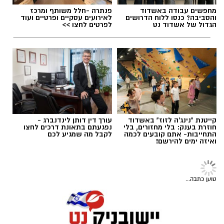
והמרחב הפתוח מזמינים את הילדים לחוות, לחקור
ולפתח מיומנויות חיוניות תוך כדי הנאה צרופה.
מחפשים עבודה באשדוד
פנתרה -חלל משותף ומרכז
והסביבה? כנסו ללוח הדרושים
לאירועים עסקיים ופרטיים ועוד
כדי למקסם את השהות בים ולהפוך אותה
תגים:
יאסא נגב
הגדול של אשדוד נט
לפרטים לחצו >>
להזדמנות מקדמת קבלו מספר טיפים והמלצות
לפעילויות פשוטות אך יעילות:
קייטנת "נינג'ה לזוז" באשדוד
עורך דין דותן לינדנברג -
חוזרת בענק: בלי מחזורים, בלי
נפגעתם בתאונת דרכים לחצו
התחייבות- אתם קובעים לכמה
לקבל מה שמגיע לכם
ואיזה ימים להירשם!
טוען כתבה...