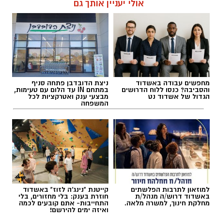
אולי יעניין אותך גם
אלדה נתנאל / 10:26 26.07.26
מחפשים עבודה באשדוד
ניצת הדובדבן פתחה סניף
והסביבה? כנסו ללוח הדרושים
במתחם IN עד הלום עם טעימות,
הגדול של אשדוד נט
מבצעי ענק ואטרקציות לכל
המשפחה
תגים:
ריפוי בעיסוק על קו המים
למוזאון לתרבות הפלשתים
קייטנת "נינג'ה לזוז" באשדוד
באשדוד דרוש/ה מנהל/ת
חוזרת בענק: בלי מחזורים, בלי
מחלקת חינוך, למשרה מלאה.
התחייבות- אתם קובעים לכמה
ואיזה ימים להירשם!