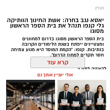
מגזין
יאסא נגב בחרה: אשת החינוך הוותיקה
גלי קנפו תנהל את בית הספר הראשון
מסוגו
כללית
בית הספר הראשון מסוגו בדרום למחוננים
כשאנחנו חושבים על טיפול בריפוי בעיסוק, אנחנו
ומצטיינים ייפתח בשנת הלימודים הקרובה
מדמיינים לעיתים קרובות חדר טיפול מאובזר עם
בנתיבות. קנפו: "הקמת המוסד היא מנוע צמיחה
ציוד תחושתי ומשחקים מותאמים. אך האמת היא
חסר תקדים למחוז הדרום".
שהסביבה הטבעית המשמעותית ביותר עבור הילד
היא סביבת המשחק הטבעית שלו והקיץ הישראלי
להאזנה לתוכן:
קרא עוד
מזמין אותנו ל"קליניקה" הגדולה והעשירה ביותר
מכולן: שפת הים.
אולי יעניין אותך גם
הים והחול מציעים גירויים תחושתיים ומוטוריים
רותם שרון / 20:30 13.07.26
שקשה לשחזר בתוך מבנה. המרקמים השונים,
השטח הלא יציב של החול, ההתנגדות של המים