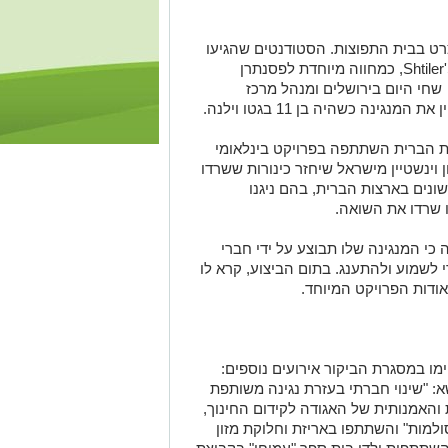
ט בבית התפוצות. הסטודנטים שהגיעו
מארצות הברית ביקשו לנגן מנגינה, Shtiler'Shtiler, כמחווה מיוחדת לפסנתרן
שחי היום בירושלים ומנהל מרכז
ינה כשהיה בן 11 בגטו וילנה.
 הברית השתתפה בפרויקט בינלאומי
ן וינשטיין מישראל שיחזר כינורות ששרדו
נים בארצות הברית, בהם ניגנו
ו שרדו את השואה.
 המנגינה שלו תבוצע על ידי חברי
לשמוע ולהתענג. בתום הביצוע, קרא לו
ודות הפרויקט המיוחד.
מו במסגרת הביקור אירועים נוספים:
שא: "שינוי חברתי בעזרת נגינה משותפת
 והאמנותית של האגודה לקידום החינוך,
ולמות" והשתתפו באריזת וחלוקת מזון