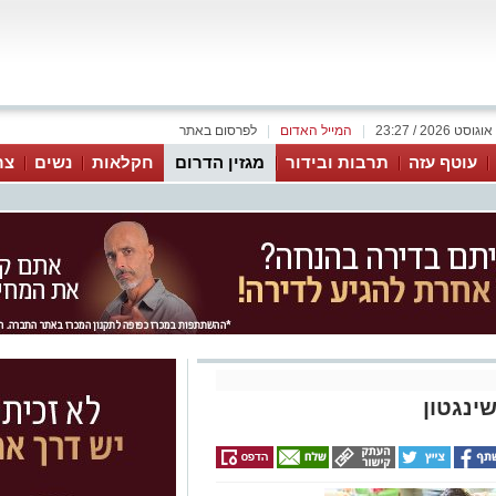
|
המייל האדום
|
לפרסום באתר
עוטף עזה
תרבות ובידור
מגזין הדרום
חקלאות
נשים
צר
ינגטון