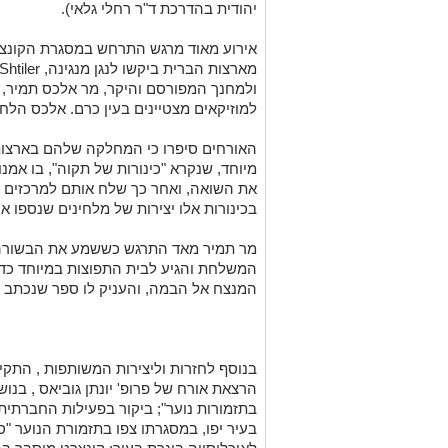
יהודית בהדרכת ד"ר רחלי גלאי).
אירוע מאוד מרגש התרחש במסגרת הקונצר
ולמחנך המפורסם והיקר, מר אלכס תמיר, 
למוזיקאים מצטיינים בעין כרם. אלכס הלחין את המנג
האורחים סיפרו כי המחלקה שלהם בארצות
מיוחד, שנקרא "כינורות של תקוה", בו אמנו
את השואה, ואחר כך שלח אותם למרכזים שו
בכינורות אלו יצירות של מלחינים שנספו א
מר תמיר מאד התרגש כששמע את הבשורה כי
המשלחת והגיע לבית התפוצות במיוחד כדי 
המנצח אל הבמה, והעניק לו ספר שנכתב א
בנוסף לחזרות וליצירות המשותפות , התקיי
הרצאת אורח של פרופ' יונתן גוביאס , בנו
בתזמורות נוער"; ביקור בפעילות החברתית
בעיר יפו, במסגרתו צפו בתזמורת הנוער "ס