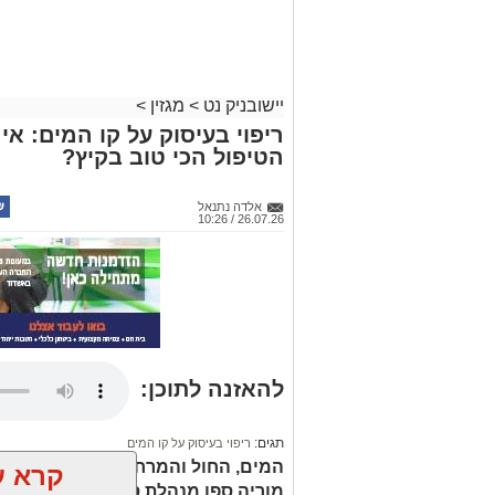
יישובניק נט
>
מגזין
>
ריפוי בעיסוק על קו המים: א
הטיפול הכי טוב בקיץ?
אלדה נתנאל
26.07.26 / 10:26
להאזנה לתוכן:
תגים:
ריפוי בעיסוק על קו המים
המים, החול והמרחב הפתוח מציעים ש
קרא ע
מוריה ספן מנהלת סקטור הריפוי בעי