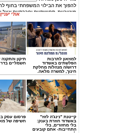
להפוך את הבילוי המשפחתי בחוף להז
מוטוריות, תחושתיות וחברתיות אצל י
אולי יעניי
למוזאון לתרבות
תיקון והתקנה 
הפלשתים באשדוד
חשמליים בדרו
דרוש/ה מנהל/ת מחלקת
חינוך, למשרה מלאה.
קייטנת "נינג'ה לזוז"
פרסום עסק בא
באשדוד חוזרת בענק:
חשיפה של מאו
בלי מחזורים, בלי
התחייבות- אתם קובעים