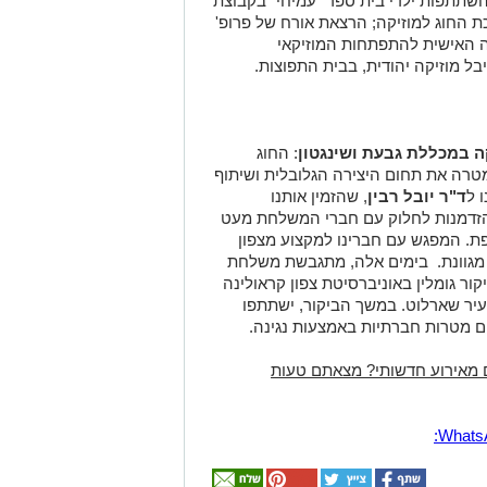
השתתפות ילדי בית ספר "עמיחי" בקבוצת
 החוג למוזיקה; הרצאת אורח של פרופ'
ה האישית להתפתחות המוזיקאי
 מוזיקה יהודית, בבית התפוצות.
קה במכללת גבעת ושינגטון
: החוג
י 3 שנים שם לו למטרה את תחום היצירה הגלובלית ושיתוף
 ל
ד"ר יובל רבין
, שהזמין אותנו
הזדמנות לחלוק עם חברי המשלחת מעט
פת. המפגש עם חברינו למקצוע מצפון
ית מגוונת. בימים אלה, מתגבשת משלחת
ר גומלין באוניברסיטת צפון קראולינה
יר שארלוט. במשך הביקור, ישתתפו
ם מטרות חברתיות באמצעות נגינה.
 מאירוע חדשותי? מצאתם טעות