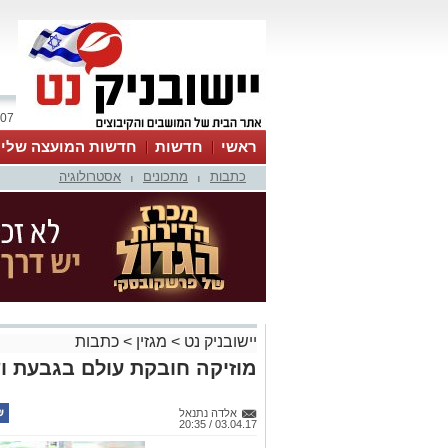
07 אוגוסט 2026 / 23:27
ראשי
חדשות
חדשות המועצה שלי
כתבות
מתכונים
אסטרולוגיה
אינדקס עסקים
לוח
טיפים והמלצות
|
|
יישובניק נט
>
מגזין
>
כתבות
מוזיקה חובקת עולם בגבעת וש
אלדה נתנאל
03.04.17 / 20:35