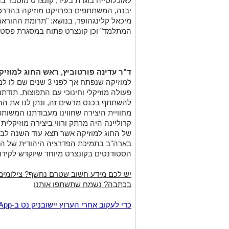
לאוכלוסייה בוגרת בעיר; קונצרט מוסבר ב
יבנה, המשתתפים בפרויקט מוזיקה בהדרכת
מיכאל קלינגהופר, בנושא: "תרומת ההורא
המתלמד" וכן קונצרט פתוח במסגרת פסטיבל
ד"ר עדינה פורטוביץ, ראש החוג למוזי
למוזיקה שנפתח אך לפנ
פעולה מוזיקלי וחינוכי עם התפוצות. תודתנו
להשתתף בכנס מרשים זה, ונתן לנו את ה
מחוויית היצירה שחווינו מעבודתנו המשות
קרוליינה היה מרתק ורווי ביצירה מוזיקל
של החוג למוזיקה אשר תצא עוד השנה לביקו
בארה"ב בתמיכת הפדרציה היהודית של הע
הסטודנטים בקונצרט מיוחד שיוקדש לקידו
יש לכם מידע חשוב שטרם נחשף? צילומים
בכתבה? נשמח שתשתפו אותנו
‏כדי לעקוב אחרי הערוץ יישובניק נט ב-WhatsApp:‏‏‏