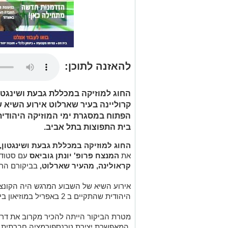
להאזנה לתוכן:
החוג למוזיקה במכללת גבעת ושינגטון
קרוליינה בעיר שארלוט אירוע השיא
בית התפוצות בתל אביב.
החוג למוזיקה במכללת גבעת ושינגטון,
את
המנצח פרופ' יונתן גוביאס
עם סטודנ
קראולינה, מהעיר שארלוט,
בביקורם הרא
אירוע השיא של השבוע המרגש היה הקונצ
היהודית שהתקיים ב 2 באפריל במוזיאון בית התפוצות בתל אביב.
מטרת הביקור הייתה להכיר מקרוב את דרכ
המאפשרת יצירת טרנספורמציה חברתית וק